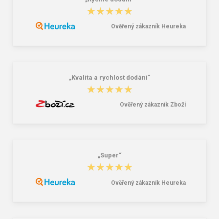
★★★★★
★★★★★
Ověřený zákazník Heureka
Mikina CXS ARYN, dětská, azurově
CXS MALONE Pánská mikina / tričko
modrá
černá
359,00 Kč
391,00 Kč
„Kvalita a rychlost dodání“
★★★★★
★★★★★
Ověřený zákazník Zboží
„Super“
★★★★★
★★★★★
Ověřený zákazník Heureka