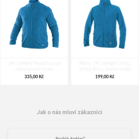
CXS GRANBY Pánská fleecová
Mikina CXS GRANBY CHILD,
mikina azurově modrá
dětská, fleece, azurově modrá
335,00 Kč
199,00 Kč
Jak o nás mluví zákazníci
„Rychlé dodání“