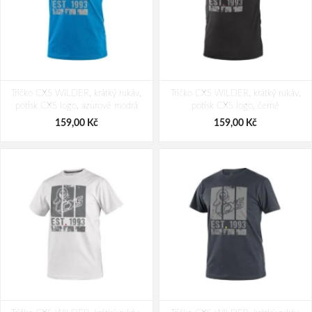
Tričko CXS WILDER, krátký rukáv,
Tričko CXS WILDER, krátký rukáv,
potisk CXS logo, azurově modrá
potisk CXS logo, černé
159,00 Kč
159,00 Kč