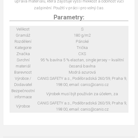
úprava materiálu, která zajišťuje vyšší měkkost a odolnost vůči
zašpinění. Použití v práci i pro volný čas.
Parametry:
Velikost
S
Gramáž
180 g/m2
Rozdělení
Pánské
Kategorie
Trička
Značka
CXS
Svrchní
95 % bavlna 5 % elastan, single jersey – kvalitní
materiál
česaná bavlna
Barevnost
Modrá azurová
Výrobce /
CANIS SAFETY a.s., Poděbradská 260/59, Praha 9,
Dodavatel
198 00, email: canis@canis.cz
Bezpečnostní
Výrobek musí být používán za účelem, za
informace
CANIS SAFETY a.s., Poděbradská 260/59, Praha 9,
Výrobce
198 00, email: canis@canis.cz