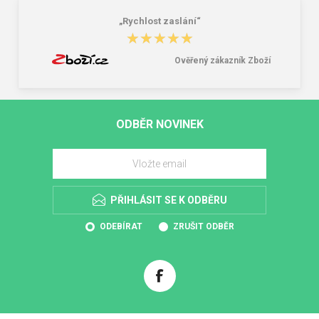
„Rychlost zaslání“
★★★★★
★★★★★
Ověřený zákazník Zboží
ODBĚR NOVINEK
PŘIHLÁSIT SE K ODBĚRU
ODEBÍRAT
ZRUŠIT ODBĚR