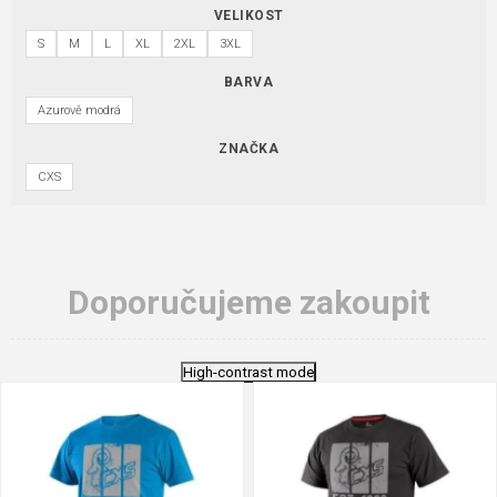
VELIKOST
S
M
L
XL
2XL
3XL
BARVA
Azurově modrá
ZNAČKA
CXS
Doporučujeme zakoupit
High-contrast mode