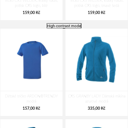
Tričko CXS WILDER, krátký rukáv,
Tričko CXS WILDER, krátký rukáv,
potisk CXS logo, bílé
potisk CXS logo, tmavě šedá
159,00 Kč
159,00 Kč
High-contrast mode
Tričko CXS SIMON, dlouhý rukáv,
Polokošile CXS HENRY, pánské,
Dětské tričko ARDON®TRENDY
azurově modré
CXS GRANBY LADY Dámská mikina
krátký rukáv, šedo-modrá
modrá
azurově modrá
191,00 Kč
207,00 Kč
157,00 Kč
335,00 Kč