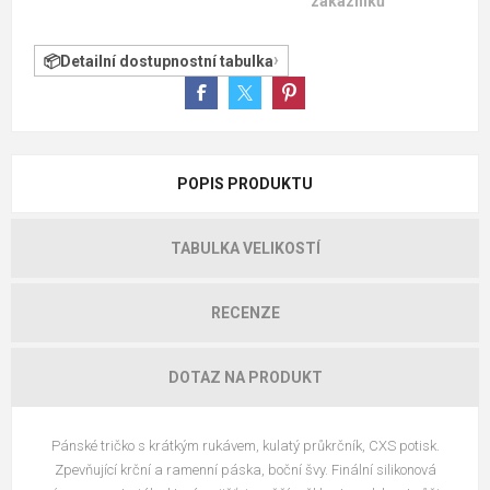
zákazníků
Detailní dostupnostní tabulka
POPIS PRODUKTU
TABULKA VELIKOSTÍ
RECENZE
DOTAZ NA PRODUKT
Pánské tričko s krátkým rukávem, kulatý průkrčník, CXS potisk.
Zpevňující krční a ramenní páska, boční švy. Finální silikonová