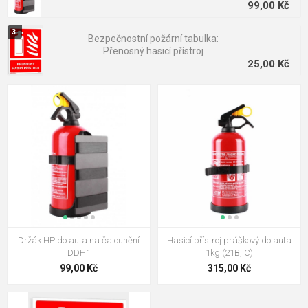
99,00 Kč
Bezpečnostní požární tabulka:
Přenosný hasicí přístroj
25,00 Kč
Držák HP do auta na čalounění
Hasicí přístroj práškový do auta
DDH1
1kg (21B, C)
99,00 Kč
315,00 Kč