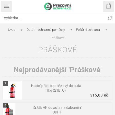
Úvod
Ostatní ochranné pomůcky
Požární ochrana
Práškové
PRÁŠKOVÉ
Nejprodávanější 'Práškové'
Hasicí přístroj práškový do auta
1kg (21B, C)
315,00 Kč
Držák HP do auta na čalounění
DDH1