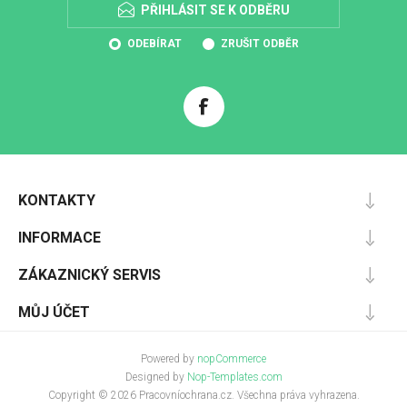
PŘIHLÁSIT SE K ODBĚRU
ODEBÍRAT
ZRUŠIT ODBĚR
KONTAKTY
INFORMACE
ZÁKAZNICKÝ SERVIS
MŮJ ÚČET
Powered by
nopCommerce
Designed by
Nop-Templates.com
Copyright © 2026 Pracovníochrana.cz. Všechna práva vyhrazena.