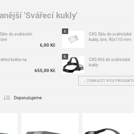
nější 'Svářecí kukly'
Sklo do svářecích
CXS Sklo do svářečské
 čiré
kukly, čiré, 90x110 mm
6,00 Kč
ářecí kukla na
CXS Kříž do svářečské
kukly
655,00 Kč
↓ ZOBRAZIT VÍCE PRODUKTŮ
 R1000 Svářecí
ARDON WELDER
Svářecí brýle
394,00 Kč
08
09
10
11
12
13
tmavost č. 5