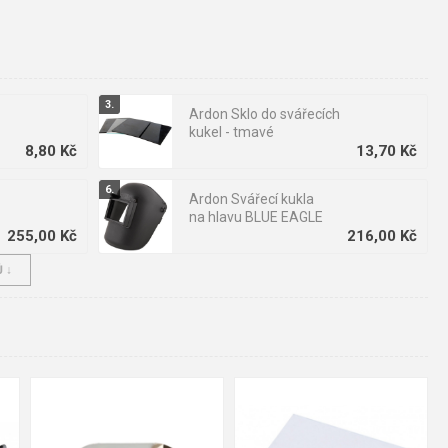
Ardon Sklo do svářecích
kukel - tmavé
8,80 Kč
13,70 Kč
Ardon Svářecí kukla
na hlavu BLUE EAGLE
255,00 Kč
216,00 Kč
 ↓
OKULA Svářecí brýle
B-V 24
196,00 Kč
340,00 Kč