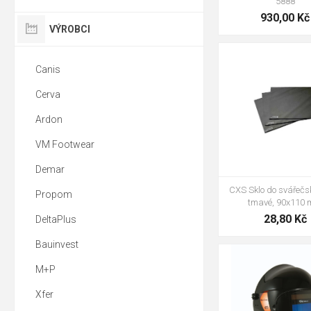
5888
930,00 Kč
VÝROBCI
Tmavost č. 9
Tmavos
Canis
Tmavost č. 11
Tmavo
Cerva
Ardon
VM Footwear
Demar
CXS Sklo do svářečsk
Propom
tmavé, 90x110
28,80 Kč
DeltaPlus
Bauinvest
M+P
Xfer