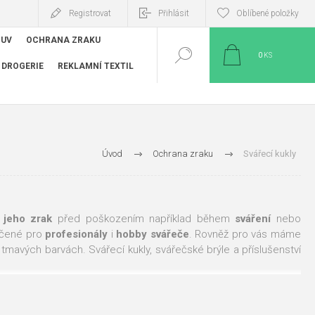
Registrovat
Přihlásit
Oblíbené položky
BUV
OCHRANA ZRAKU
0
KS
DROGERIE
REKLAMNÍ TEXTIL
Úvod
Ochrana zraku
Svářecí kukly
 jeho zrak
před poškozením například během
sváření
nebo
čené pro
profesionály
i
hobby
svářeče
. Rovněž pro vás máme
i tmavých barvách. Svářecí kukly, svářečské brýle a příslušenství