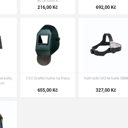
BLUE EAGLE
216,00 Kč
692,00 Kč
t č. 10
st č. 12
Náhradní kříž ke kukle 5888
é kukly,
CXS Svářecí kukla na hlavu
 mm
327,00 Kč
655,00 Kč