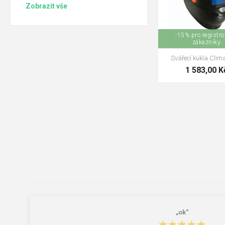
Zobrazit vše
-15% pro registr
zákazníky
Svářecí kukla Clim
1 583,00 K
„ok“
★★★★★
★★★★★