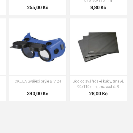
čiré, 90x110 mm
255,00 Kč
8,80 Kč
tmavost č. 5
90x110 mm
OKULA Svářecí brýle B-V 24
Sklo do svářečské kukly, tmavé,
90x110 mm, tmavost č. 9
340,00 Kč
28,00 Kč