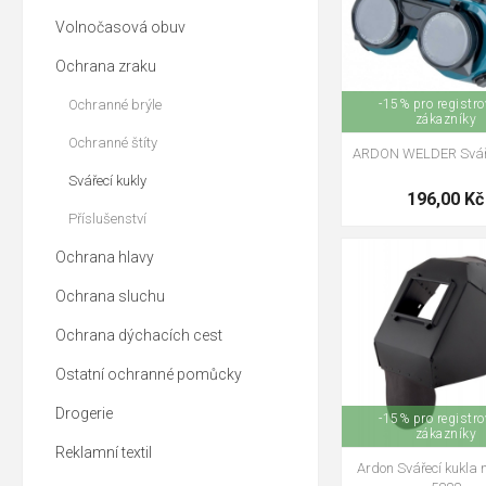
Volnočasová obuv
Ochrana zraku
Ochranné brýle
-15% pro registr
zákazníky
Ochranné štíty
ARDON WELDER Sváře
Svářecí kukly
196,00 Kč
Příslušenství
Ochrana hlavy
Ochrana sluchu
Ochrana dýchacích cest
Ostatní ochranné pomůcky
Drogerie
-15% pro registr
zákazníky
Reklamní textil
Ardon Svářecí kukla 