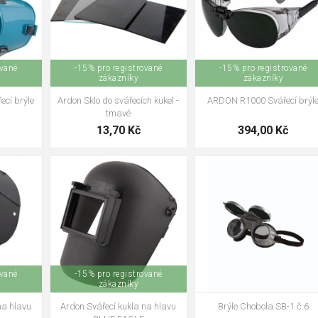
ované
-15% pro registrované
-15% pro registrované
zákazníky
zákazníky
cí brýle
Ardon Sklo do svářecích kukel -
ARDON R1000 Svářecí brýl
tmavé
13,70 Kč
394,00 Kč
04
05
06
ované
-15% pro registrované
zákazníky
na hlavu
Ardon Svářecí kukla na hlavu
Brýle Chobola SB-1 č.6