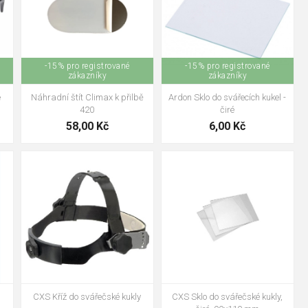
-15% pro registrované
-15% pro registrované
zákazníky
zákazníky
e
Náhradní štít Climax k přilbě
Ardon Sklo do svářecích kukel -
420
čiré
58,00 Kč
6,00 Kč
CXS Kříž do svářečské kukly
CXS Sklo do svářečské kukly,