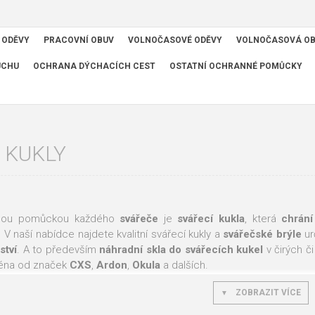
 ODĚVY
PRACOVNÍ OBUV
VOLNOČASOVÉ ODĚVY
VOLNOČASOVÁ O
UCHU
OCHRANA DÝCHACÍCH CEST
OSTATNÍ OCHRANNÉ POMŮCKY
 KUKLY
nnou pomůckou každého
svářeče
je
svářecí
kukla
, která
chrání
 V naší nabídce najdete kvalitní svářecí kukly a
svářečské
brýle
ur
ství
. A to především
náhradní skla do svářecích kukel
v čirých č
éna od značek
CXS
,
Ardon
,
Okula
a dalších.
ZOBRAZIT VÍCE