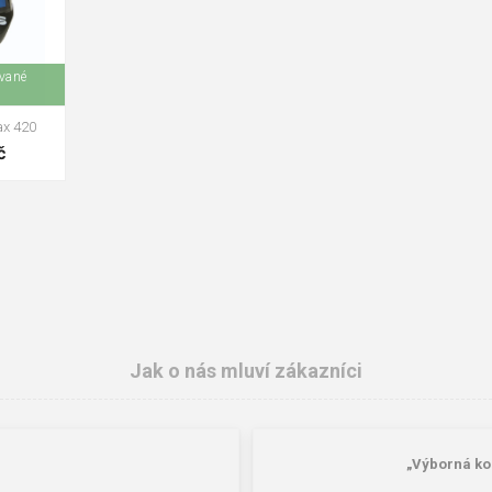
ované
ax 420
č
Jak o nás mluví zákazníci
„Výborná ko