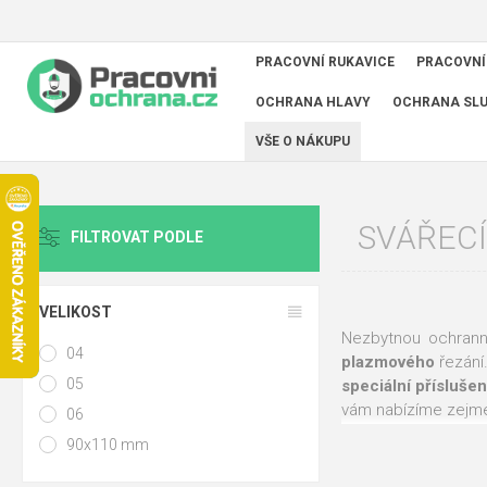
PRACOVNÍ RUKAVICE
PRACOVNÍ
OCHRANA HLAVY
OCHRANA SL
VŠE O NÁKUPU
SVÁŘECÍ
FILTROVAT PODLE
VELIKOST
Nezbytnou ochra
04
plazmového
řezání.
05
speciální
příslušen
vám nabízíme zejm
06
90x110 mm