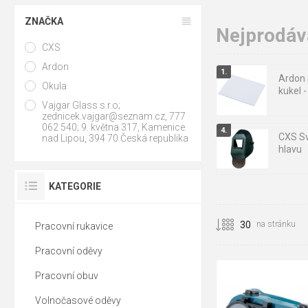
ZNAČKA
Nejprodáva
CXS
Ardon
Ardon 
Okula
kukel -
Vajgar Glass s.r.o;
zednicek.vajgar@seznam.cz, 777
062 540; 9. května 317, Kamenice
CXS Sv
nad Lipou, 394 70 Česká republika
hlavu
KATEGORIE
ARDON
brýle
na stránku
Pracovní rukavice
Pracovní oděvy
tmavost č. 5
Pracovní obuv
Volnočasové oděvy