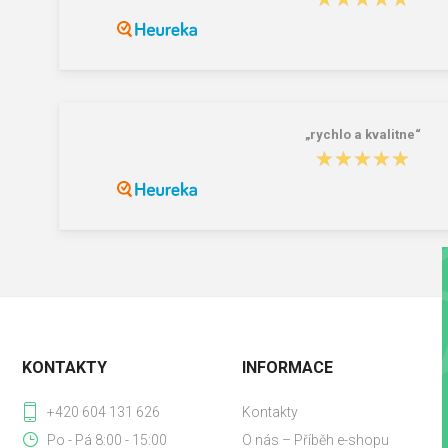
„rychlo a kvalitne“
★★★★★
★★★★★
KONTAKTY
INFORMACE
+420 604 131 626
Kontakty
Po - Pá 8:00 - 15:00
O nás – Příběh e-shopu