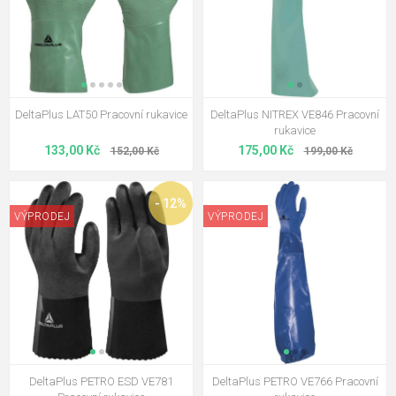
DeltaPlus LAT50 Pracovní rukavice
DeltaPlus NITREX VE846 Pracovní
rukavice
133,00 Kč
175,00 Kč
152,00 Kč
199,00 Kč
- 12%
VÝPRODEJ
VÝPRODEJ
DeltaPlus PETRO ESD VE781
DeltaPlus PETRO VE766 Pracovní