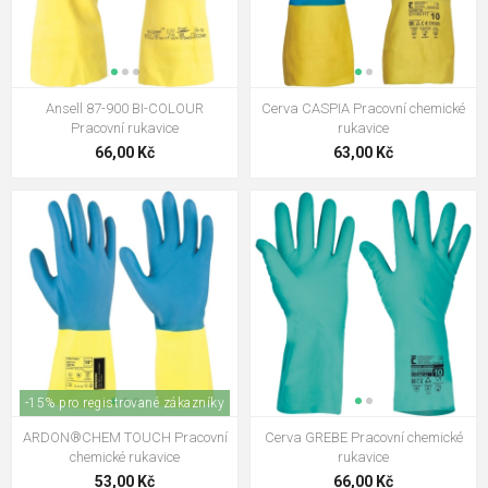
CXS NINA Pracovní celomáčené
rukavice
16,00 Kč
Ansell 87-900 BI-COLOUR
Cerva CASPIA Pracovní chemické
ARDON®STANLEY Pracovní
Pracovní rukavice
rukavice
úklidové rukavice
66,00 Kč
63,00 Kč
16,90 Kč
MERCATOR yellow Úklidové
rukavice
9,00 Kč
FF STARLING LIGHT HS-05-001
10,20 Kč
Pracovní úklidové rukavice
7,50 Kč
-15% pro registrované zákazníky
ARDON®CHEM TOUCH Pracovní
Cerva GREBE Pracovní chemické
chemické rukavice
rukavice
53,00 Kč
66,00 Kč