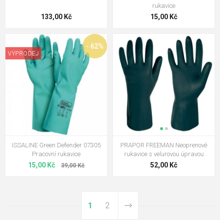
rukavice
133,00 Kč
15,00 Kč
- 62%
VÝPRODEJ
ISSALINE Green Defender 07305
PRAPOR FREEMAN Neoprenové
Pracovní rukavice
rukavice s velurovou úpravou
15,00 Kč
52,00 Kč
39,00 Kč
1
2