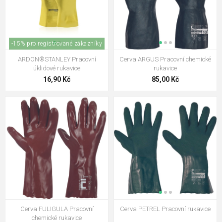
-15% pro registrované zákazníky
ARDON®STANLEY Pracovní
Cerva ARGUS Pracovní chemické
úklidové rukavice
rukavice
16,90 Kč
85,00 Kč
Cerva FULIGULA Pracovní
Cerva PETREL Pracovní rukavice
chemické rukavice