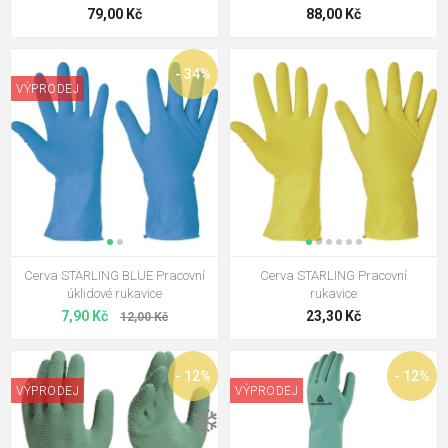
79,00 Kč
88,00 Kč
- 34%
VÝPRODEJ
Cerva STARLING BLUE Pracovní
Cerva STARLING Pracovní
úklidové rukavice
rukavice
7,90 Kč
23,30 Kč
12,00 Kč
- 12%
- 12%
VÝPRODEJ
VÝPRODEJ
❄️