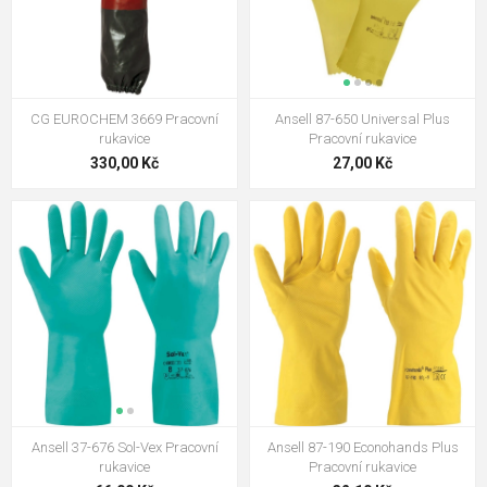
CG EUROCHEM 3669 Pracovní
Ansell 87-650 Universal Plus
rukavice
Pracovní rukavice
330,00 Kč
27,00 Kč
Ansell 37-676 Sol-Vex Pracovní
Ansell 87-190 Econohands Plus
rukavice
Pracovní rukavice