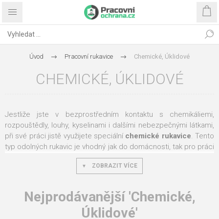
Úvod
Pracovní rukavice
Chemické, Úklidové
CHEMICKÉ, ÚKLIDOVÉ
Jestliže jste v bezprostředním kontaktu s chemikáliemi,
rozpouštědly, louhy, kyselinami i dalšími nebezpečnými látkami,
při své práci jistě využijete speciální
chemické rukavice
. Tento
typ odolných rukavic je vhodný jak do domácnosti, tak pro práci
v chemickém průmyslu. Vyberte si
chemické pracovní
ZOBRAZIT VÍCE
rukavice
z naší nabídky, které jsou vyrobeny z více materiálů. A
to například z
bavlněného úpletu máčeného v PVC
,
z
přírodního latexu máčeného v silném neoprenu
nebo ze
Nejprodávanější 'Chemické,
silného
nitrilu
. Pro tyto chemické rukavice je rovněž ve většině
Úklidové'
případů typická
velurová
úprava
a
reliéfní
povrch v dlani a na