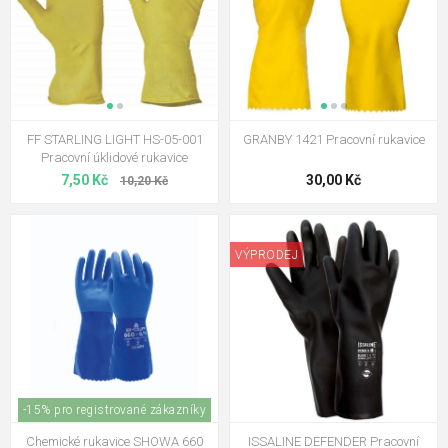
FF STARLING LIGHT HS-05-001
GRANBY 1421 Pracovní rukavice
Pracovní úklidové rukavice
7,50 Kč
30,00 Kč
10,20 Kč
VÝPRODEJ
-15% pro registrované zákazníky
Chemické rukavice SHOWA 660
ISSALINE DEFENDER Pracovní