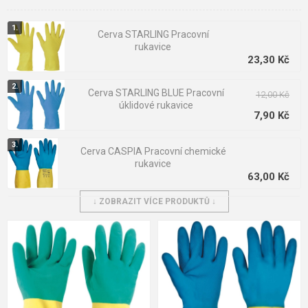
prstech.
Cerva STARLING Pracovní
rukavice
23,30 Kč
Cerva STARLING BLUE Pracovní
12,00 Kč
úklidové rukavice
7,90 Kč
Cerva CASPIA Pracovní chemické
rukavice
63,00 Kč
↓ ZOBRAZIT VÍCE PRODUKTŮ ↓
Ansell 87-190 Econohands Plus
Pracovní rukavice
32,10 Kč
Cerva GREBE Pracovní chemické
rukavice
66,00 Kč