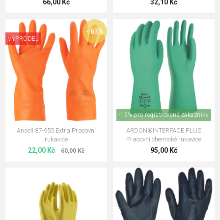
66,00 Kč
32,10 Kč
- 63%
VÝPRODEJ
-15% pro registrované zákazníky
Ansell 87-955 Extra Pracovní
ARDON®INTERFACE PLUS
rukavice
Pracovní chemické rukavice
22,00 Kč
95,00 Kč
60,00 Kč