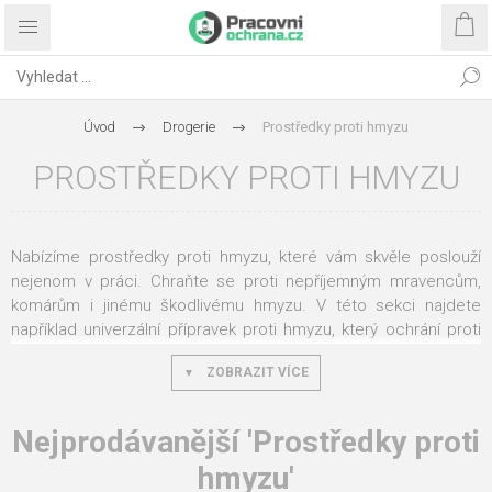
Úvod
Drogerie
Prostředky proti hmyzu
PROSTŘEDKY PROTI HMYZU
Nabízíme prostředky proti hmyzu, které vám skvěle poslouží
nejenom v práci. Chraňte se proti nepříjemným mravencům,
komárům i jinému škodlivému hmyzu. V této sekci najdete
například univerzální přípravek proti hmyzu, který ochrání proti
komárům a tygřím komárům, ale také proti klíšťatům. Je tedy
ZOBRAZIT VÍCE
vhodný hlavně pro osoby, které pracují a pohybují se venku
v teplejší části roku.
Nejprodávanější 'Prostředky proti
Naše prostředky proti hmyzu se vám mohou hodit nejenom
venku, ale také ve vnitřních prostorách. Takoví komáři se
hmyzu'
dostanou všude, a ať už je to v kanceláři nebo doma, vždy je