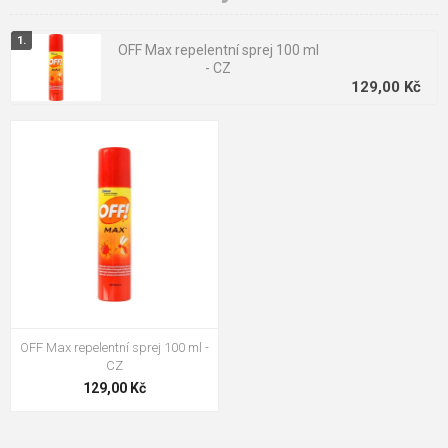
nepříjemné se s nimi potýkat. Rádi bychom vám v tomto vyšli
vstříc a dodali vám na vaše pracoviště opravdu kvalitní a
OFF Max repelentní sprej 100 ml
efektivní ochranné prostředky proti hmyzu, a to za velmi
- CZ
příjemné ceny.
129,00 Kč
OFF Max repelentní sprej 100 ml -
CZ
129,00 Kč