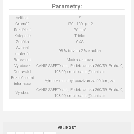
Parametry:
Velikost
S
Gramáž
170 - 180 g/m2
Rozdělení
Pánské
Kategorie
Trička
Značka
CXS
Svrchní
98 % bavlna 2 % elastan
materiál
Barevnost
Modrá azurová
Výrobce /
CANIS SAFETY a.s., Poděbradská 260/59, Praha 9,
Dodavatel
198 00, email: canis@canis.cz
Bezpečnostní
Výrobek musí být používán za účelem, za
informace
CANIS SAFETY a.s., Poděbradská 260/59, Praha 9,
Výrobce
198 00, email: canis@canis.cz
VELIKOST