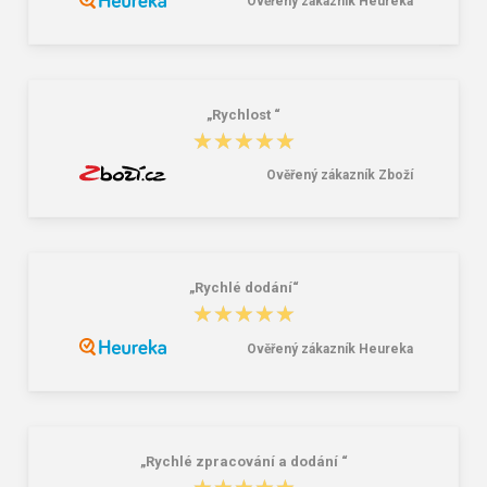
Ověřený zákazník Heureka
CXS MALONE Pánská mikina / tričko
Mikina CXS ARYN, pánská, azurově
černá
modrá
391,00 Kč
527,00 Kč
„Rychlost “
★★★★★
★★★★★
Ověřený zákazník Zboží
„Rychlé dodání“
★★★★★
★★★★★
Ověřený zákazník Heureka
„Rychlé zpracování a dodání “