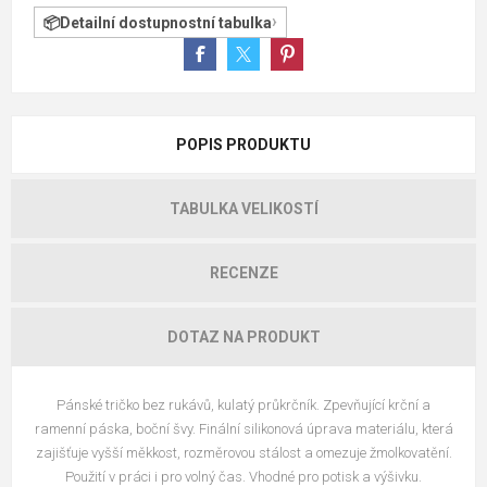
Detailní dostupnostní tabulka
POPIS PRODUKTU
TABULKA VELIKOSTÍ
RECENZE
DOTAZ NA PRODUKT
Pánské tričko bez rukávů, kulatý průkrčník. Zpevňující krční a
ramenní páska, boční švy. Finální silikonová úprava materiálu, která
zajišťuje vyšší měkkost, rozměrovou stálost a omezuje žmolkovatění.
Použití v práci i pro volný čas. Vhodné pro potisk a výšivku.