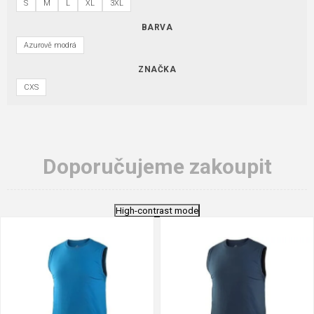
S
M
L
XL
3XL
BARVA
Azurově modrá
ZNAČKA
CXS
Doporučujeme zakoupit
High-contrast mode