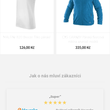
MALFINI 820 Breeze Tílko pánské
CXS GRANBY Pánská fleecová
mikina azurově modrá
126,00 Kč
335,00 Kč
Jak o nás mluví zákazníci
„Super“
★★★★★
★★★★★