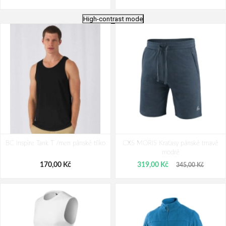
High-contrast mode
Tričko CXS SIMON, dlouhý rukáv,
MALFINI 142 Core Tílko pánské
BC Inspire Tank T /men pánské tílko
azurově modré
CXS MORIS Kraťasy pánské tmavě
modré
191,00 Kč
113,00 Kč
170,00 Kč
319,00 Kč
345,00 Kč