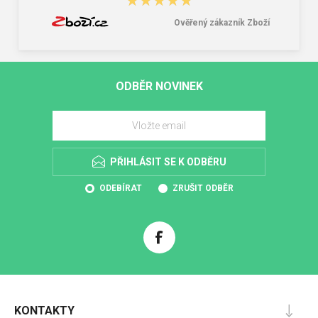
★★★★★
★★★★★
Ověřený zákazník Zboží
ODBĚR NOVINEK
PŘIHLÁSIT SE K ODBĚRU
ODEBÍRAT
ZRUŠIT ODBĚR
KONTAKTY