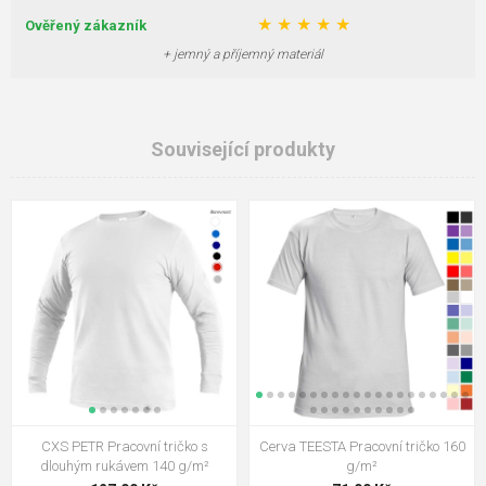
★
★
★
★
★
Ověřený zákazník
+ jemný a příjemný materiál
Související produkty
CXS PETR Pracovní tričko s
Cerva TEESTA Pracovní tričko 160
dlouhým rukávem 140 g/m²
g/m²