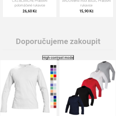
CXS BLANCHE Pracovní
ARDON®NITRAX BASIC Pracovní
polomáčené rukavice
rukavice
26,60 Kč
15,90 Kč
Doporučujeme zakoupit
High-contrast mode