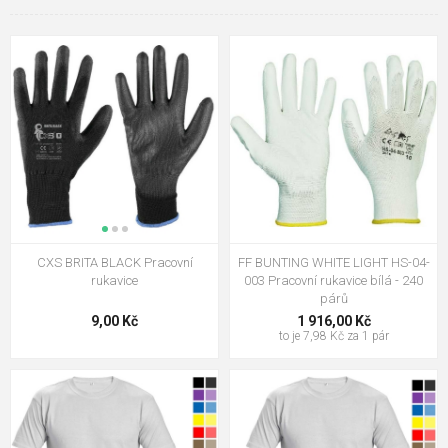
CXS BRITA BLACK Pracovní
FF BUNTING WHITE LIGHT HS-04-
rukavice
003 Pracovní rukavice bílá - 240
párů
9,00 Kč
1 916,00 Kč
to je 7,98 Kč za 1 pár