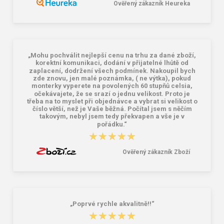
479,00 Kč
194,00 Kč
Ověřený zákazník Heureka
„Mohu pochválit nejlepší cenu na trhu za dané zboží,
korektní komunikaci, dodání v přijatelné lhůtě od
zaplacení, dodržení všech podmínek. Nakoupil bych
zde znovu, jen malé poznámka, ( ne výtka), pokud
monterky vyperete na povolených 60 stupňů celsia,
očekávajete, že se srazí o jednu velikost. Proto je
třeba na to myslet při objednávce a vybrat si velikost o
číslo větší, než je Vaše běžná. Počítal jsem s něčím
takovým, nebyl jsem tedy překvapen a vše je v
pořádku.“
★★★★★
★★★★★
Ověřený zákazník Zboží
„Poprvé rychle akvalitně!!“
★★★★★
★★★★★