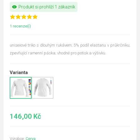
visibility
Produkt si prohlíží 1 zákazník
1 recenze(í)
unisexové triko s dlouhým rukávem; 5% podíl elastanu v průkrčníku;
zpevňující ramenní páska; vhodné pro potisk a výšivku.
Varianta
146,00 Kč
Výrobce:
Cerva