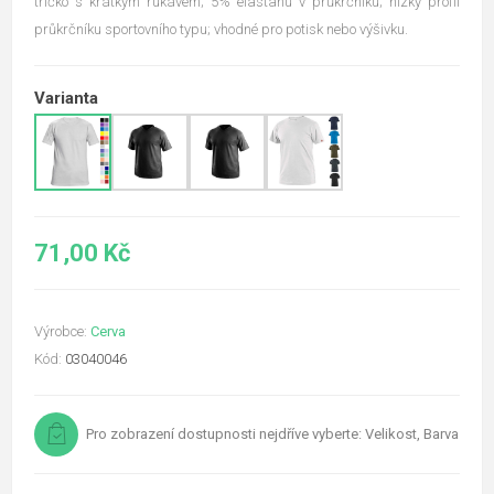
tričko s krátkým rukávem; 5% elastanu v průkrčníku; nízký profil
průkrčníku sportovního typu; vhodné pro potisk nebo výšivku.
Varianta
71,00 Kč
Výrobce:
Cerva
Kód:
03040046
Pro zobrazení dostupnosti nejdříve vyberte: Velikost, Barva