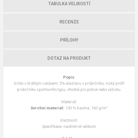
TABULKA VELIKOSTÍ
RECENZE
PŘÍLOHY
DOTAZ NA PRODUKT
Popis
:
tričko s krátkým rukávem; 5% elastanu v průkrčníku; nízký profil
průkrčníku sportovního typu; vhodné pro potisk nebo výšivku.
Materiál:
Svrchní materiál:
100 % bavlna, 160 g/m²
Vlastnosti:
Specifikace: nadměrné velikosti