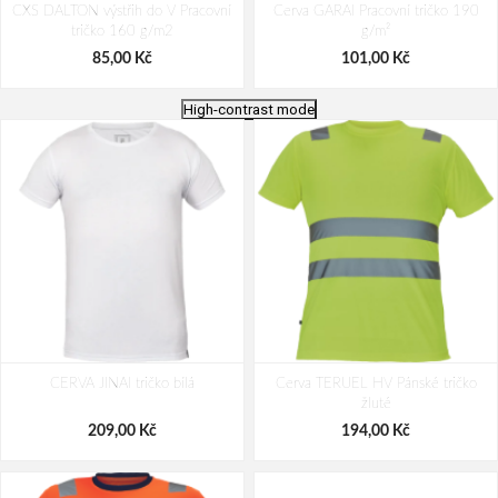
CXS DALTON výstřih do V Pracovní
Cerva GARAI Pracovní tričko 190
tričko 160 g/m2
g/m²
85,00 Kč
101,00 Kč
High-contrast mode
Cerva SURMA Pracovní tričko 170
MALFINI 109 Colormix Tričko unisex
CERVA JINAI tričko bílá
g/m²
Cerva TERUEL HV Pánské tričko
černo/červené
žluté
137,00 Kč
139,00 Kč
180,00 Kč
209,00 Kč
194,00 Kč