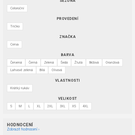
SEZÓNA
Celoroční
PROVEDENÍ
Tričko
ZNAČKA
Cerva
BARVA
Červená
Černá
Zelená
Šedá
Žlutá
Béžová
Oranžová
Lahvově zelená
Bílá
Olivová
VLASTNOSTI
Krátký rukáv
VELIKOST
S
M
L
XL
2XL
3XL
XS
4XL
HODNOCENÍ
Zobrazit hodnocení ›