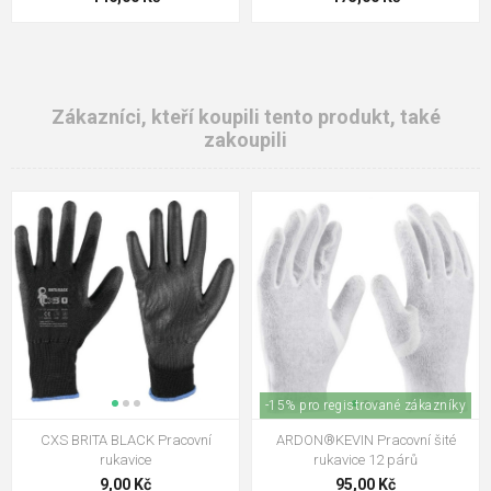
Zákazníci, kteří koupili tento produkt, také
zakoupili
-15% pro registrované zákazníky
CXS BRITA BLACK Pracovní
ARDON®KEVIN Pracovní šité
rukavice
rukavice 12 párů
9,00 Kč
95,00 Kč