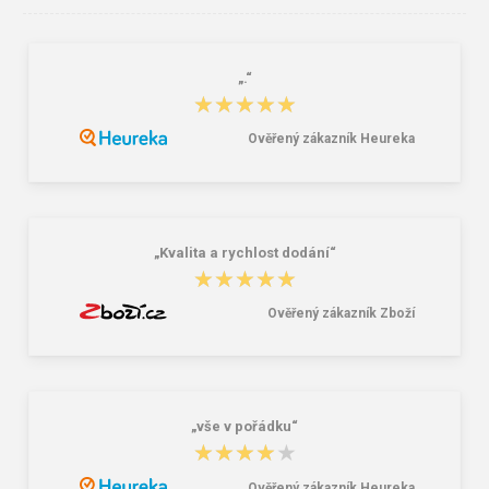
„.“
KNOXFIELD Pracovní tričko -
Australian Line DESMAN Pracovní
★★★★★
★★★★★
antracit / červená
tričko
92,00 Kč
150,00 Kč
Ověřený zákazník Heureka
„Kvalita a rychlost dodání“
★★★★★
★★★★★
Ověřený zákazník Zboží
„vše v pořádku“
★★★★★
★★★★★
Ověřený zákazník Heureka