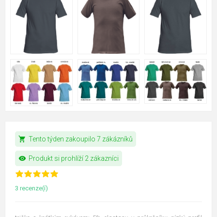
shopping_cart
Tento týden zakoupilo 7 zákázníků
visibility
Produkt si prohlíží 2 zákazníci
3 recenze(í)