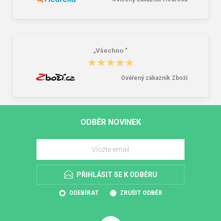
„Všechno “
★★★★★
★★★★★
Ověřený zákazník Zboží
ODBĚR NOVINEK
PŘIHLÁSIT SE K ODBĚRU
ODEBÍRAT
ZRUŠIT ODBĚR