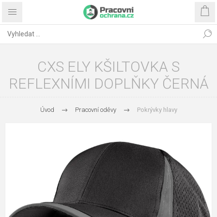
CXS ELY KŠILTOVKA S
REFLEXNÍMI DOPLŇKY ČERNÁ
Úvod
Pracovní oděvy
Pokrývky hlavy