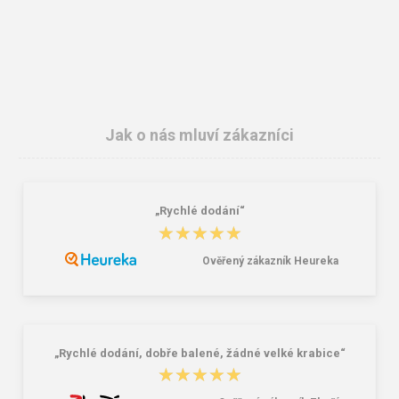
Jak o nás mluví zákazníci
„Rychlé dodání“
CXS TOM Pánská košile zeleno-
CXS OVERLAND Pánská zimní vesta
★★★★★
★★★★★
černá
černá
229,00 Kč
450,00 Kč
532,00 Kč
Ověřený zákazník Heureka
„Rychlé dodání, dobře balené, žádné velké krabice“
★★★★★
★★★★★