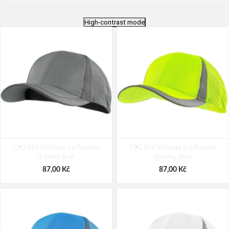
High-contrast mode
CXS ELY Kšiltovka s reflexními
CXS ELY Kšiltovka s reflexními
doplňky šedá
doplňky žlutá
87,00 Kč
87,00 Kč