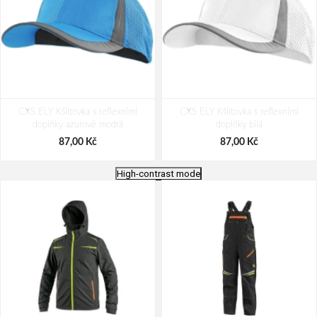
CXS ELY Kšiltovka s reflexními
CXS ELY Kšiltovka s reflexními
doplňky azurově modrá
doplňky bílá
87,00 Kč
87,00 Kč
High-contrast mode