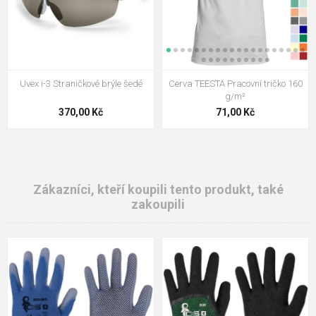
Uvex i-3 Straničkové brýle šedé
Cerva TEESTA Pracovní tričko 160
g/m²
370,00 Kč
71,00 Kč
Zákazníci, kteří koupili tento produkt, také
zakoupili