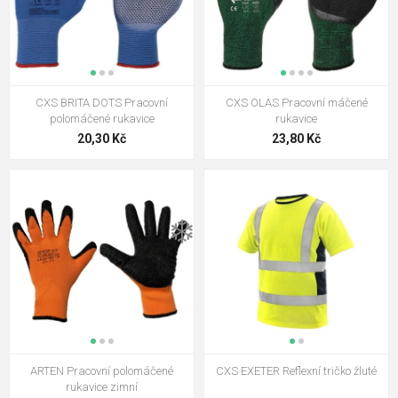
CXS BRITA DOTS Pracovní
CXS OLAS Pracovní máčené
polomáčené rukavice
rukavice
20,30 Kč
23,80 Kč
❄️
ARTEN Pracovní polomáčené
CXS EXETER Reflexní tričko žluté
rukavice zimní