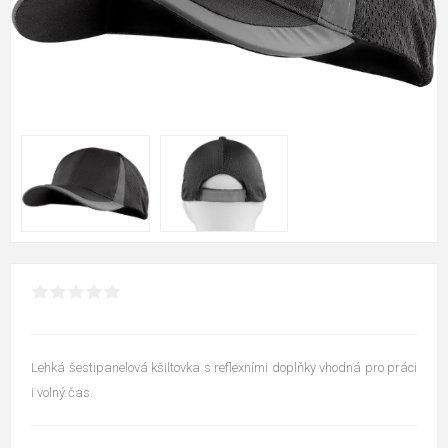
Lehká šestipanelová kšiltovka s reflexními doplňky vhodná pro práci
i volný čas.