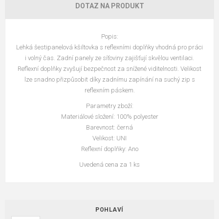
DOTAZ NA PRODUKT
Popis:
Lehká šestipanelová kšiltovka s reflexními doplňky vhodná pro práci
i volný čas. Zadní panely ze síťoviny zajišťují skvělou ventilaci.
Reflexní doplňky zvyšují bezpečnost za snížené viditelnosti. Velikost
lze snadno přizpůsobit díky zadnímu zapínání na suchý zip s
reflexním páskem.
Parametry zboží:
Materiálové složení: 100% polyester
Barevnost: černá
Velikost: UNI
Reflexní doplňky: Ano
Uvedená cena za 1 ks
POHLAVÍ