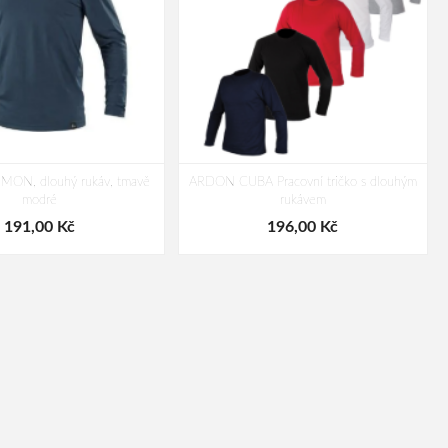
SIMON, dlouhý rukáv, tmavě
ARDON CUBA Pracovní tričko s dlouhým
modré
rukávem
191,00 Kč
196,00 Kč