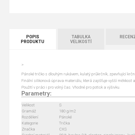
POPIS
TABULKA
RECEN
PRODUKTU
VELIKOSTÍ
>
Pánské tričko s dlouhým rukávem, kulatý průkrčník, zpevňující krčn
Finální silikonová úprava materiálu, která zajišťuje vyšší měkkost 
Použití v práci i pro volný čas. Vhodné pro potisk a výšivku.
Parametry:
Velikost
S
Gramáž
180 g/m2
Rozdělení
Pánské
Kategorie
Trička
Značka
CXS