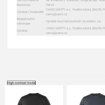
Svrchní materiál
98 % bavlna 2 % elastan, single jersey - kva
Barevnost
Černá
CANIS SAFETY a.s., Poděbradská 260/59, Pra
Výrobce / Dodavatel
canis@canis.cz
Bezpečnostní
Výrobek musí být používán za účelem, za
informace
CANIS SAFETY a.s., Poděbradská 260/59, Pra
Výrobce
canis@canis.cz
High-contrast mode