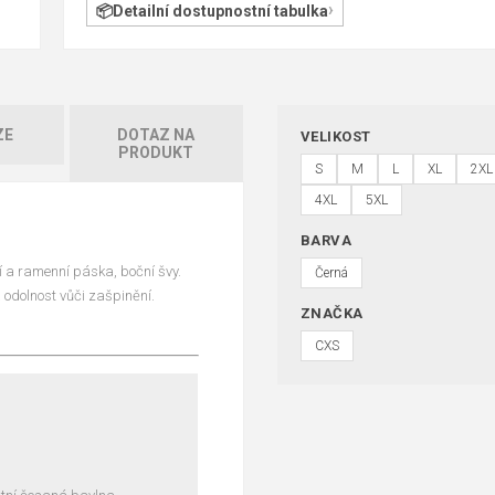
Detailní dostupnostní tabulka
ZE
DOTAZ NA
VELIKOST
PRODUKT
S
M
L
XL
2XL
4XL
5XL
BARVA
í a ramenní páska, boční švy.
Černá
a odolnost vůči zašpinění.
ZNAČKA
CXS