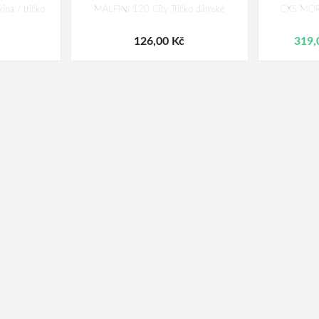
na / tričko
MALFINI 120 City Tričko dámské
CXS MORI
126,00 Kč
319,