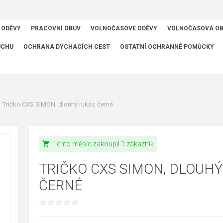
 ODĚVY
PRACOVNÍ OBUV
VOLNOČASOVÉ ODĚVY
VOLNOČASOVÁ O
UCHU
OCHRANA DÝCHACÍCH CEST
OSTATNÍ OCHRANNÉ POMŮCKY
Tričko CXS SIMON, dlouhý rukáv, černé
shopping_cart
Tento měsíc zakoupil 1 zákazník
TRIČKO CXS SIMON, DLOUHÝ
ČERNÉ