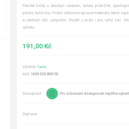
Pánské tričko s dlouhým rukávem, kulatý průkrčník, zpevňujíc
páska, boční švy. Finální silikonová úprava materiálu, která zaji
a odolnost vůči zašpinění. Použití v práci i pro volný čas. V
výšivku
191,00 Kč
Výrobce:
Canis
Kód:
1620-302-800-00
Dostupnost:
Pro zobrazení dostupnosti nejdříve vybert
Doprava: