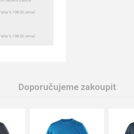
litní česaná bavlna
ha 9, 198 00, email:
ha 9, 198 00, email:
Doporučujeme zakoupit