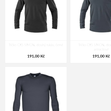
Tričko CXS SIMON, dlouhý rukáv, černé
Tričko CXS SIMON, dlou
antracitové
191,00 Kč
191,00 Kč