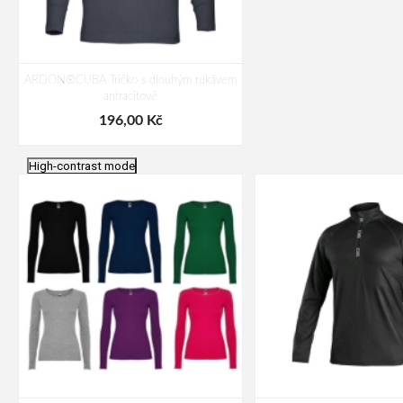
ARDON®CUBA Tričko s dlouhým rukávem
antracitové
196,00 Kč
High-contrast mode