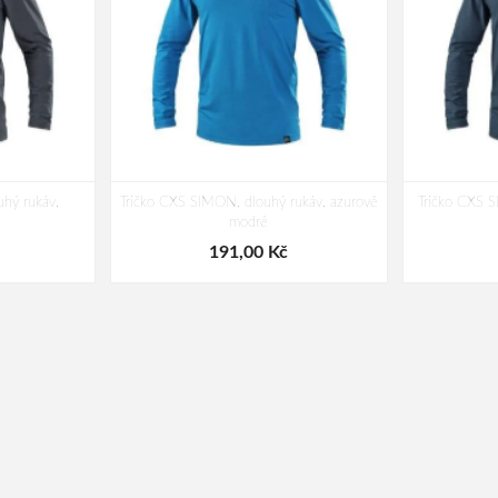
hý rukáv,
Tričko CXS SIMON, dlouhý rukáv, azurově
Tričko CXS 
modré
191,00 Kč