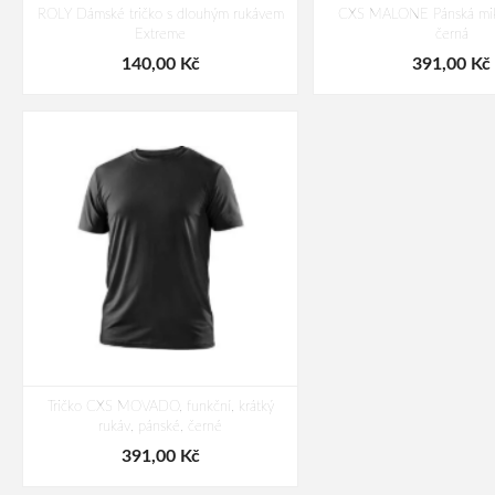
ROLY Dámské tričko s dlouhým rukávem
CXS MALONE Pánská miki
Extreme
černá
140,00 Kč
391,00 Kč
Tričko CXS MOVADO, funkční, krátký
rukáv, pánské, černé
391,00 Kč