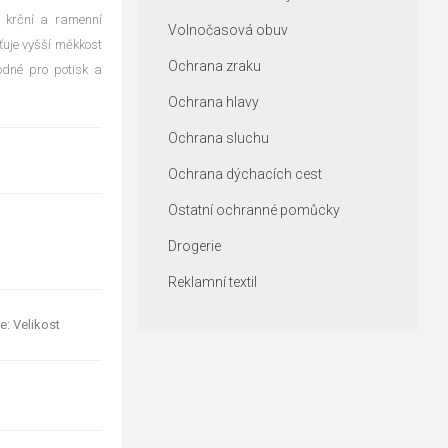
í krční a ramenní
Volnočasová obuv
šťuje vyšší měkkost
Ochrana zraku
hodné pro potisk a
Ochrana hlavy
Ochrana sluchu
Ochrana dýchacích cest
Ostatní ochranné pomůcky
Drogerie
Reklamní textil
e: Velikost