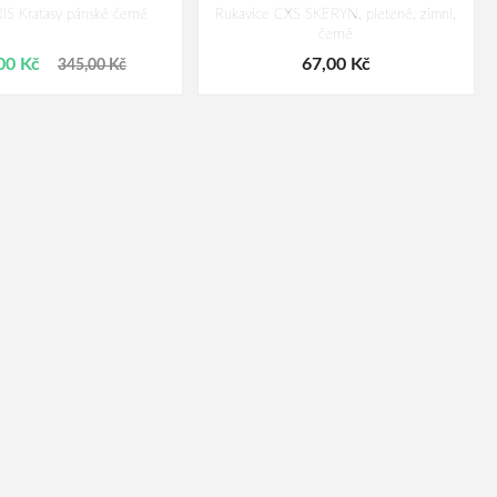
S Kraťasy pánské černé
Rukavice CXS SKERYN, pletené, zimní,
černé
00 Kč
67,00 Kč
345,00 Kč