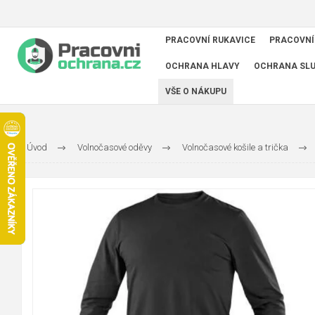
PRACOVNÍ RUKAVICE
PRACOVNÍ
OCHRANA HLAVY
OCHRANA SL
VŠE O NÁKUPU
Úvod
Volnočasové oděvy
Volnočasové košile a trička