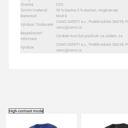
Značka
CXS
Svrchní materiál
95 % bavlna 5 % elastan, single jersey
Barevnost
Modrá
CANIS SAFETY a.s., Poděbradská 260/59, Pra
Výrobce / Dodavatel
canis@canis.cz
Bezpečnostní
Výrobek musí být používán za účelem, za
informace
CANIS SAFETY a.s., Poděbradská 260/59, Pra
Výrobce
canis@canis.cz
High-contrast mode