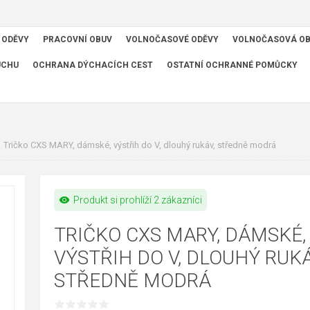
 ODĚVY
PRACOVNÍ OBUV
VOLNOČASOVÉ ODĚVY
VOLNOČASOVÁ O
UCHU
OCHRANA DÝCHACÍCH CEST
OSTATNÍ OCHRANNÉ POMŮCKY
Tričko CXS MARY, dámské, výstřih do V, dlouhý rukáv, středně modrá
visibility
Produkt si prohlíží 2 zákazníci
TRIČKO CXS MARY, DÁMSKÉ,
VÝSTŘIH DO V, DLOUHÝ RUKÁ
STŘEDNĚ MODRÁ