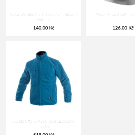
ROLY Dámské tričko s dlouhým rukávem
MALFINI 120 City Trič
Extreme
140,00 Kč
126,00 Kč
Bunda CXS OTAWA, pánská, středně
modrá
519,00 Kč