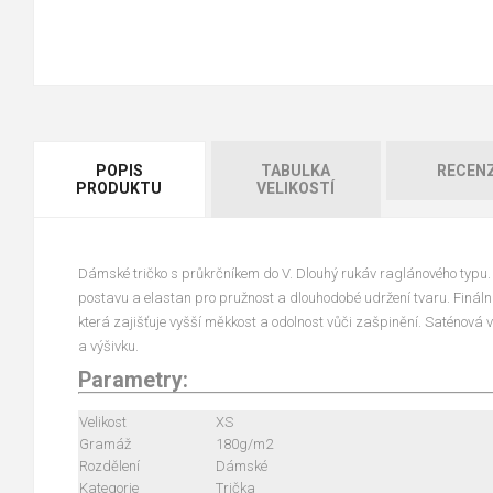
POPIS
TABULKA
RECEN
PRODUKTU
VELIKOSTÍ
Dámské tričko s průkrčníkem do V. Dlouhý rukáv raglánového typu.
postavu a elastan pro pružnost a dlouhodobé udržení tvaru. Fináln
která zajišťuje vyšší měkkost a odolnost vůči zašpinění. Saténová vn
a výšivku.
Parametry:
Velikost
XS
Gramáž
180g/m2
Rozdělení
Dámské
Kategorie
Trička