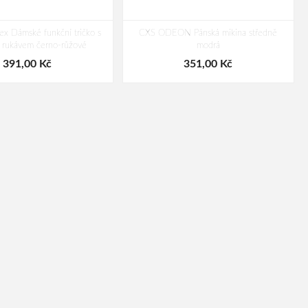
x Dámské funkční tričko s
CXS ODEON Pánská mikina středně
 rukávem černo-růžové
modrá
391,00 Kč
351,00 Kč