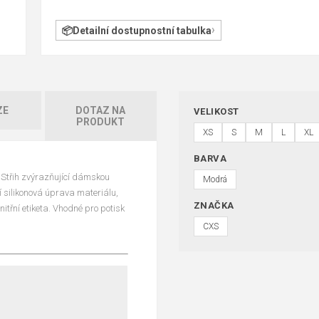
Detailní dostupnostní tabulka
ZE
DOTAZ NA
VELIKOST
PRODUKT
XS
S
M
L
XL
BARVA
 Střih zvýrazňující dámskou
Modrá
í silikonová úprava materiálu,
ZNAČKA
itřní etiketa. Vhodné pro potisk
CXS