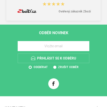
★★★★★
★★★★★
Ověřený zákazník Zboží
ODBĚR NOVINEK
PŘIHLÁSIT SE K ODBĚRU
ODEBÍRAT
ZRUŠIT ODBĚR