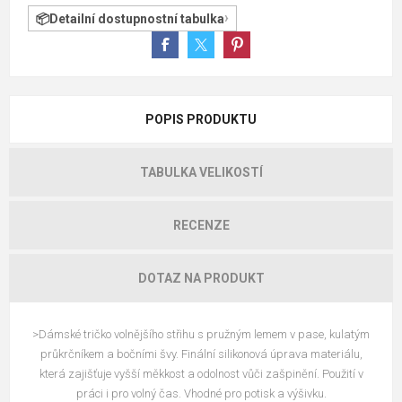
Detailní dostupnostní tabulka
POPIS PRODUKTU
TABULKA VELIKOSTÍ
RECENZE
DOTAZ NA PRODUKT
>Dámské tričko volnějšího střihu s pružným lemem v pase, kulatým
průkrčníkem a bočními švy. Finální silikonová úprava materiálu,
která zajišťuje vyšší měkkost a odolnost vůči zašpinění. Použití v
práci i pro volný čas. Vhodné pro potisk a výšivku.