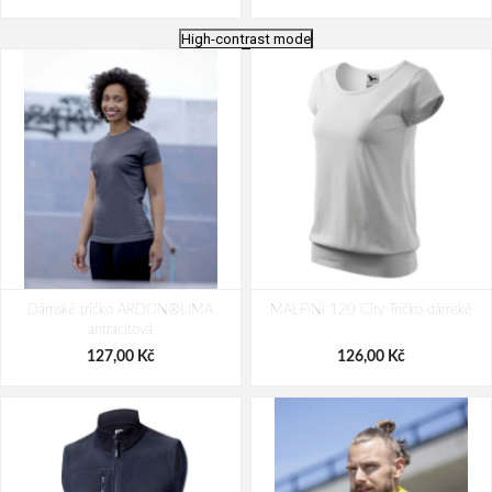
High-contrast mode
Tričko CXS EMILY, dámské, krátký
Tričko CXS EMILY, dámské, krátký
Dámské tričko ARDON®LIMA
rukáv, bílá
MALFINI 120 City Tričko dámské
rukáv, azurově modrá
antracitová
119,00 Kč
119,00 Kč
127,00 Kč
126,00 Kč