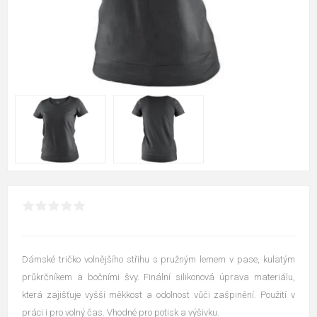
Dámské tričko volnějšího střihu s pružným lemem v pase, kulatým
průkrčníkem a bočními švy. Finální silikonová úprava materiálu,
která zajišťuje vyšší měkkost a odolnost vůči zašpinění. Použití v
práci i pro volný čas. Vhodné pro potisk a výšivku.