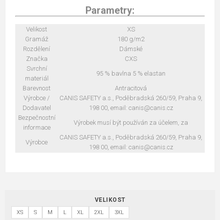
Parametry:
Velikost
XS
Gramáž
180 g/m2
Rozdělení
Dámské
Značka
CXS
Svrchní
95 % bavlna 5 % elastan
materiál
Barevnost
Antracitová
Výrobce /
CANIS SAFETY a.s., Poděbradská 260/59, Praha 9,
Dodavatel
198 00, email: canis@canis.cz
Bezpečnostní
Výrobek musí být používán za účelem, za
informace
CANIS SAFETY a.s., Poděbradská 260/59, Praha 9,
Výrobce
198 00, email: canis@canis.cz
VELIKOST
XS
S
M
L
XL
2XL
3XL