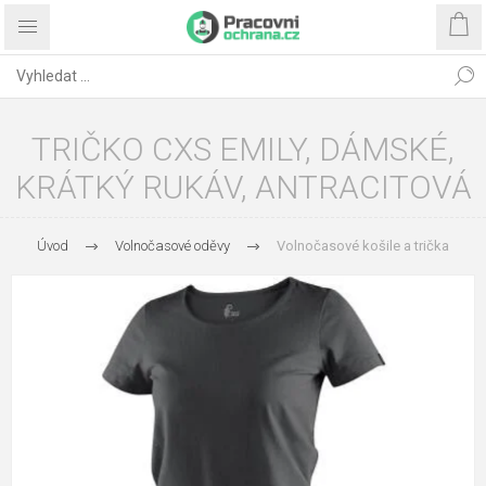
TRIČKO CXS EMILY, DÁMSKÉ,
KRÁTKÝ RUKÁV, ANTRACITOVÁ
Úvod
Volnočasové oděvy
Volnočasové košile a trička