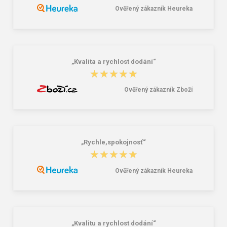
Ověřený zákazník Heureka
Tričko CXS MOVADO, funkční, krátký
CXS MALONE Pánská mikina / tričko
rukáv, dámské, růžové.
černá
391,00 Kč
391,00 Kč
„Kvalita a rychlost dodání“
★★★★★
★★★★★
Ověřený zákazník Zboží
„Rychle,spokojnosť“
★★★★★
★★★★★
Ověřený zákazník Heureka
„Kvalitu a rychlost dodání“