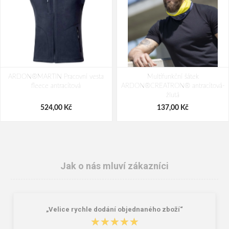
ARDON®MARTIN Pracovní vesta
Multifunkční šátek
fleece antracitová
ARDON®CREATRON® antracitová-
žlutá
524,00 Kč
137,00 Kč
Jak o nás mluví zákazníci
„Velice rychle dodání objednaného zboží“
★★★★★
★★★★★