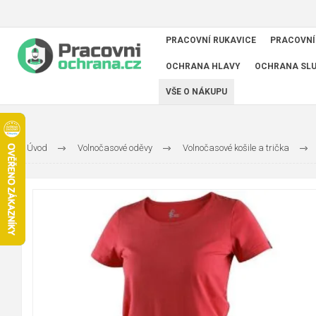
PRACOVNÍ RUKAVICE
PRACOVNÍ
OCHRANA HLAVY
OCHRANA SL
VŠE O NÁKUPU
Úvod
Volnočasové oděvy
Volnočasové košile a trička