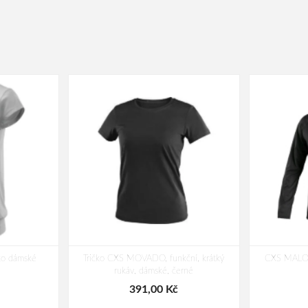
ko dámské
Tričko CXS MOVADO, funkční, krátký
CXS MALONE
rukáv, dámské, černé
391,00 Kč