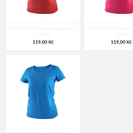
Tričko CXS EMILY, dámské, krátký rukáv,
Tričko CXS EMILY, dámské, 
červená
růžová
119,00 Kč
119,00 Kč