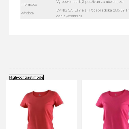
Výrobek musí být používán za účelem, za
informace
CANIS SAFETY a.s., Poděbradská 260/59, Pra
Výrobce
canis@canis.cz
High-contrast mode