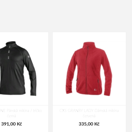
 Pánská mikina / tričko
CXS GRANBY LADY Dámská mikina
černá
červená
391,00 Kč
335,00 Kč