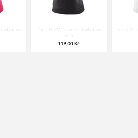
krátký rukáv,
Tričko CXS EMILY, dámské, krátký rukáv,
Tričko CXS E
černá
119,00 Kč