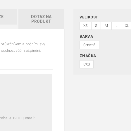
ZE
DOTAZ NA
VELIKOST
PRODUKT
XS
S
M
L
XL
BARVA
 průkrčníkem a bočními švy.
Červená
a odolnost vůči zašpinění.
ZNAČKA
CXS
ha 9, 198 00, email: