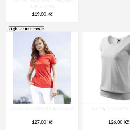
Tričko CXS EMILY, dámské, krátký rukáv,
azurově modrá
119,00 Kč
High-contrast mode
Dámské tričko ARDON®LIMA červená
MALFINI 120 City Trič
127,00 Kč
126,00 Kč