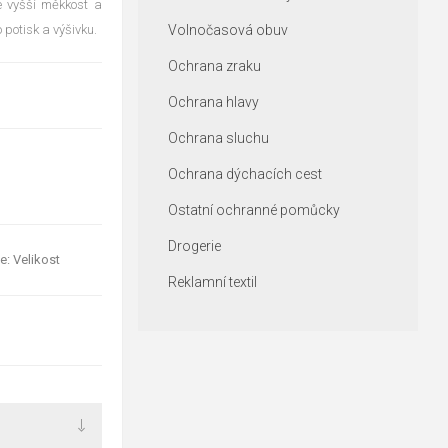
je vyšší měkkost a
 potisk a výšivku.
Volnočasová obuv
Ochrana zraku
Ochrana hlavy
Ochrana sluchu
Ochrana dýchacích cest
Ostatní ochranné pomůcky
Drogerie
e: Velikost
Reklamní textil