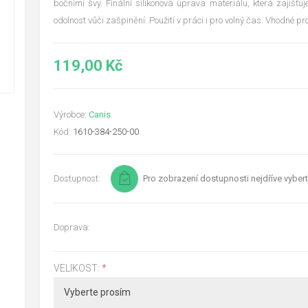
bočními švy. Finální silikonová úprava materiálu, která zajišťu
odolnost vůči zašpinění. Použití v práci i pro volný čas. Vhodné pro
119,00 Kč
Výrobce:
Canis
Kód:
1610-384-250-00
Dostupnost:
Pro zobrazení dostupnosti nejdříve vybert
Doprava:
VELIKOST:
*