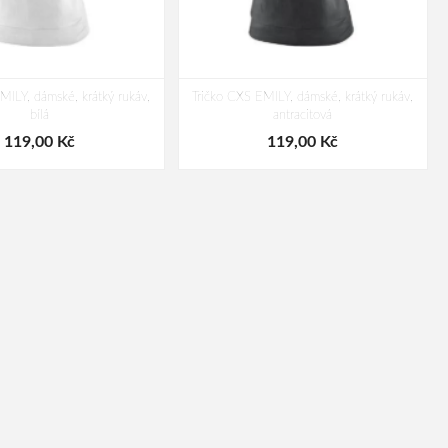
MILY, dámské, krátký rukáv,
Tričko CXS EMILY, dámské, krátký rukáv,
bílá
antracitová
119,00 Kč
119,00 Kč