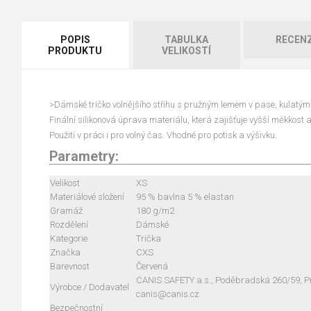
POPIS
TABULKA
RECEN
PRODUKTU
VELIKOSTÍ
>Dámské tričko volnějšího střihu s pružným lemem v pase, kulatým
Finální silikonová úprava materiálu, která zajišťuje vyšší měkkost 
Použití v práci i pro volný čas. Vhodné pro potisk a výšivku.
Parametry:
Velikost
XS
Materiálové složení
95 % bavlna 5 % elastan
Gramáž
180 g/m2
Rozdělení
Dámské
Kategorie
Trička
Značka
CXS
Barevnost
Červená
CANIS SAFETY a.s., Poděbradská 260/59, Pra
Výrobce / Dodavatel
canis@canis.cz
Bezpečnostní