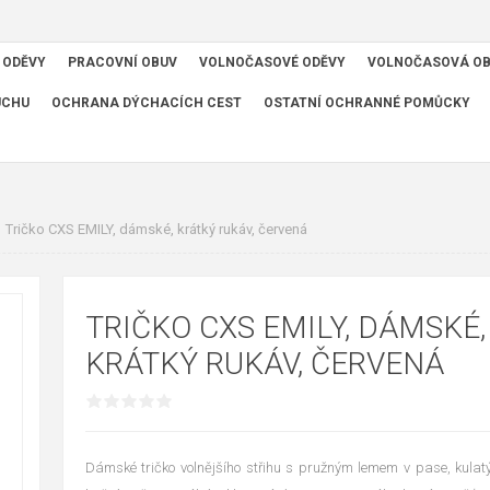
 ODĚVY
PRACOVNÍ OBUV
VOLNOČASOVÉ ODĚVY
VOLNOČASOVÁ O
UCHU
OCHRANA DÝCHACÍCH CEST
OSTATNÍ OCHRANNÉ POMŮCKY
Tričko CXS EMILY, dámské, krátký rukáv, červená
TRIČKO CXS EMILY, DÁMSKÉ,
KRÁTKÝ RUKÁV, ČERVENÁ
Dámské tričko volnějšího střihu s pružným lemem v pase, kula