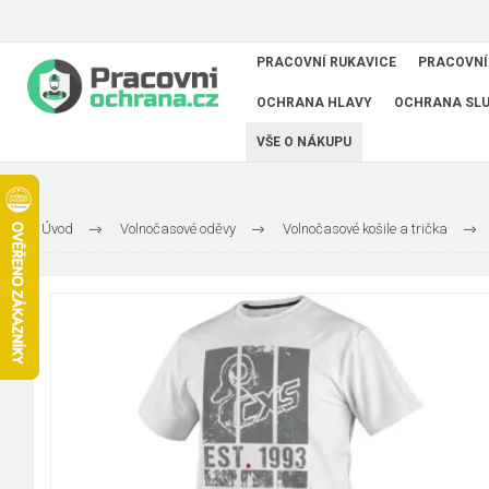
PRACOVNÍ RUKAVICE
PRACOVNÍ
OCHRANA HLAVY
OCHRANA SL
VŠE O NÁKUPU
Úvod
Volnočasové oděvy
Volnočasové košile a trička