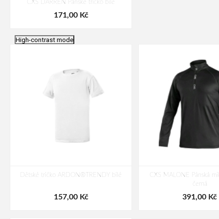
CXS DARREN Pánské tričko bílé
171,00 Kč
High-contrast mode
Dětské tričko ARDON®TRENDY bílé
CXS MALONE Pánská miki
černá
157,00 Kč
391,00 Kč