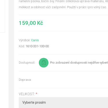
ramenní páska, boční švy. Finální silikonová úprava materiálu, kt
měkkost a odolnost vůči zašpinění. Použití v práci i pro volný čas.
159,00 Kč
Výrobce:
Canis
Kód:
1610-331-100-00
Dostupnost:
Pro zobrazení dostupnosti nejdříve vybert
Doprava:
VELIKOST:
*