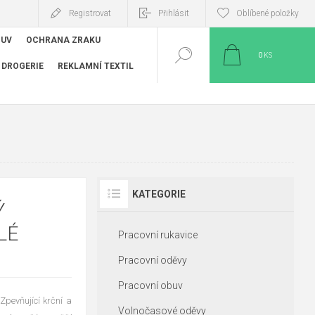
Registrovat
Přihlásit
Oblíbené položky
BUV
OCHRANA ZRAKU
0
KS
DROGERIE
REKLAMNÍ TEXTIL
KATEGORIE
Ý
LÉ
Pracovní rukavice
Pracovní oděvy
Pracovní obuv
Zpevňující krční a
Volnočasové oděvy