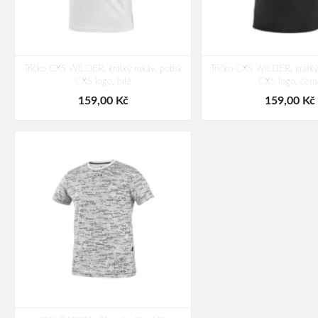
Tričko CXS WILDER, krátký rukáv, potisk
Tričko CXS WILDER, krátký 
CXS logo, bílé
CXS logo, čern
159,00 Kč
159,00 Kč