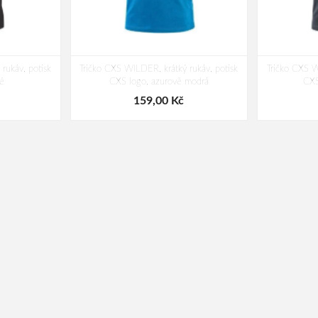
rukáv, potisk
Tričko CXS WILDER, krátký rukáv, potisk
Tričko CXS W
é
CXS logo, azurově modrá
CXS
159,00 Kč