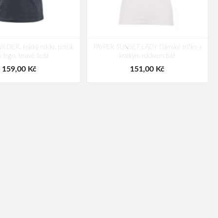
ILDER, krátký rukáv, potisk
PAYPER SUNSET LADY Dámské tričko s
 logo, tmavě šedá
krátkým rukávem bílé
159,00 Kč
151,00 Kč