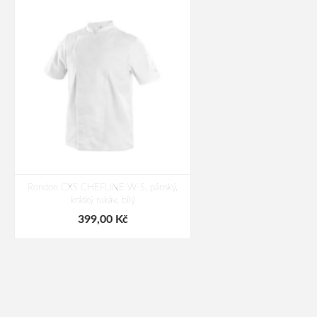
Rondon CXS CHEFLINE W-S, pánský,
krátký rukáv, bílý
399,00 Kč