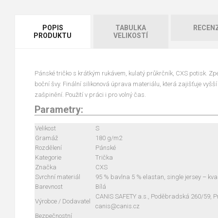
POPIS
TABULKA
RECEN
PRODUKTU
VELIKOSTÍ
Pánské tričko s krátkým rukávem, kulatý průkrčník, CXS potisk. Zp
boční švy. Finální silikonová úprava materiálu, která zajišťuje vyšš
zašpinění. Použití v práci i pro volný čas.
Parametry:
Velikost
S
Gramáž
180 g/m2
Rozdělení
Pánské
Kategorie
Trička
Značka
CXS
Svrchní materiál
95 % bavlna 5 % elastan, single jersey – kva
Barevnost
Bílá
CANIS SAFETY a.s., Poděbradská 260/59, Pra
Výrobce / Dodavatel
canis@canis.cz
Bezpečnostní