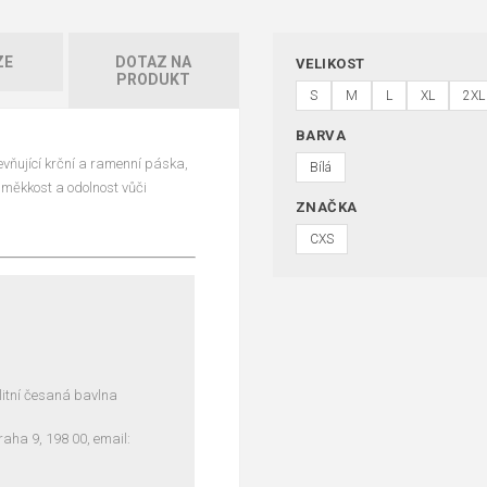
ZE
DOTAZ NA
VELIKOST
PRODUKT
S
M
L
XL
2XL
BARVA
evňující krční a ramenní páska,
Bílá
í měkkost a odolnost vůči
ZNAČKA
CXS
litní česaná bavlna
ha 9, 198 00, email: