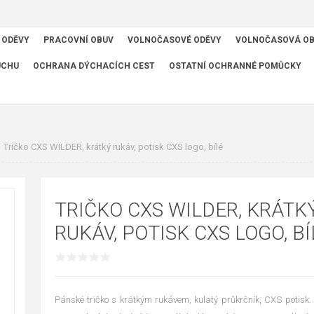
 ODĚVY
PRACOVNÍ OBUV
VOLNOČASOVÉ ODĚVY
VOLNOČASOVÁ O
UCHU
OCHRANA DÝCHACÍCH CEST
OSTATNÍ OCHRANNÉ POMŮCKY
Tričko CXS WILDER, krátký rukáv, potisk CXS logo, bílé
TRIČKO CXS WILDER, KRÁTK
RUKÁV, POTISK CXS LOGO, BÍ
Pánské tričko s krátkým rukávem, kulatý průkrčník, CXS potisk. 