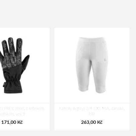
S FREY, zimní, s reflexním
Kalhoty (legíny) 3/4 CXS MIA, dámské,
potiskem, vel. 8
bílé
171,00 Kč
263,00 Kč