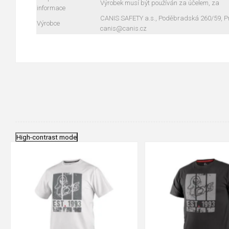
Výrobek musí být používán za účelem, za
informace
CANIS SAFETY a.s., Poděbradská 260/59, Pra
Výrobce
canis@canis.cz
High-contrast mode