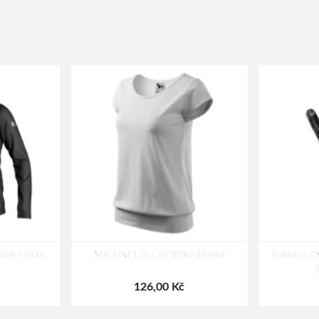
na / tričko
MALFINI 120 City Tričko dámské
Rukavice CX
126,00 Kč