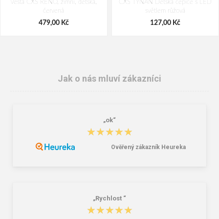
Vesta CXS RENO, zimní, dětská,
CXS TYNAN Dětská čepice s LED
červená
světlem růžová
479,00 Kč
127,00 Kč
Jak o nás mluví zákazníci
„ok“
★★★★★
★★★★★
Ověřený zákazník Heureka
Dětské tričko ARDON®TRENDY
MALFINI 222 Pique Polo Polokošile
černá
dětská
157,00 Kč
126,00 Kč
„Rychlost “
★★★★★
★★★★★