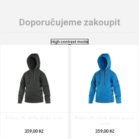
Doporučujeme zakoupit
High-contrast mode
Mikina CXS ARYN, dětská, černá
Mikina CXS ARYN, dětská, azurově
modrá
359,00 Kč
359,00 Kč