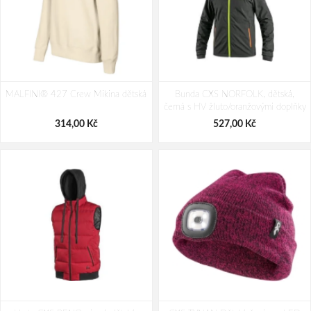
Mikina CXS TORONTO, dětská,
Mikina CXS ARYN, pánská, šedá
MALFINI® 427 Crew Mikina dětská
ocelově modrá
Bunda CXS NORFOLK, dětská,
černá s HV žluto/oranžovými doplňky
391,00 Kč
527,00 Kč
314,00 Kč
527,00 Kč