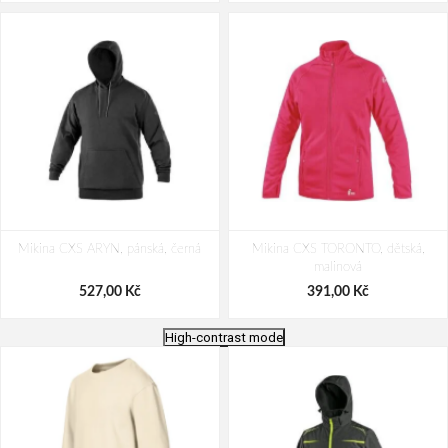
Mikina CXS ARYN, pánská, černá
Mikina CXS TORONTO, dětská,
malinová
527,00 Kč
391,00 Kč
High-contrast mode