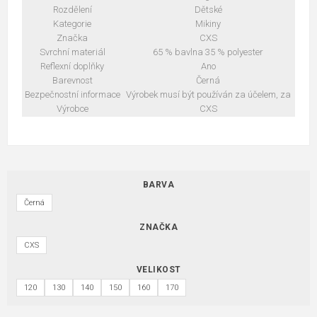
Rozdělení
Dětské
Kategorie
Mikiny
Značka
CXS
Svrchní materiál
65 % bavlna 35 % polyester
Reflexní doplňky
Ano
Barevnost
Černá
Bezpečnostní informace
Výrobek musí být používán za účelem, za
Výrobce
CXS
BARVA
Černá
ZNAČKA
CXS
VELIKOST
120
130
140
150
160
170