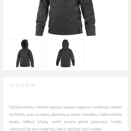
Dětská mikina s klokaní kapsou, kapuce napevno s možností stažení
na šňůrku, pas a rukávy ukončeny pružnou manžetou z žebrovaného
úpletu, reflexní šňůrky, vnitřní strana jemně počesaná. Finální
silikonová úprava materiálu, která zajišťuje vyšší měkko