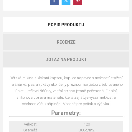
POPIS PRODUKTU
RECENZE
DOTAZ NA PRODUKT
Dětská mikina s klokaní kapsou, kapuce napevno s možností stažení
na šňůrku, pas a rukávy ukončeny pružnou manžetou z žebrovaného
úpletu, reflexní šňůrky, vnitřní strana jemně počesaná. Finální
silikonová úprava materiálu, která zajišťuje vyšší měkkost a
odolnost vůči zašpinění. Vhodné pro potisk a výšivku.
Parametry:
Velikost
120
Gramáž
300g/m2