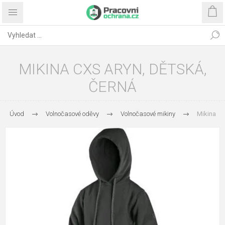
MIKINA CXS ARYN, DĚTSKÁ,
ČERNÁ
Úvod
Volnočasové oděvy
Volnočasové mikiny
Mikina