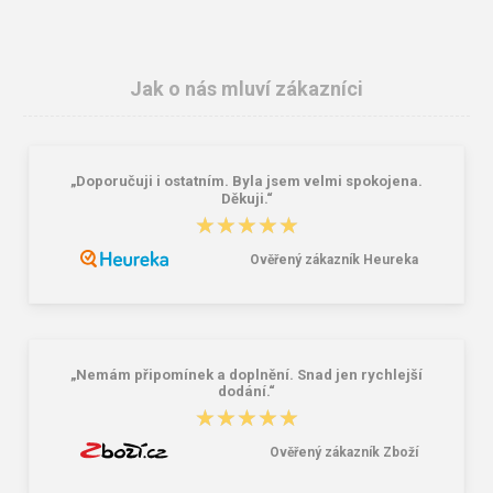
Jak o nás mluví zákazníci
„Doporučuji i ostatním. Byla jsem velmi spokojena.
ARDON FLORET Dámská polokošile
CXS POMONA Dámská bunda šedá
Děkuji.“
černá
★★★★★
★★★★★
295,00 Kč
309,00 Kč
414,00 Kč
Ověřený zákazník Heureka
„Nemám připomínek a doplnění. Snad jen rychlejší
dodání.“
★★★★★
★★★★★
Ověřený zákazník Zboží