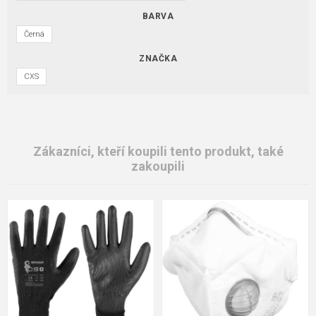
BARVA
Černá
ZNAČKA
CXS
Zákazníci, kteří koupili tento produkt, také
zakoupili