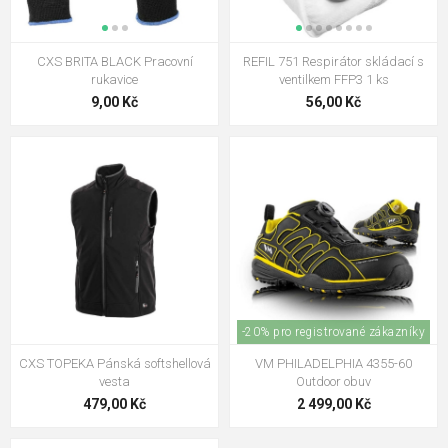
CXS BRITA BLACK Pracovní
REFIL 751 Respirátor skládací s
rukavice
ventilkem FFP3 1 ks
9,00 Kč
56,00 Kč
-20% pro registrované zákazníky
CXS TOPEKA Pánská softshellová
VM PHILADELPHIA 4355-60
vesta
Outdoor obuv
479,00 Kč
2 499,00 Kč