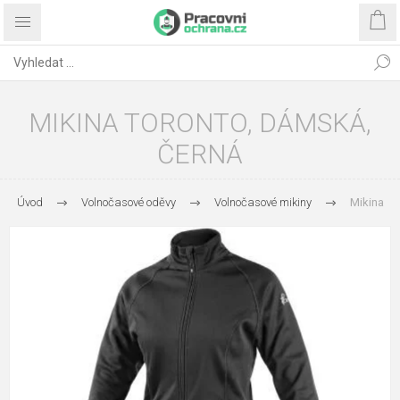
MIKINA TORONTO, DÁMSKÁ,
ČERNÁ
Úvod
Volnočasové oděvy
Volnočasové mikiny
Mikina