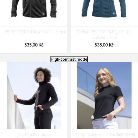
CXS TORONTO Pánská mikina černá
Mikina CXS TORONTO, dámská,
ocelově modrá
535,00 Kč
535,00 Kč
High-contrast mode
Mikina CXS TORONTO, pánská,
Mikina CXS TORONTO, pánská,
Dámská mikina fleece
červená
Dámská polokošile ARDON®ZIDYN
khaki