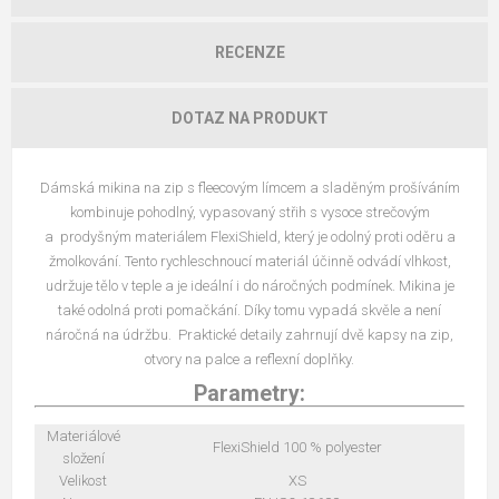
RECENZE
DOTAZ NA PRODUKT
Dámská mikina na zip s fleecovým límcem a sladěným prošíváním
kombinuje pohodlný, vypasovaný střih s vysoce strečovým
a prodyšným materiálem FlexiShield, který je odolný proti oděru a
žmolkování. Tento rychleschnoucí materiál účinně odvádí vlhkost,
udržuje tělo v teple a je ideální i do náročných podmínek. Mikina je
také odolná proti pomačkání. Díky tomu vypadá skvěle a není
náročná na údržbu. Praktické detaily zahrnují dvě kapsy na zip,
otvory na palce a reflexní doplňky.
Parametry:
Materiálové
FlexiShield 100 % polyester
složení
Velikost
XS