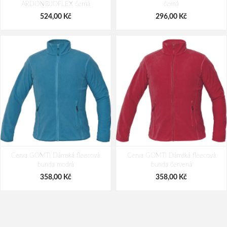
ARDON®JOFLEX černá
černá
535,00 Kč
535,00 Kč
524,00 Kč
296,00 Kč
Cerva GOMTI Dámská fleecová
Cerva GOMTI Dámská fleecová
bunda modrá
bunda červená
358,00 Kč
358,00 Kč