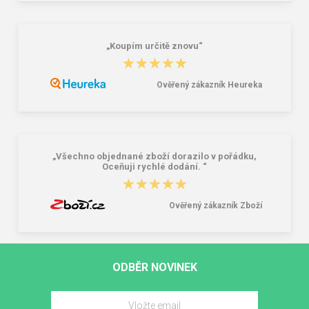
„Koupím určitě znovu“
★★★★★
★★★★★
Ověřený zákazník Heureka
„Všechno objednané zboží dorazilo v pořádku,
Oceňuji rychlé dodání. “
★★★★★
★★★★★
Ověřený zákazník Zboží
ODBĚR NOVINEK