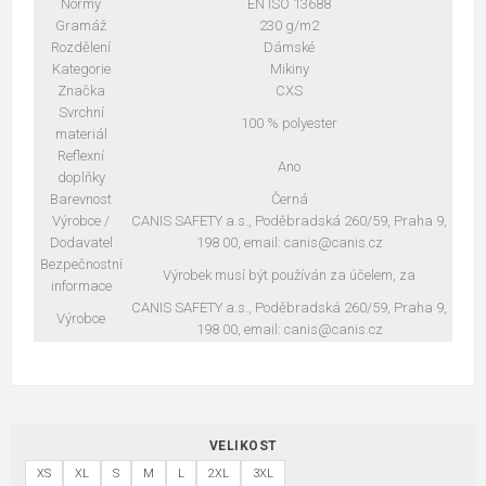
Normy
EN ISO 13688
Gramáž
230 g/m2
Rozdělení
Dámské
Kategorie
Mikiny
Značka
CXS
Svrchní
100 % polyester
materiál
Reflexní
Ano
doplňky
Barevnost
Černá
Výrobce /
CANIS SAFETY a.s., Poděbradská 260/59, Praha 9,
Dodavatel
198 00, email: canis@canis.cz
Bezpečnostní
Výrobek musí být používán za účelem, za
informace
CANIS SAFETY a.s., Poděbradská 260/59, Praha 9,
Výrobce
198 00, email: canis@canis.cz
VELIKOST
XS
XL
S
M
L
2XL
3XL