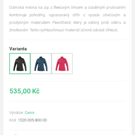
Dámská mikina na zip s fleecovým límcem a sladěným prošíváním
kombinuje pohodlný, vypasovaný střih s vysoce strečovým a
prodyšným materiálem FlexiShield, který je odolný proti oděru a
žmolkování. Tento rychleschnoucí materiál účinně odvádí vlhkost,
Varianta
535,00 Kč
Výrobce:
Canis
Kód:
1520-005-800-00