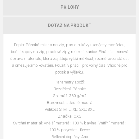
PŘÍLOHY
DOTAZ NA PRODUKT
Popis: Pánská mikina na zip, pas a rukávy ukončeny manžetou,
boční kapsy na zip, plastové zipy, reflexní tkanice. Finální silikonová
úprava materiálu, která zajišťuje vyšší měkkost, rozměrovou stálost
a omezuje žmolkovatění. Použití v práci i pro volný čas. Vhodné pro
potisk a výšivku.
Parametry zboží:
Rozdělení: Pánské
Gramáž: 360 g/m2
Barevnost: středně modrá
Velikost S; M; L; XL; 2XL; 3XL
Značka: CXS
Svrchní materiál: Vnější materiál: 100 % bavlna, Vnitřní materiál:
100 % polyester - fleece
Reflexní doplňky: Ano