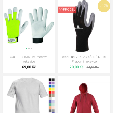
- 17%
VÝPRODEJ
CXS TECHNIK HV Pracovní
DeltaPlus VE712GR ŠEDÉ NITRIL
rukavice
Pracovní rukavice
69,00 Kč
20,00 Kč
24,00 Kč