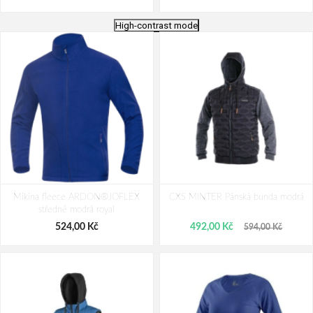
High-contrast mode
CXS HARRISON Pánská mikina
CXS HARRISON Pánská mikina
Mikina fleece ARDON®JOFLEX
šedo-černá
CXS MINTER Pánská bunda modrá
černo-šedá
středně modrá royal
591,00 Kč
591,00 Kč
524,00 Kč
492,00 Kč
594,00 Kč