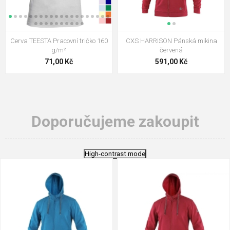
Cerva TEESTA Pracovní tričko 160
CXS HARRISON Pánská mikina
g/m²
červená
71,00 Kč
591,00 Kč
Doporučujeme zakoupit
High-contrast mode