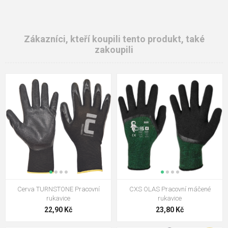
Zákazníci, kteří koupili tento produkt, také
zakoupili
Cerva TURNSTONE Pracovní
CXS OLAS Pracovní máčené
rukavice
rukavice
22,90 Kč
23,80 Kč