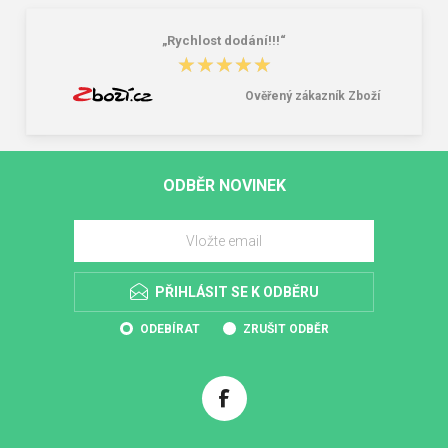
„Rychlost dodání!!!“
★★★★★
★★★★★
Ověřený zákazník Zboží
ODBĚR NOVINEK
PŘIHLÁSIT SE K ODBĚRU
ODEBÍRAT
ZRUŠIT ODBĚR