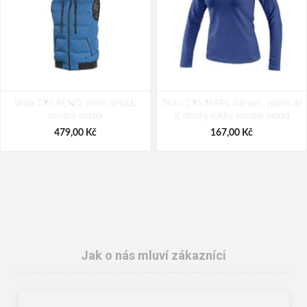
Vesta CXS RENO, zimní, dětská,
Tričko CXS MARY, dámské, výstřih do
středně modrá
V, dlouhý rukáv, středně modrá
479,00 Kč
167,00 Kč
Jak o nás mluví zákazníci