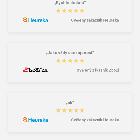
„Rychlé dodání“
ARDON TRENDY Polokošile středně
Cerva GOMTI Dámská fleecová
★★★★★
★★★★★
modrá
bunda modrá
129,00 Kč
358,00 Kč
248,00 Kč
Ověřený zákazník Heureka
„Jako vždy spokojenost“
★★★★★
★★★★★
Ověřený zákazník Zboží
„ok“
★★★★★
★★★★★
Ověřený zákazník Heureka