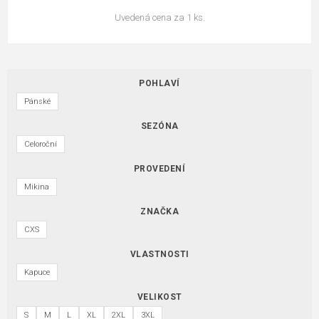
Uvedená cena za 1 ks.
POHLAVÍ
Pánské
SEZÓNA
Celoroční
PROVEDENÍ
Mikina
ZNAČKA
CXS
VLASTNOSTI
Kapuce
VELIKOST
S
M
L
XL
2XL
3XL