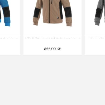
modro / černá
CXS TEXAS Pánská mikina béžovo / černá
CXS TEXAS P
655,00 Kč