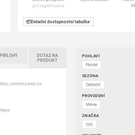
z
pro registrované
Detailní dostupnostní tabulka
PŘÍLOHY
DOTAZ NA
POHLAVÍ
PRODUKT
Pánské
SEZÓNA
etou, zesílené panely na
Celoroční
PROVEDENÍ
Mikina
fleece
ZNAČKA
CXS