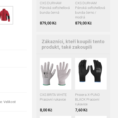
CXS DURHAM
CXS DURHAM
Pánská softshellová
Pánská softshellová
bunda černá
bunda černo /
modrá
879,00 Kč
879,00 Kč
Zákazníci, kteří koupili tento
produkt, také zakoupili
05
06
07
06
07
08
08
09
10
10
11
11
CXS BRITA WHITE
Procera X-PUNO
Pracovní rukavice
BLACK Pracovní
e: Velikost
rukavice
8,00 Kč
7,60 Kč