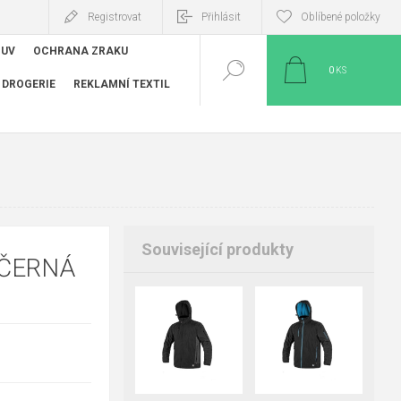
Registrovat
Přihlásit
Oblíbené položky
BUV
OCHRANA ZRAKU
0
KS
DROGERIE
REKLAMNÍ TEXTIL
Související produkty
 ČERNÁ
+2
+2
S
M
L
XL
S
M
L
XL
2XL
3XL
4XL
2XL
3XL
5XL