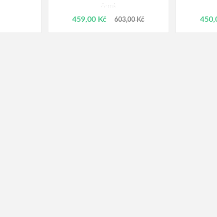
černá
459,00 Kč
450,
603,00 Kč