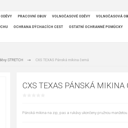
 ODĚVY
PRACOVNÍ OBUV
VOLNOČASOVÉ ODĚVY
VOLNOČASOVÁ O
UCHU
OCHRANA DÝCHACÍCH CEST
OSTATNÍ OCHRANNÉ POMŮCKY
oděvy STRETCH
CXS TEXAS Pánská mikina černá
CXS TEXAS PÁNSKÁ MIKINA
Pánská mikina na zip, pas a rukávy ukončeny pružnou manžetou.