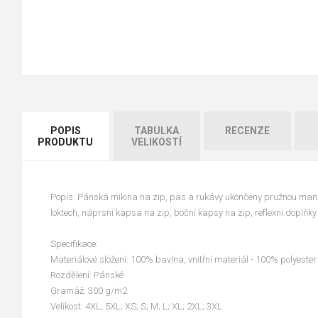
POPIS
TABULKA
RECENZE
PRODUKTU
VELIKOSTÍ
Popis: Pánská mikina na zip, pas a rukávy ukončeny pružnou manž
loktech, náprsní kapsa na zip, boční kapsy na zip, reflexní doplňky.
Specifikace:
Materiálové složení: 100% bavlna, vnitřní materiál - 100% polyester 
Rozdělení: Pánské
Gramáž: 300 g/m2
Velikost: 4XL; 5XL; XS; S; M; L; XL; 2XL; 3XL