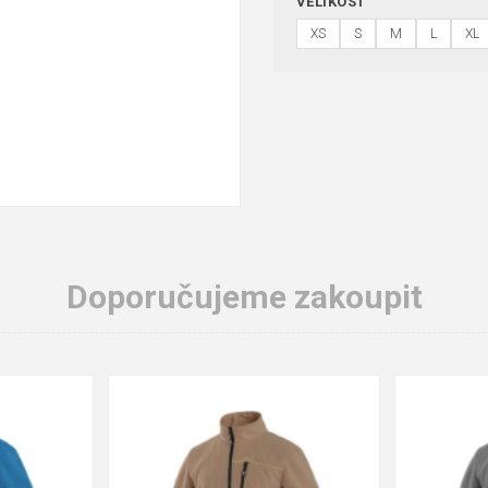
VELIKOST
XS
S
M
L
XL
Doporučujeme zakoupit