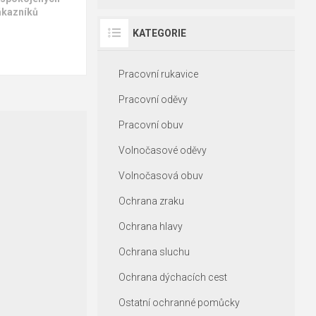
tm. modrá
ákazníků
lahvově zelená
KATEGORIE
zinková
černá
zelené jablko
Pracovní rukavice
Pracovní oděvy
Pracovní obuv
Volnočasové oděvy
Volnočasová obuv
Ochrana zraku
Ochrana hlavy
Ochrana sluchu
Ochrana dýchacích cest
Ostatní ochranné pomůcky