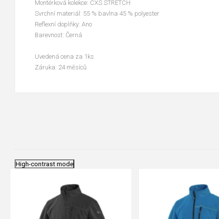
Montérková kolekce: CXS STRETCH
Svrchní materiál: 55 % bavlna 45 % polyester
Reflexní doplňky: Ano
Barevnost: Černá
Uvedená cena za 1ks
Záruka: 24 měsíců
High-contrast mode