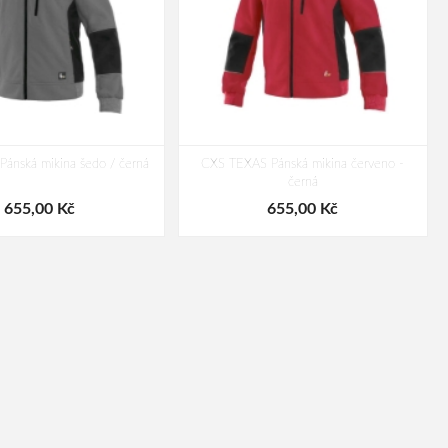
ánská mikina šedo / černá
CXS TEXAS Pánská mikina červeno -
černá
655,00 Kč
655,00 Kč