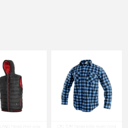
AND Pánská zimní vesta
CXS TOM Pánská košile modro-černá