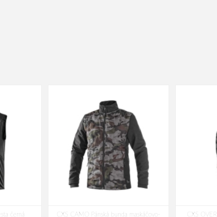
sta černá
CXS CAMO Pánská bunda maskáčovo-
CXS OVERL