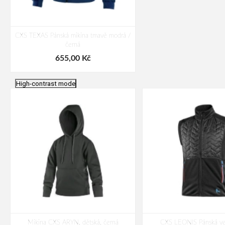
CXS TEXAS Pánská mikina tmavě modrá /
černá
655,00 Kč
High-contrast mode
Mikina CXS ARYN, dětská, černá
CXS LEONIS Pánská ve