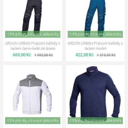
-15% pro registrované zákazníky
-15% pro registrované zákazníky
ARDON URBAN Pracovní kalhoty s
ARDON URBAN Pracovní kalhoty s
laclem černo-šedé zkrácené
laclem modré
669,00 Kč
422,00 Kč
1 062,00 Kč
1 216,00 Kč
-15% pro registrované zákazníky
-15% pro registrované zákazníky