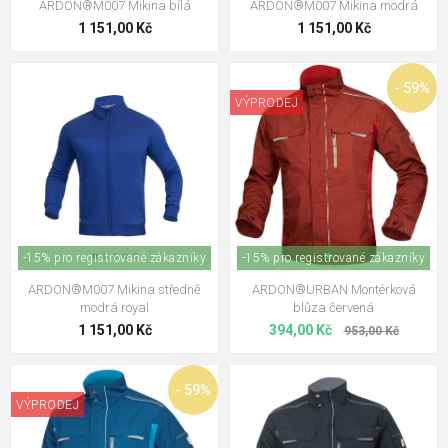
ARDON®M007 Mikina bílá
ARDON®M007 Mikina modrá
1 151,00 Kč
1 151,00 Kč
- 59%
VÝPRODEJ
-15% pro registrované zákazníky
-15% pro registrované zákazníky
ARDON®M007 Mikina středně
ARDON®URBAN Montérková
modrá royal
blůza červená
1 151,00 Kč
394,00 Kč
953,00 Kč
- 59%
VÝPRODEJ