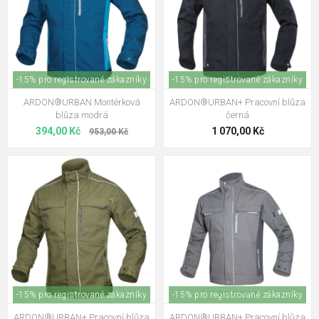
-15% pro registrované zákazníky
-15% pro registrované zákazníky
ARDON®URBAN Montérková
ARDON®URBAN+ Pracovní blůza
blůza modrá
černá
394,00 Kč
1 070,00 Kč
953,00 Kč
-15% pro registrované zákazníky
-15% pro registrované zákazníky
ARDON®URBAN+ Pracovní blůza
ARDON®URBAN+ Pracovní blůza