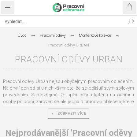
Úvod
Pracovní oděvy
Montérkové kolekce
Pracovní oděvy URBAN
PRACOVNÍ ODĚVY URBAN
Pracovní oděvy Urban nejsou obyčejným pracovním oblečením.
Na první pohled si u nich všimnete, že se odlišují svým stylovým
provedením. Samozřejmě, že splní přísná kritéria na ochranu
osoby při práci, zároveň se ale jedná o pracovní oblečení, které
můžete klidně nosit při různých volnočasových aktivitách. A
ZOBRAZIT VÍCE
právě to bylo cílem výrobce. Tohle jsou „hadry“, které vám
budou i při práci slušet.
Nejprodávanější 'Pracovní oděvy
Pracovní šortky, nebo třeba montérkové blůzy z kolekce