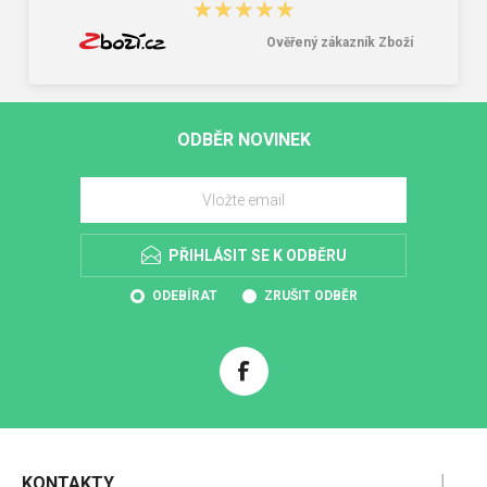
★★★★★
★★★★★
Ověřený zákazník Zboží
ODBĚR NOVINEK
PŘIHLÁSIT SE K ODBĚRU
ODEBÍRAT
ZRUŠIT ODBĚR
KONTAKTY