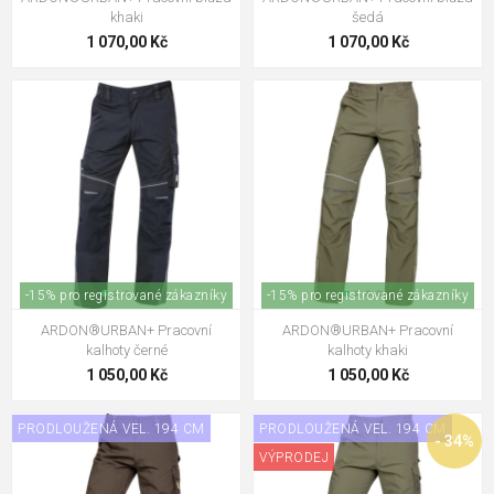
khaki
šedá
1 070,00 Kč
1 070,00 Kč
-15% pro registrované zákazníky
-15% pro registrované zákazníky
ARDON®URBAN+ Pracovní
ARDON®URBAN+ Pracovní
kalhoty černé
kalhoty khaki
1 050,00 Kč
1 050,00 Kč
PRODLOUŽENÁ VEL. 194 CM
PRODLOUŽENÁ VEL. 194 CM
- 34%
VÝPRODEJ