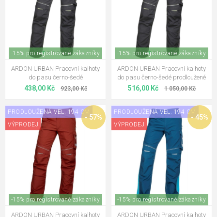
-15% pro registrované zákazníky
-15% pro registrované zákazníky
ARDON URBAN Pracovní kalhoty
ARDON URBAN Pracovní kalhoty
do pasu černo-šedé
do pasu černo-šedé prodloužené
438,00 Kč
516,00 Kč
923,00 Kč
1 050,00 Kč
PRODLOUŽENÁ VEL. 194 CM
PRODLOUŽENÁ VEL. 194 CM
- 57%
- 45%
VÝPRODEJ
VÝPRODEJ
-15% pro registrované zákazníky
-15% pro registrované zákazníky
ARDON URBAN Pracovní kalhoty
ARDON URBAN Pracovní kalhoty