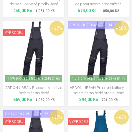
do pasu červené prodloužené
do pasu modré prodloužené
450,00 Kč
574,00 Kč
1 051,00 Kč
1 050,00 Kč
PRODLOUŽENÁ VEL. 194 CM
- 37%
- 50%
VÝPRODEJ
-15% pro registrované zákazníky
-15% pro registrované zákazníky
ARDON URBAN Pracovní kalhoty s
ARDON URBAN Pracovní kalhoty s
laclem černo-šedé
laclem černo-šedé prodloužené
669,00 Kč
394,00 Kč
1 062,00 Kč
791,00 Kč
ZKRÁCENÁ VEL. 170-176 CM
- 37%
- 65%
VÝPRODEJ
VÝPRODEJ