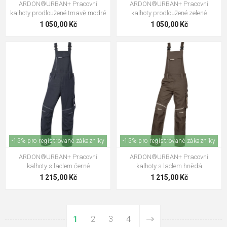
ARDON®URBAN+ Pracovní
ARDON®URBAN+ Pracovní
kalhoty prodloužené tmavě modré
kalhoty prodloužené zelené
1 050,00 Kč
1 050,00 Kč
-15% pro registrované zákazníky
-15% pro registrované zákazníky
ARDON®URBAN+ Pracovní
ARDON®URBAN+ Pracovní
kalhoty s laclem černé
kalhoty s laclem hnědá
1 215,00 Kč
1 215,00 Kč
1
2
3
4