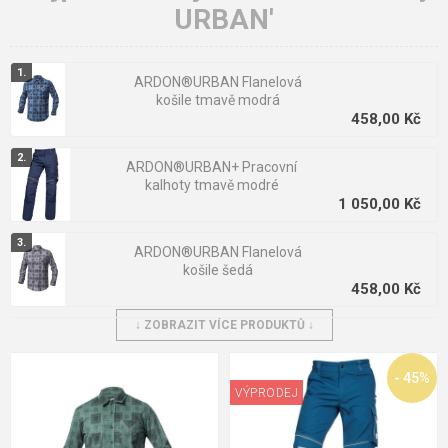
pracovních oděvů Urban mají originální vzhled a vyznačují se
URBAN'
vysokou kvalitou materiálů. Možná vám budou spíše připomínat
tolik oblíbené outdoor oblečení a není to náhoda. Pracovní
oděvy Urban totiž disponují podobnými vlastnostmi, co se týká
ARDON®URBAN Flanelová
funkčnosti. Ocení je hlavně lidé, co pracují nejčastěji venku a
košile tmavě modrá
v různých klimatických podmínkách.
458,00 Kč
ARDON®URBAN+ Pracovní
kalhoty tmavě modré
1 050,00 Kč
ARDON®URBAN Flanelová
košile šedá
458,00 Kč
↓ ZOBRAZIT VÍCE PRODUKTŮ ↓
ARDON URBAN Pracovní kalhoty
1 051,00 Kč
do pasu červené
394,00 Kč
- 45%
VÝPRODEJ
ARDON®URBAN Flanelová
košile zelená