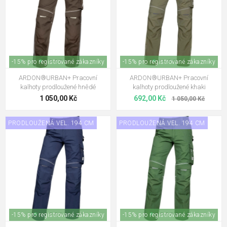
-15% pro registrované zákazníky
-15% pro registrované zákazníky
ARDON®URBAN+ Pracovní
ARDON®URBAN+ Pracovní
kalhoty prodloužené hnědé
kalhoty prodloužené khaki
1 050,00 Kč
692,00 Kč
1 050,00 Kč
PRODLOUŽENÁ VEL. 194 CM
PRODLOUŽENÁ VEL. 194 CM
-15% pro registrované zákazníky
-15% pro registrované zákazníky