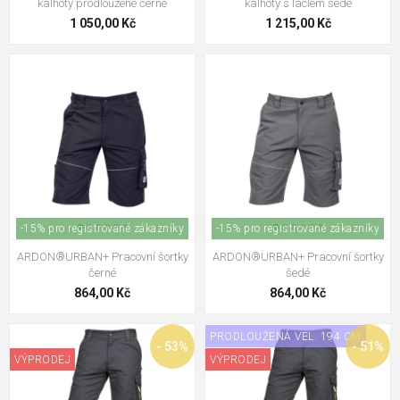
kalhoty prodloužené černé
kalhoty s laclem šedé
1 050,00 Kč
1 215,00 Kč
-15% pro registrované zákazníky
-15% pro registrované zákazníky
ARDON®URBAN+ Pracovní šortky
ARDON®URBAN+ Pracovní šortky
černé
šedé
864,00 Kč
864,00 Kč
PRODLOUŽENÁ VEL. 194 CM
- 53%
- 51%
VÝPRODEJ
VÝPRODEJ