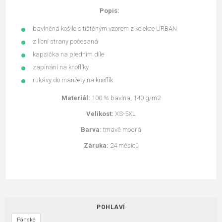
Popis:
bavlněná košile s tištěným vzorem z kolekce URBAN
z lícní strany počesaná
kapsička na předním díle
zapínání na knoflíky
rukávy do manžety na knoflík
Materiál:
100 % bavlna, 140 g/m2
Velikost:
XS-5XL
Barva:
tmavě modrá
Záruka:
24 měsíců
POHLAVÍ
Pánské