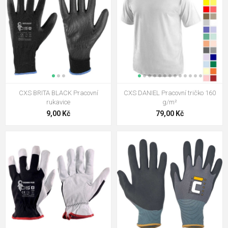
CXS BRITA BLACK Pracovní
CXS DANIEL Pracovní tričko 160
rukavice
g/m²
9,00 Kč
79,00 Kč