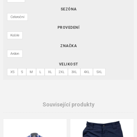
SEZÓNA
Celoroční
PROVEDENÍ
Košile
ZNAČKA
Ardon
VELIKOST
XS
S
M
L
XL
2XL
3XL
4XL
5XL
Související produkty