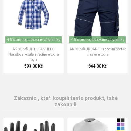
-15% pro registrované zákazníky
-15% pro registrované zákazníky
ARDON®OPTIFLANNELS
ARDON®URBAN+ Pracovní šortky
Flanelová košile středně modrá
tmavě modré
royal
593,00 Kč
864,00 Kč
Zákazníci, kteří koupili tento produkt, také
zakoupili