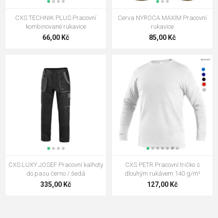
CXS TECHNIK PLUS Pracovní
Cerva NYROCA MAXIM Pracovní
kombinované rukavice
rukavice
66,00 Kč
85,00 Kč
CXS LUXY JOSEF Pracovní kalhoty
CXS PETR Pracovní tričko s
do pasu černo / šedá
dlouhým rukávem 140 g/m²
335,00 Kč
127,00 Kč