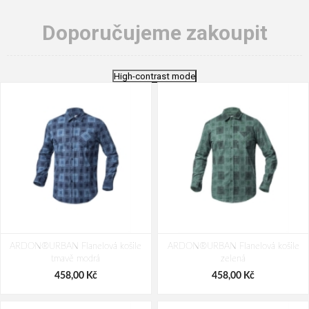
Doporučujeme zakoupit
High-contrast mode
ARDON®URBAN Flanelová košile
ARDON®URBAN Flanelová košile
tmavě modrá
zelená
458,00 Kč
458,00 Kč