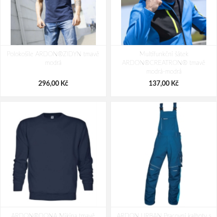
ARDON®URBAN Flanelová košile
ARDON®URBAN Montérková blůza
Polokošile ARDON®ZIDYN tmavě
hnědá
Multifunkční šátek
modrá
modrá
ARDON®CREATRON® tmavě
458,00 Kč
394,00 Kč
953,00 Kč
modrá-modrá
296,00 Kč
137,00 Kč
ARDON®DONA Mikina tmavě
ARDON URBAN Pracovní kalhoty s