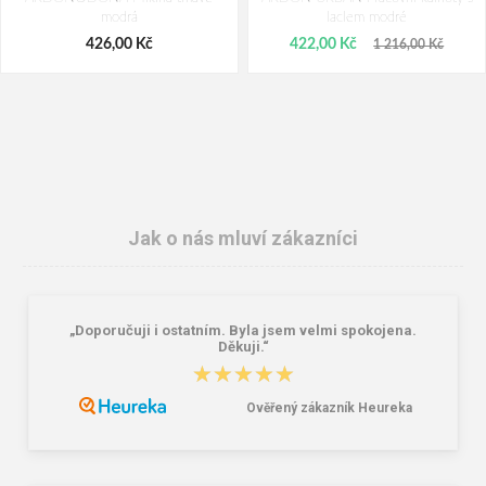
modrá
laclem modré
426,00 Kč
422,00 Kč
1 216,00 Kč
Jak o nás mluví zákazníci
„Doporučuji i ostatním. Byla jsem velmi spokojena.
ARDON®COOL TREND
ARDON®URBAN Montérková blůza
Děkuji.“
Montérková blůza tmavě modrá-
červená
★★★★★
★★★★★
světle modrá
399,00 Kč
394,00 Kč
Ověřený zákazník Heureka
553,00 Kč
953,00 Kč