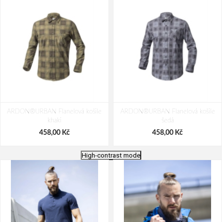
ARDON®URBAN Flanelová košile
ARDON®URBAN Flanelová košile
khaki
šedá
458,00 Kč
458,00 Kč
High-contrast mode