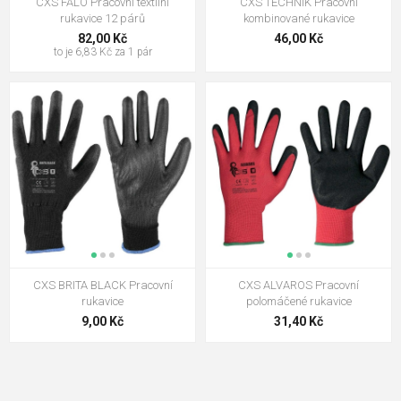
CXS FALO Pracovní textilní
CXS TECHNIK Pracovní
rukavice 12 párů
kombinované rukavice
82,00 Kč
46,00 Kč
to je 6,83 Kč za 1 pár
CXS BRITA BLACK Pracovní
CXS ALVAROS Pracovní
rukavice
polomáčené rukavice
9,00 Kč
31,40 Kč