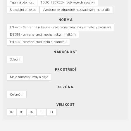
Tepelná odolnost
TOUCH SCREEN (dotykové obrazovky)
S prodejní etiketou
Vyrobeno ze zdravotně nezávadných materiálů
NORMA
EN 420 - Ochranné rukavice - Všeobecné požadavky a metody zkoušení
EN 388 - ochrana proti mechanickým rizikům
EN 407 - ochrana proti teplu a plamenu
NÁROČNOST
Střední
PROSTŘEDÍ
Malé množství vody a oleje
SEZÓNA
Celoroční
VELIKOST
07
08
09
10
11