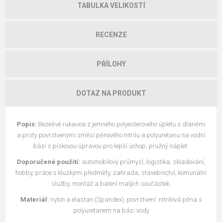
TABULKA VELIKOSTÍ
RECENZE
PŘÍLOHY
DOTAZ NA PRODUKT
Popis:
Bezešvé rukavice z jemného polyesterového úpletu s dlaněmi
a prsty povrstvenými směsí pěnového nitrilu a polyuretanu na vodní
bázi s pískovou úpravou pro lepší úchop, pružný náplet.
Doporučené použití:
automobilový průmysl, logistika, skladování,
hobby, práce s kluzkými předměty, zahrada, stavebnictví, komunální
služby, montáž a balení malých součástek.
Materiál:
nylon a elastan (Spandex), povrstvení: nitrilová pěna s
polyuretanem na bázi vody