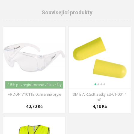
Související produkty
-15% pro registrované zákazníky
ARDON V1011E Ochranné brýle
3M E.A.R.Soft zátky ES-01-001 1
pár
40,70 Kč
4,10 Kč