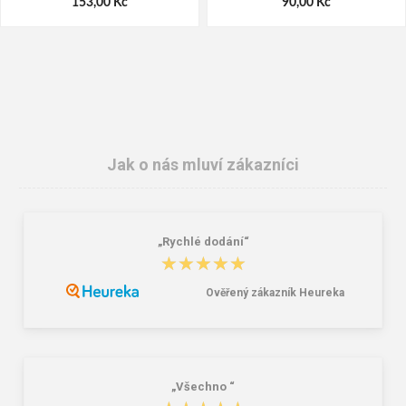
153,00 Kč
90,00 Kč
Jak o nás mluví zákazníci
„Rychlé dodání“
CXS TECHNIK Pracovní
CXS BONO Pracovní celokožené
★★★★★
★★★★★
kombinované rukavice
rukavice
46,00 Kč
48,30 Kč
Ověřený zákazník Heureka
„Všechno “