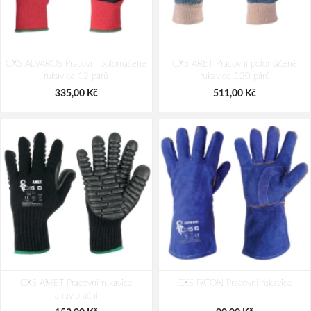
CXS CITA II Pracovní protipořezové
CXS CUT-DEFEND RESILEX, ESD
CXS ALVAROS Pracovní polomáčené
rukavice
CXS ARET Pracovní polomáčené
Pracovní rukavice
rukavice 12 párů
rukavice 120 párů
77,00 Kč
125,00 Kč
335,00 Kč
511,00 Kč
CXS AMET Pracovní rukavice
CXS PATON Pracovní rukavice
antivibrační