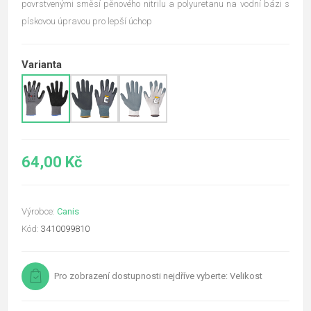
povrstvenými směsí pěnového nitrilu a polyuretanu na vodní bázi s
pískovou úpravou pro lepší úchop
Varianta
64,00 Kč
Výrobce:
Canis
Kód:
3410099810
Pro zobrazení dostupnosti nejdříve vyberte: Velikost