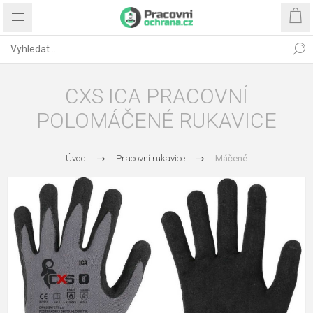
CXS ICA PRACOVNÍ
POLOMÁČENÉ RUKAVICE
Úvod
Pracovní rukavice
Máčené