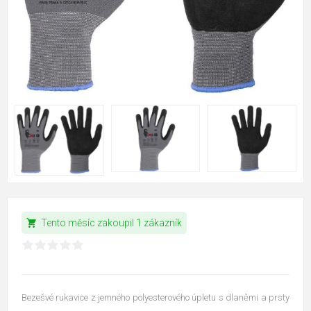
shopping_cart
Tento měsíc zakoupil 1 zákazník
Bezešvé rukavice z jemného polyesterového úpletu s dlaněmi a prsty