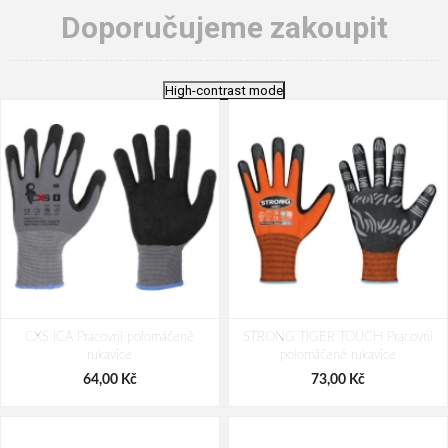
Doporučujeme zakoupit
High-contrast mode
CXS ICA Pracovní polomáčené
STRONG TIGER TOUCH Pracovní
rukavice
polomáčené rukavice
64,00 Kč
73,00 Kč