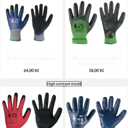
CXS RITA Pracovní protipořezové
CXS ROXY DOUBLE WINTER
rukavice
Pracovní rukavice zimní
64,00 Kč
58,00 Kč
High-contrast mode