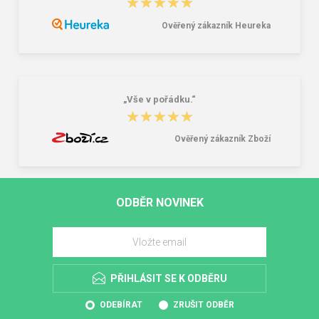
★★★★★
★★★★★
Ověřený zákazník Heureka
„Vše v pořádku.“
★★★★★
★★★★★
Ověřený zákazník Zboží
ODBĚR NOVINEK
PŘIHLÁSIT SE K ODBĚRU
ODEBÍRAT
ZRUŠIT ODBĚR