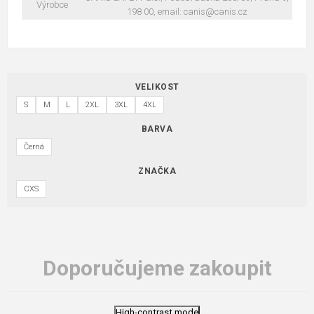
Výrobce
198 00, email: canis@canis.cz
VELIKOST
S
M
L
2XL
3XL
4XL
BARVA
Černá
ZNAČKA
CXS
Doporučujeme zakoupit
High-contrast mode