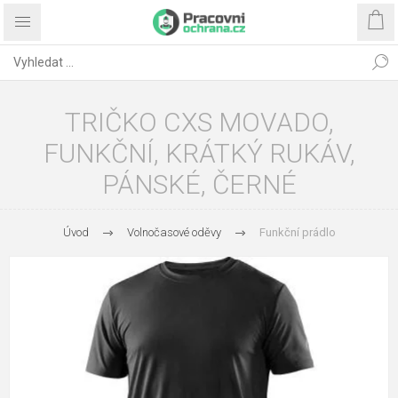
TRIČKO CXS MOVADO,
FUNKČNÍ, KRÁTKÝ RUKÁV,
PÁNSKÉ, ČERNÉ
Úvod
Volnočasové oděvy
Funkční prádlo