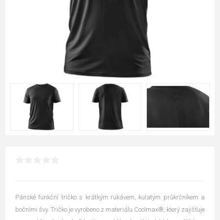
Pánské funkční tričko s krátkým rukávem, kulatým průkrčníkem a
bočními švy. Tričko je vyrobeno z materiálu Coolmax®, který zajišťuje