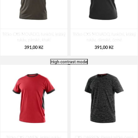
Tričko CXS MOVADO, funkční, krátký
Tričko CXS MOVADO, funkční, krátký
rukáv, pánské, khaki
rukáv, dámské, černé
391,00 Kč
391,00 Kč
High-contrast mode
Tričko CXS MOVADO, funkční, krátký
Tričko CXS MOVADO, funkční, krátký
Tričko CXS OWEN, krátký rukáv,
rukáv, pánské, tmavě šedé
CXS DARREN Pánské tričko černé
rukáv, pánské, tmavě modré