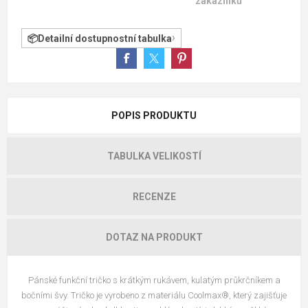
zákazníků
Detailní dostupnostní tabulka
POPIS PRODUKTU
TABULKA VELIKOSTÍ
RECENZE
DOTAZ NA PRODUKT
Pánské funkční tričko s krátkým rukávem, kulatým průkrčníkem a
bočními švy. Tričko je vyrobeno z materiálu Coolmax®, který zajišťuje