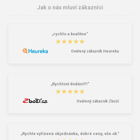
Jak o nás mluví zákazníci
„rychlo a kvalitne“
★★★★★
★★★★★
Ověřený zákazník Heureka
CXS ESD NOME Pánské tričko šedé
Tričko CXS REWARD, funkční,
dlouhý rukáv, dětské, černo-zelené
263,00 Kč
167,00 Kč
„Rychlost dodání!!!“
★★★★★
★★★★★
Ověřený zákazník Zboží
„Rychle vyřízená objednávka, dobré ceny, vše ok.“