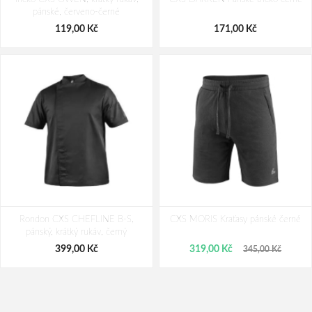
pánské, červeno-černé
391,00 Kč
391,00 Kč
119,00 Kč
171,00 Kč
Rondon CXS CHEFLINE B-S,
CXS MORIS Kraťasy pánské černé
pánský, krátký rukáv, černý
399,00 Kč
319,00 Kč
345,00 Kč