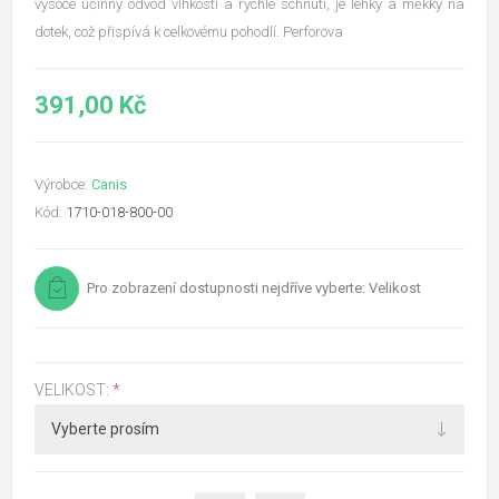
vysoce účinný odvod vlhkosti a rychlé schnutí, je lehký a měkký na
dotek, což přispívá k celkovému pohodlí. Perforova
391,00 Kč
Výrobce:
Canis
Kód:
1710-018-800-00
Pro zobrazení dostupnosti nejdříve vyberte: Velikost
VELIKOST:
*