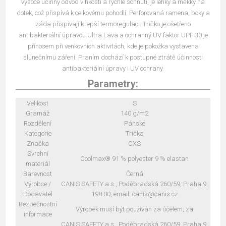
vysoce účinný odvod vlhkosti a rychlé schnutí, je lehký a měkký na
dotek, což přispívá k celkovému pohodlí. Perforovaná ramena, boky a
záda přispívají k lepší termoregulaci. Tričko je ošetřeno
antibakteriální úpravou Ultra Lava a ochranný UV faktor UPF 30 je
přínosem při venkovních aktivitách, kde je pokožka vystavena
slunečnímu záření. Praním dochází k postupné ztrátě účinnosti
antibakteriální úpravy i UV ochrany.
Parametry:
Velikost
S
Gramáž
140 g/m2
Rozdělení
Pánské
Kategorie
Trička
Značka
CXS
Svrchní
Coolmax® 91 % polyester 9 % elastan
materiál
Barevnost
Černá
Výrobce /
CANIS SAFETY a.s., Poděbradská 260/59, Praha 9,
Dodavatel
198 00, email: canis@canis.cz
Bezpečnostní
Výrobek musí být používán za účelem, za
informace
CANIS SAFETY a.s., Poděbradská 260/59, Praha 9,