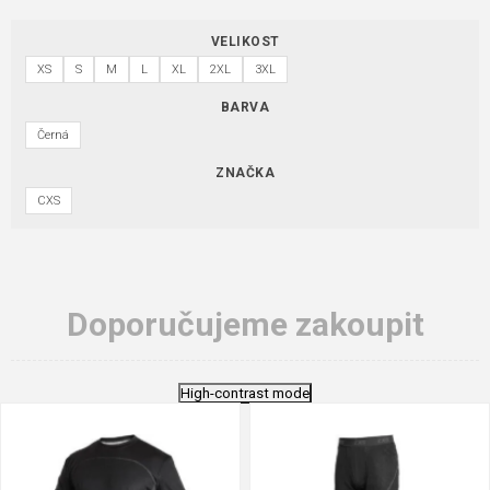
VELIKOST
XS
S
M
L
XL
2XL
3XL
BARVA
Černá
ZNAČKA
CXS
Doporučujeme zakoupit
High-contrast mode