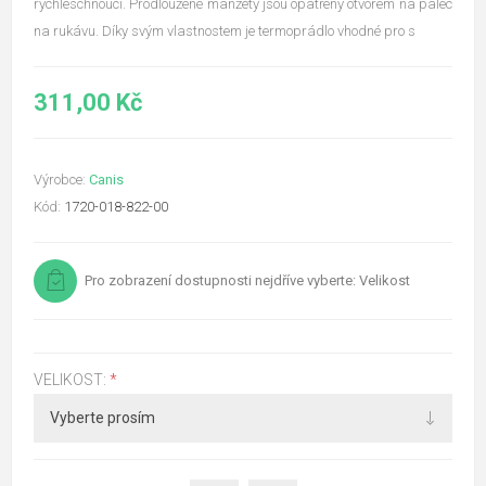
rychleschnoucí. Prodloužené manžety jsou opatřeny otvorem na palec
na rukávu. Díky svým vlastnostem je termoprádlo vhodné pro s
311,00 Kč
Výrobce:
Canis
Kód:
1720-018-822-00
Pro zobrazení dostupnosti nejdříve vyberte: Velikost
VELIKOST:
*