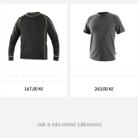
Tričko CXS REWARD, funkční,
CXS ESD NOME Pánské tričko šedé
dlouhý rukáv, dětské, černo-zelené
167,00 Kč
263,00 Kč
Jak o nás mluví zákazníci