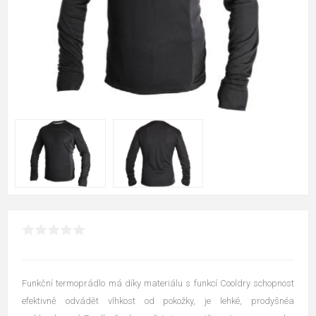
Funkční termoprádlo má díky materiálu s funkcí Cooldry schopnost
efektivně odvádět vlhkost od pokožky, je lehké, prodyšnéa