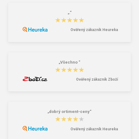
„.“
★★★★★
★★★★★
Ověřený zákazník Heureka
Tričko CXS SIMON, dlouhý rukáv,
CXS LUXY BRIGHT Pracovní kalhoty
tmavě modré
s laclem černo / šedé
191,00 Kč
372,00 Kč
559,00 Kč
„Všechno “
★★★★★
★★★★★
Ověřený zákazník Zboží
„dobrý ortiment-ceny“
★★★★★
★★★★★
Ověřený zákazník Heureka