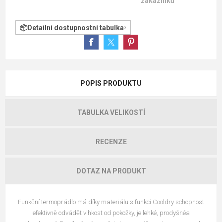
zákazníků
Detailní dostupnostní tabulka
POPIS PRODUKTU
TABULKA VELIKOSTÍ
RECENZE
DOTAZ NA PRODUKT
Funkční termoprádlo má díky materiálu s funkcí Cooldry schopnost
efektivně odvádět vlhkost od pokožky, je lehké, prodyšnéa