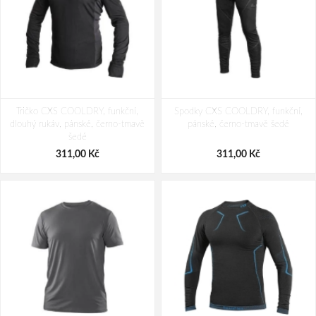
Tričko CXS COOLDRY, funkční,
Spodky CXS COOLDRY, funkční,
dlouhý rukáv, pánské, černo-tmavě
pánské, černo-tmavě šedé
šedé
311,00 Kč
311,00 Kč