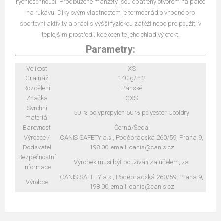
rychleschnoucí. Prodloužené manžety jsou opatřeny otvorem na palec
na rukávu. Díky svým vlastnostem je termoprádlo vhodné pro
sportovní aktivity a práci s vyšší fyzickou zátěží nebo pro použití v
teplejším prostředí, kde oceníte jeho chladivý efekt.
Parametry:
Velikost
XS
Gramáž
140 g/m2
Rozdělení
Pánské
Značka
CXS
Svrchní
50 % polypropylen 50 % polyester Cooldry
materiál
Barevnost
Černá/Šedá
Výrobce /
CANIS SAFETY a.s., Poděbradská 260/59, Praha 9,
Dodavatel
198 00, email: canis@canis.cz
Bezpečnostní
Výrobek musí být používán za účelem, za
informace
CANIS SAFETY a.s., Poděbradská 260/59, Praha 9,
Výrobce
198 00, email: canis@canis.cz