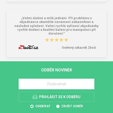
„Velmi slušné a milé jednání. Při problému v
objednávce okamžité oznámení zákazníkovi a
následné vyřešení. Velmi rychlé vyřízení objednávky
rychlé dodání a kvalitní balení pro manipulaci při
doručení.“
★★★★★
★★★★★
Ověřený zákazník Zboží
ODBĚR NOVINEK
PŘIHLÁSIT SE K ODBĚRU
ODEBÍRAT
ZRUŠIT ODBĚR