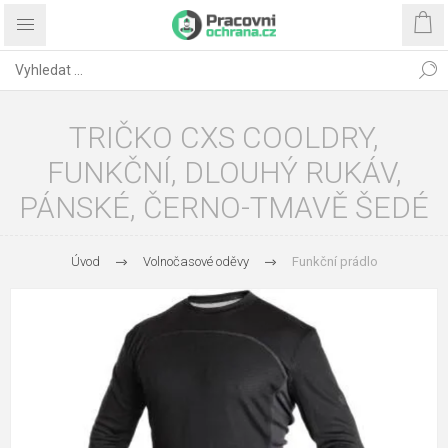
TRIČKO CXS COOLDRY,
FUNKČNÍ, DLOUHÝ RUKÁV,
PÁNSKÉ, ČERNO-TMAVĚ ŠEDÉ
Úvod
Volnočasové oděvy
Funkční prádlo