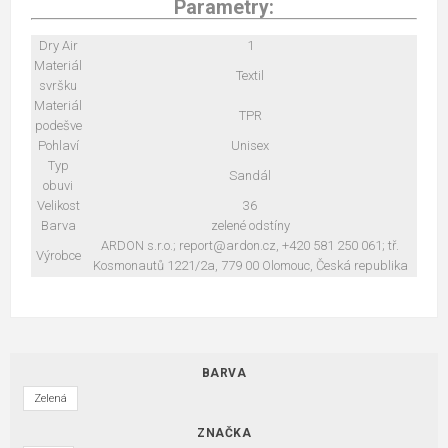
Parametry:
Dry Air
1
Materiál
Textil
svršku
Materiál
TPR
podešve
Pohlaví
Unisex
Typ
Sandál
obuvi
Velikost
36
Barva
zelené odstíny
ARDON s.r.o.; report@ardon.cz, +420 581 250 061; tř.
Výrobce
Kosmonautů 1221/2a, 779 00 Olomouc, Česká republika
BARVA
Zelená
ZNAČKA