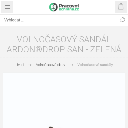
VOLNOČASOVÝ SANDÁL
ARDON®DROPISAN - ZELENÁ
Úvod
Volnočasová obuv
Volnočasové sandály