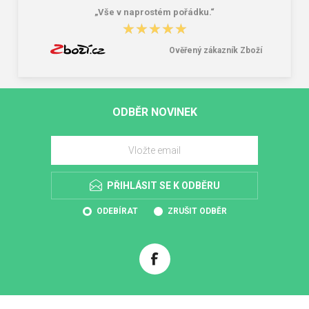
„Vše v naprostém pořádku.“
★★★★★
★★★★★
Ověřený zákazník Zboží
ODBĚR NOVINEK
PŘIHLÁSIT SE K ODBĚRU
ODEBÍRAT
ZRUŠIT ODBĚR