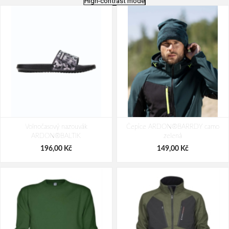
High-contrast mode
Volnočasový sandál
Volnočasový sandál
ARDON®DROPISAN - Hi-vis žlutá
Volnočasový nazouvák
Čepice ARDON®BARRDY camo
ARDON®SUNSET modrá
ARDON®BALTIK
zelená
990,00 Kč
1 049,00 Kč
196,00 Kč
149,00 Kč