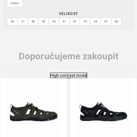
Ardon
VELIKOST
36
37
38
39
40
41
42
43
44
45
46
Doporučujeme zakoupit
High-contrast mode