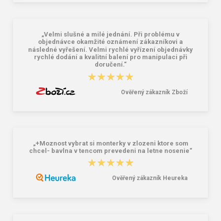
zelená
fleece zelená
157,00 Kč
524,00 Kč
„Velmi slušné a milé jednání. Při problému v
objednávce okamžité oznámení zákazníkovi a
následné vyřešení. Velmi rychlé vyřízení objednávky
rychlé dodání a kvalitní balení pro manipulaci při
doručení.“
★★★★★
★★★★★
Ověřený zákazník Zboží
„+Moznost vybrat si monterky v zlozeni ktore som
chcel- bavlna v tencom prevedeni na letne nosenie“
★★★★★
★★★★★
Ověřený zákazník Heureka