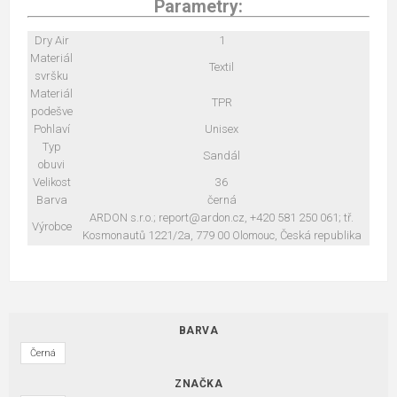
Parametry:
Dry Air
1
Materiál
Textil
svršku
Materiál
TPR
podešve
Pohlaví
Unisex
Typ
Sandál
obuvi
Velikost
36
Barva
černá
ARDON s.r.o.; report@ardon.cz, +420 581 250 061; tř.
Výrobce
Kosmonautů 1221/2a, 779 00 Olomouc, Česká republika
BARVA
Černá
ZNAČKA