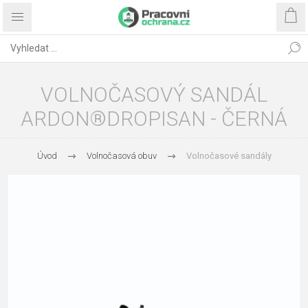
VOLNOČASOVÝ SANDÁL
ARDON®DROPISAN - ČERNÁ
Úvod
Volnočasová obuv
Volnočasové sandály