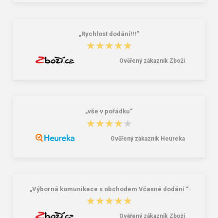
ARDON®BREEFFIDRY G25 - s
prodejní etiketou černá
426,00 Kč
276,00 Kč
„Rychlost dodání!!!“
★★★★★
★★★★★
Ověřený zákazník Zboží
„vše v pořádku“
★★★★★
★★★★★
Ověřený zákazník Heureka
„Výborná komunikace s obchodem Včasné dodání “
★★★★★
★★★★★
Ověřený zákazník Zboží