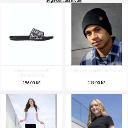
High-contrast mode
Volnočasový sandál
Volnočasový sandál
ARDON®DROPISAN - Hi-vis žlutá
Volnočasový nazouvák
Čepice ARDON®BARRDY černá
ARDON®SUNSET modrá
ARDON®BALTIK
990,00 Kč
1 049,00 Kč
196,00 Kč
119,00 Kč