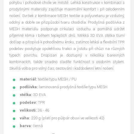
pohybu i pohodové chvíle ve městě. Lehká konstrukce v kombinaci s
prodyšnými materiály zajišťuje maximální komfort i při celodenním
nošení. Svršek z kombinace MESH textilie a polyuretanu je vzdušný,
odolný a dobře se přizpůsobí tvaru chodidla. Prodyšná podšívka z
MESH materiálu podporuje cirkulaci vzduchu a pomáhá udržet
příjemné klima i během teplejších dnů. Měkká 3D EVA stélka tlumí
došlap a přispívá k pohodlnému kroku, zatímco lehká a flexibilní TPR
podešev poskytuje spolehlivou trakci a jistotu při chůzi na různých
typech povrchu. Dropisan je dostupný v několika barevných
kombinacích, takže snadno sladíte funkčnost s osobním stylem.
Skvělá volba pro volný čas, cestování i každodenní letní nošení.
materiál:
textilie typu MESH / PU
podšívka:
laminovaná prodyšná textílie typu MESH
stélka:
3D EVA
podešev:
TPR
velikosti:
36 - 46
váha:
220 g (platí pro půlpár obuvi ve velikosti 42)
barva:
černá