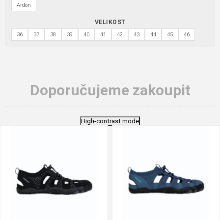
Ardon
VELIKOST
36
37
38
39
40
41
42
43
44
45
46
Doporučujeme zakoupit
High-contrast mode