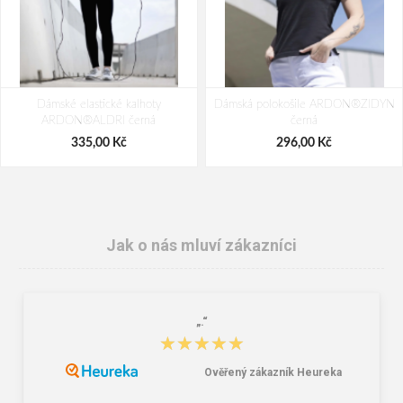
Dámské elastické kalhoty
Dámská polokošile ARDON®ZIDYN
ARDON®ALDRI černá
černá
335,00 Kč
296,00 Kč
Jak o nás mluví zákazníci
„.“
★★★★★
★★★★★
Ověřený zákazník Heureka
ARDON®DONA Mikina černá
Outdoor rukavice