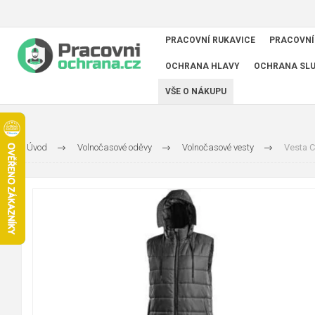
PRACOVNÍ RUKAVICE
PRACOVNÍ
OCHRANA HLAVY
OCHRANA SL
VŠE O NÁKUPU
Úvod
Volnočasové oděvy
Volnočasové vesty
Vesta C