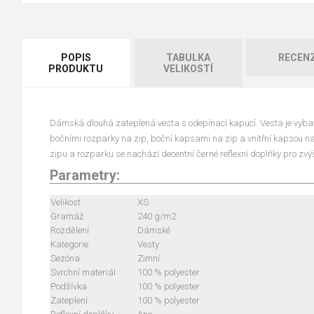
POPIS
TABULKA
RECEN
PRODUKTU
VELIKOSTÍ
Dámská dlouhá zateplená vesta s odepínací kapucí. Vesta je vyb
bočními rozparky na zip, boční kapsami na zip a vnitřní kapsou na
zipu a rozparku se nachází decentní černé reflexní doplňky pro zvýše
Parametry:
Velikost
XS
Gramáž
240 g/m2
Rozdělení
Dámské
Kategorie
Vesty
Sezóna
Zimní
Svrchní materiál
100 % polyester
Podšívka
100 % polyester
Zateplení
100 % polyester