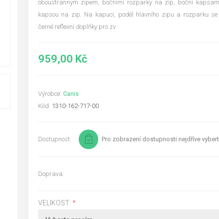
oboustranným zipem, bočními rozparky na zip, boční kapsami
kapsou na zip. Na kapuci, podél hlavního zipu a rozparku se
černé reflexní doplňky pro zv
959,00 Kč
Výrobce:
Canis
Kód:
1310-162-717-00
Dostupnost:
Pro zobrazení dostupnosti nejdříve vybert
Doprava:
VELIKOST:
*