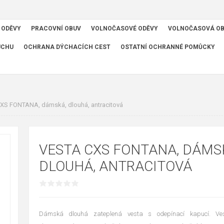
 ODĚVY
PRACOVNÍ OBUV
VOLNOČASOVÉ ODĚVY
VOLNOČASOVÁ O
UCHU
OCHRANA DÝCHACÍCH CEST
OSTATNÍ OCHRANNÉ POMŮCKY
XS FONTANA, dámská, dlouhá, antracitová
VESTA CXS FONTANA, DÁMS
DLOUHÁ, ANTRACITOVÁ
Dámská dlouhá zateplená vesta s odepínací kapucí. Ve