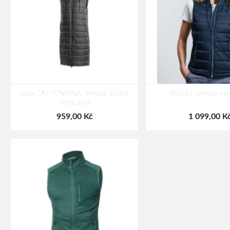
Vesta CXS FONTANA, dámská, dlouhá,
RESULT Dámská nano
antracitová
959,00 Kč
1 099,00 K