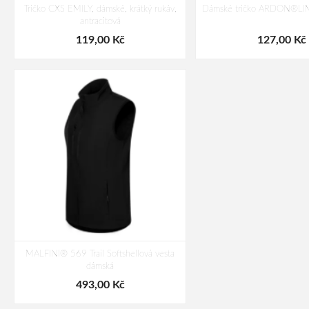
Tričko CXS EMILY, dámské, krátký rukáv,
Dámské tričko ARDON®LIMA
antracitová
119,00 Kč
127,00 Kč
MALFINI® 569 Trail Softshellová vesta
dámská
493,00 Kč