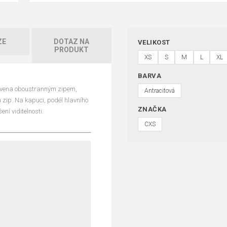
ZE
DOTAZ NA
VELIKOST
PRODUKT
XS
S
M
L
XL
BARVA
avena oboustranným zipem,
Antracitová
 zip. Na kapuci, podél hlavního
ZNAČKA
ní viditelnosti.
CXS