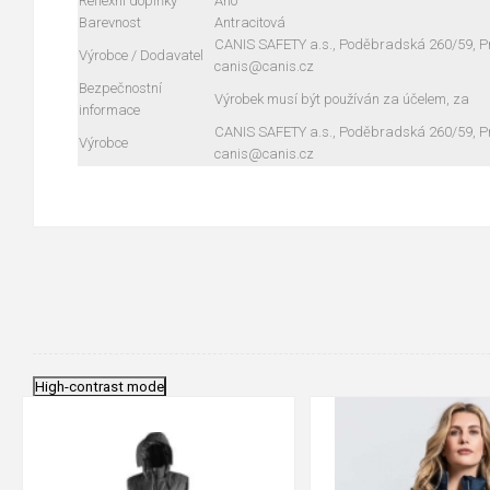
Reflexní doplňky
Ano
Barevnost
Antracitová
CANIS SAFETY a.s., Poděbradská 260/59, Pra
Výrobce / Dodavatel
canis@canis.cz
Bezpečnostní
Výrobek musí být používán za účelem, za
informace
CANIS SAFETY a.s., Poděbradská 260/59, Pra
Výrobce
canis@canis.cz
High-contrast mode