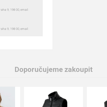
ha 9, 198 00, email:
ha 9, 198 00, email:
Doporučujeme zakoupit