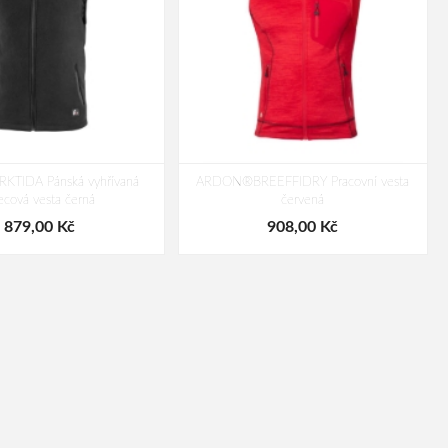
KTIDA Pánská vyhřívaná
ARDON®BREEFFIDRY Pracovní vesta
eecová vesta černá
červená
879,00 Kč
908,00 Kč