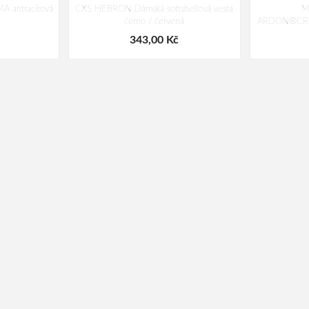
 antracitová
CXS HEBRON Dámská softshellová vesta
M
černo / červená
ARDON®CREA
343,00 Kč