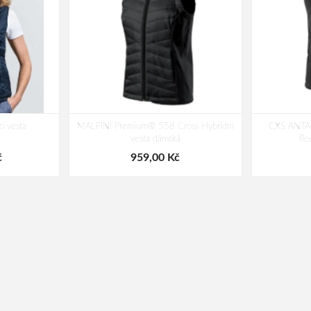
 vesta
MALFINI Premium® 558 Cross Hybridní
CXS ANTAR
vesta dámská
fl
č
959,00 Kč