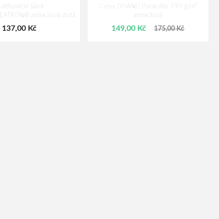
ultifunkční šátek
Cerva DHANU Polokošile 190 g/m²
TRON® antracitová-žlutá
antracitová
137,00 Kč
149,00 Kč
175,00 Kč