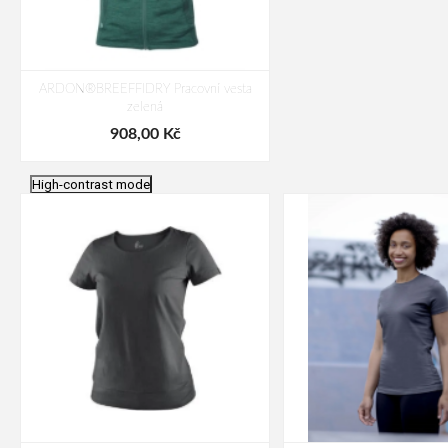
ARDON®BREEFFIDRY Pracovní vesta
zelená
908,00 Kč
High-contrast mode