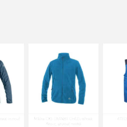
ská, ocelově
Mikina CXS GRANBY CHILD, dětská,
4TECH
fleece, azurově modrá