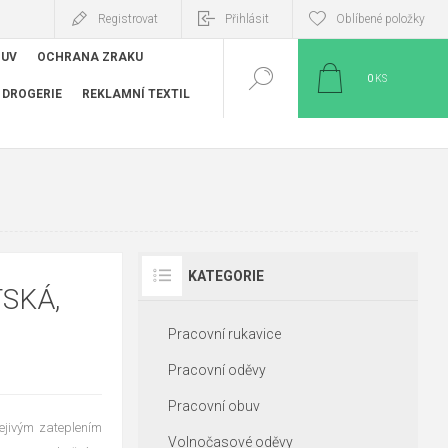
Registrovat
Přihlásit
Oblíbené položky
BUV
OCHRANA ZRAKU
0
KS
DROGERIE
REKLAMNÍ TEXTIL
KATEGORIE
TSKÁ,
Pracovní rukavice
Pracovní oděvy
Pracovní obuv
ejivým zateplením
Volnočasové oděvy