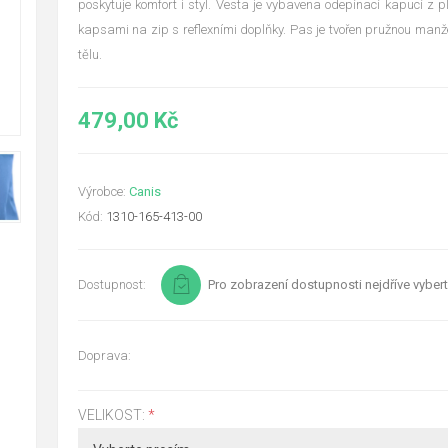
poskytuje komfort i styl. Vesta je vybavena odepínací kapucí z p
kapsami na zip s reflexními doplňky. Pas je tvořen pružnou manžet
tělu.
479,00 Kč
Výrobce:
Canis
Kód:
1310-165-413-00
Dostupnost:
Pro zobrazení dostupnosti nejdříve vybert
Doprava:
VELIKOST:
*