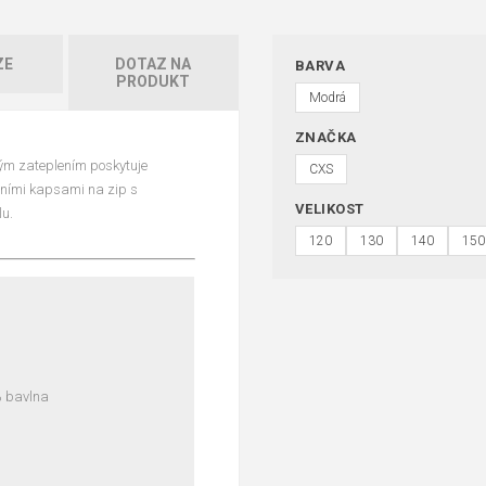
ZE
DOTAZ NA
BARVA
PRODUKT
Modrá
ZNAČKA
ým zateplením poskytuje
CXS
očními kapsami na zip s
VELIKOST
lu.
120
130
140
150
% bavlna