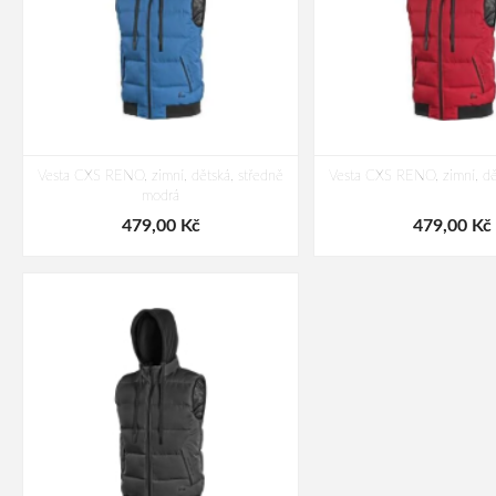
Vesta CXS RENO, zimní, dětská, středně
Vesta CXS RENO, zimní, dě
modrá
479,00 Kč
479,00 Kč