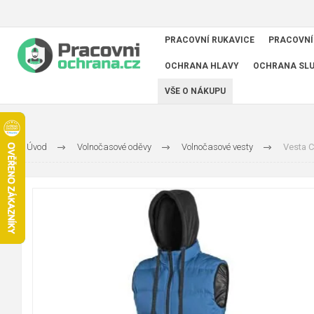
PRACOVNÍ RUKAVICE
PRACOVNÍ
OCHRANA HLAVY
OCHRANA SL
VŠE O NÁKUPU
Úvod
Volnočasové oděvy
Volnočasové vesty
Vesta C