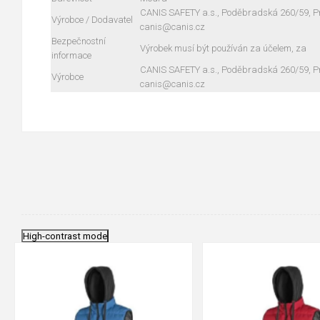
CANIS SAFETY a.s., Poděbradská 260/59, Pra
Výrobce / Dodavatel
canis@canis.cz
Bezpečnostní
Výrobek musí být používán za účelem, za
informace
CANIS SAFETY a.s., Poděbradská 260/59, Pra
Výrobce
canis@canis.cz
High-contrast mode