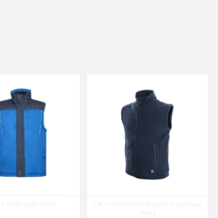
 Zimní vesta modrá
CXS UTAH Pánská fleecová vesta tmavě
modrá