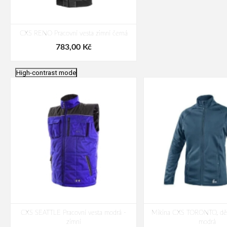
CXS RENO Pracovní vesta zimní černá
783,00 Kč
High-contrast mode
CXS SEATTLE Pracovní vesta modrá -
Mikina CXS TORONTO, dět
zimní
modrá