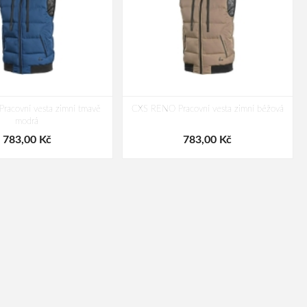
acovní vesta zimní tmavě
CXS RENO Pracovní vesta zimní béžová
modrá
783,00 Kč
783,00 Kč