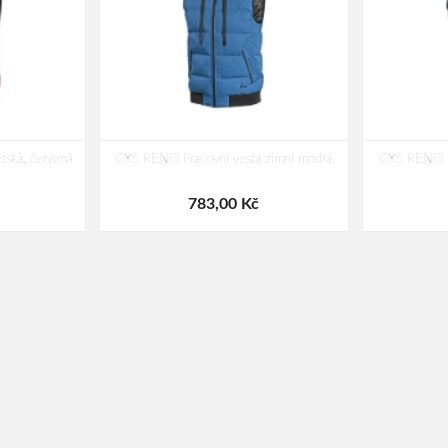
tská, červená
CXS RENO Pracovní vesta zimní modrá
CXS RENO Pr
783,00 Kč