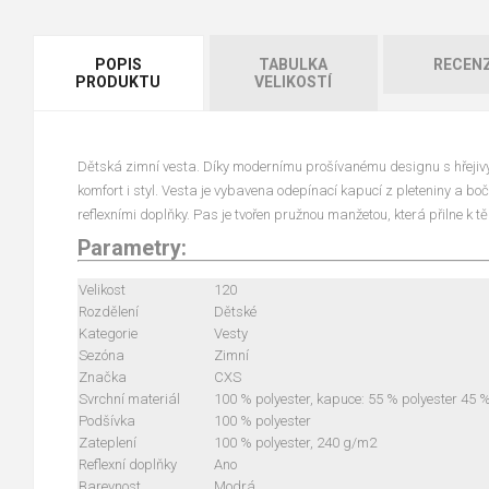
POPIS
TABULKA
RECEN
PRODUKTU
VELIKOSTÍ
Dětská zimní vesta. Díky modernímu prošívanému designu s hřejiv
komfort i styl. Vesta je vybavena odepínací kapucí z pleteniny a b
reflexními doplňky. Pas je tvořen pružnou manžetou, která přilne k tě
Parametry:
Velikost
120
Rozdělení
Dětské
Kategorie
Vesty
Sezóna
Zimní
Značka
CXS
Svrchní materiál
100 % polyester, kapuce: 55 % polyester 45 
Podšívka
100 % polyester
Zateplení
100 % polyester, 240 g/m2
Reflexní doplňky
Ano
Barevnost
Modrá