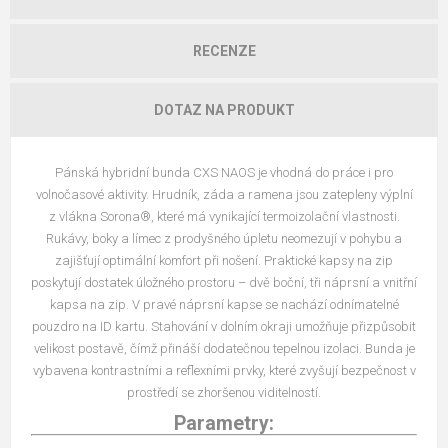
RECENZE
DOTAZ NA PRODUKT
Pánská hybridní bunda CXS NAOS je vhodná do práce i pro
volnočasové aktivity. Hrudník, záda a ramena jsou zatepleny výplní
z vlákna Sorona®, které má vynikající termoizolační vlastnosti.
Rukávy, boky a límec z prodyšného úpletu neomezují v pohybu a
zajišťují optimální komfort při nošení. Praktické kapsy na zip
poskytují dostatek úložného prostoru – dvě boční, tři náprsní a vnitřní
kapsa na zip. V pravé náprsní kapse se nachází odnímatelné
pouzdro na ID kartu. Stahování v dolním okraji umožňuje přizpůsobit
velikost postavě, čímž přináší dodatečnou tepelnou izolaci. Bunda je
vybavena kontrastními a reflexními prvky, které zvyšují bezpečnost v
prostředí se zhoršenou viditelností.
Parametry: