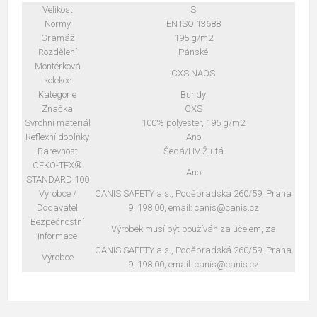
Velikost
S
Normy
EN ISO 13688
Gramáž
195 g/m2
Rozdělení
Pánské
Montérková
CXS NAOS
kolekce
Kategorie
Bundy
Značka
CXS
Svrchní materiál
100% polyester, 195 g/m2
Reflexní doplňky
Ano
Barevnost
Šedá/HV Žlutá
OEKO-TEX®
Ano
STANDARD 100
Výrobce /
CANIS SAFETY a.s., Poděbradská 260/59, Praha
Dodavatel
9, 198 00, email: canis@canis.cz
Bezpečnostní
Výrobek musí být používán za účelem, za
informace
CANIS SAFETY a.s., Poděbradská 260/59, Praha
Výrobce
9, 198 00, email: canis@canis.cz