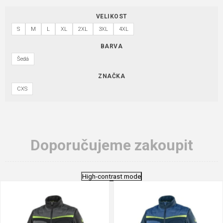
VELIKOST
S
M
L
XL
2XL
3XL
4XL
BARVA
Šedá
ZNAČKA
CXS
Doporučujeme zakoupit
High-contrast mode