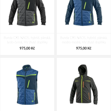
Bunda CXS NAOS, hybrid, pánská,
Bunda CXS NAOS, hybrid, pánská,
šedo-černá, HV žluté doplňky
modro-modrá, HV žluté doplňky
975,00 Kč
975,00 Kč