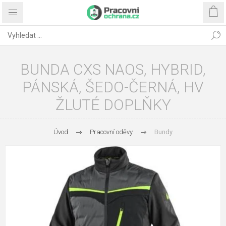
BUNDA CXS NAOS, HYBRID,
PÁNSKÁ, ŠEDO-ČERNÁ, HV
ŽLUTÉ DOPLŇKY
Úvod
Pracovní oděvy
Bundy