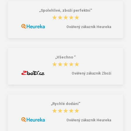
„Spolehlivé, zboží perfektní“
★★★★★
★★★★★
Ověřený zákazník Heureka
Cerva BHADRA Pánská fleecová
CRV TENREC Fleecová bunda
bunda černá
zelená
452,00 Kč
250,00 Kč
599,00 Kč
„Všechno “
★★★★★
★★★★★
Ověřený zákazník Zboží
„Rychlé dodání“
★★★★★
★★★★★
Ověřený zákazník Heureka