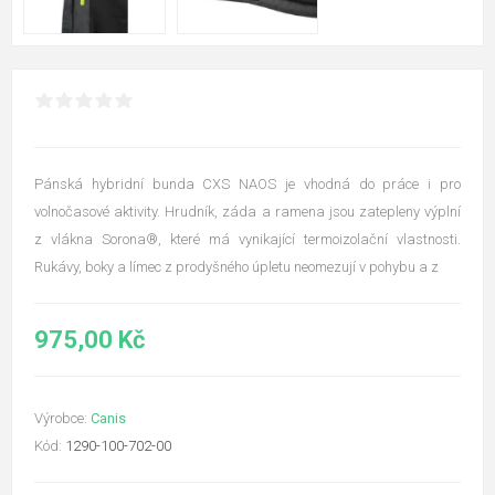
Pánská hybridní bunda CXS NAOS je vhodná do práce i pro
volnočasové aktivity. Hrudník, záda a ramena jsou zatepleny výplní
z vlákna Sorona®, které má vynikající termoizolační vlastnosti.
Rukávy, boky a límec z prodyšného úpletu neomezují v pohybu a z
975,00 Kč
Výrobce:
Canis
Kód:
1290-100-702-00