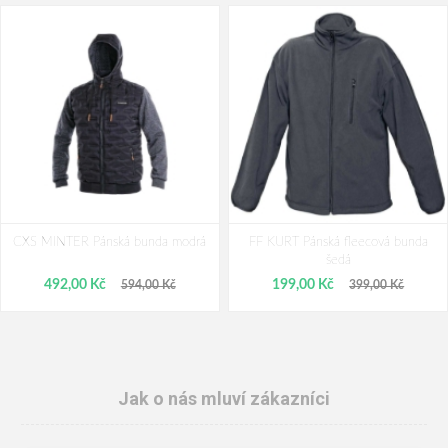
CXS MINTER Pánská bunda modrá
FF KURT Pánská fleecová bunda
šedá
492,00 Kč
199,00 Kč
594,00 Kč
399,00 Kč
Jak o nás mluví zákazníci