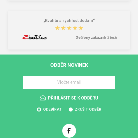
„Kvalitu a rychlost dodání“
★★★★★
★★★★★
Ověřený zákazník Zboží
ODBĚR NOVINEK
PŘIHLÁSIT SE K ODBĚRU
ODEBÍRAT
ZRUŠIT ODBĚR