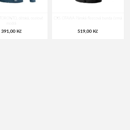
TORONTO, dětská, ocelově
CXS OTAWA Pánská fleecová bunda černá
modrá
391,00 Kč
519,00 Kč