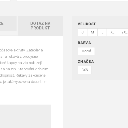
ZE
DOTAZ NA
VELIKOST
PRODUKT
S
M
L
XL
2XL
BARVA
časové aktivity. Zateplená
Modrá
strana rukávů z prodyšné
ZNAČKA
tické kapsy na zip nabízejí
psa na zip. Stahování v dolním
CXS
 schopnost. Rukávy zakončené
a je také vybavena decentními