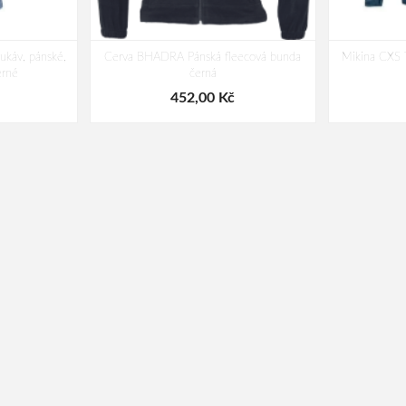
ukáv, pánské,
Cerva BHADRA Pánská fleecová bunda
Mikina CXS 
erné
černá
452,00 Kč