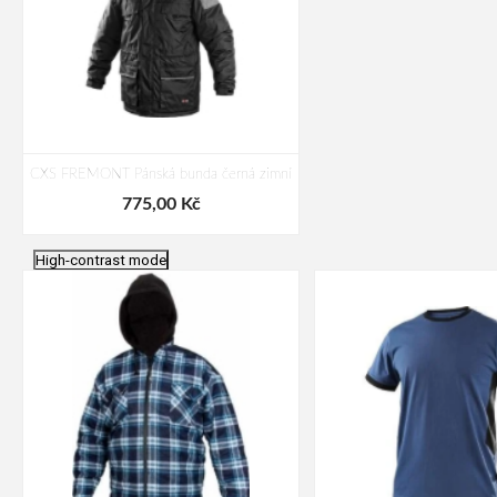
CXS FREMONT Pánská bunda černá zimní
775,00 Kč
High-contrast mode