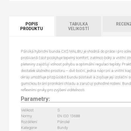
POPIS
TABULKA
RECEN
PRODUKTU
VELIKOSTÍ
Pánská hybridní bunda CXS MALIBU je vhodná do práce i pro volno
prošívaná část poskytuje tepelný komfort, zatímco boky a vnitřní 
pleteniny zajišťují volnost pohybu a optimální regulaci teploty. Prak
dostatek úložného prostoru – dvě boční, jedna náprsní a vnitřní ka
okraji umožňuje přizpůsobit bundu postavě a zvyšuje její izolační
gumičkou brání pronikání chladu a zaručují pohodlné nošení. Bund
reflexními prvky pro zvýšení viditelnosti.
Parametry:
Velikost
S
Normy
EN ISO 13688
Rozdělení
Pánské
Kategorie
Bundy