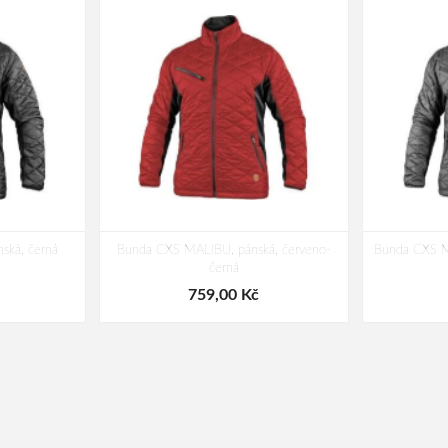
ská, černá
Bunda CXS MALIBU, pánská, červeno-
Bunda CXS M
černá
759,00 Kč