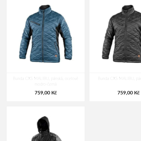
Bunda CXS MALIBU, pánská, ocelově
Bunda CXS MALIBU, pán
modro-černá
759,00 Kč
759,00 Kč