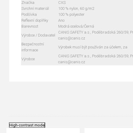
Značka
CXS
Svrchní materiál
100 % nylon, 60 g/m2
Podšívka
100 % polyester
Reflexní doplňky
Ano
Barevnost
Modrá ocelová/Černá
CANIS SAFETY a.s., Poděbradská 260/59, Pra
Výrobce / Dodavatel
canis@canis.cz
Bezpečnostní
Výrobek musí být používán za účelem, za
informace
CANIS SAFETY a.s., Poděbradská 260/59, Pra
Výrobce
canis@canis.cz
High-contrast mode