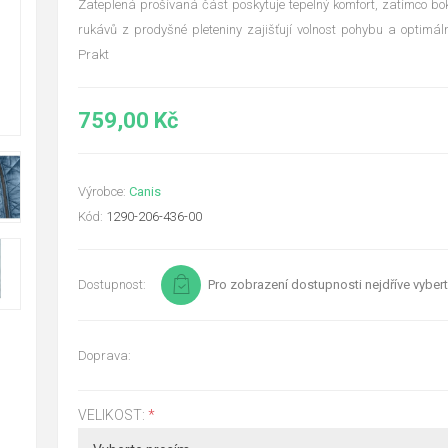
Zateplená prošívaná část poskytuje tepelný komfort, zatímco bok
rukávů z prodyšné pleteniny zajišťují volnost pohybu a optimální
Prakt
759,00 Kč
Výrobce:
Canis
Kód:
1290-206-436-00
Dostupnost:
Pro zobrazení dostupnosti nejdříve vybert
Doprava:
VELIKOST:
*