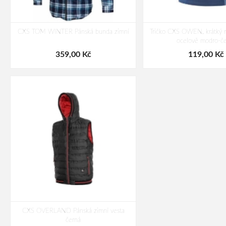
CXS TOM WINTER Pánská bunda zimní
Tričko CXS OWEN, krátký r
ocelově modro-č
359,00 Kč
119,00 Kč
CXS OVERLAND Pánská zimní vesta
černá