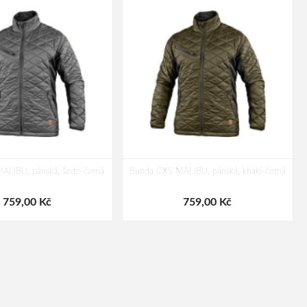
ALIBU, pánská, šedo-černá
Bunda CXS MALIBU, pánská, khaki-černá
759,00 Kč
759,00 Kč