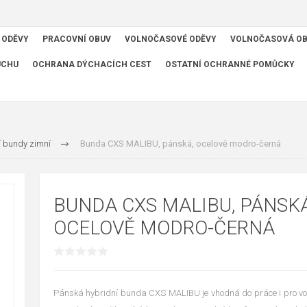
 ODĚVY
PRACOVNÍ OBUV
VOLNOČASOVÉ ODĚVY
VOLNOČASOVÁ O
UCHU
OCHRANA DÝCHACÍCH CEST
OSTATNÍ OCHRANNÉ POMŮCKY
í bundy zimní
Bunda CXS MALIBU, pánská, ocelově modro-černá
BUNDA CXS MALIBU, PÁNSKÁ
OCELOVĚ MODRO-ČERNÁ
Pánská hybridní bunda CXS MALIBU je vhodná do práce i pro vol