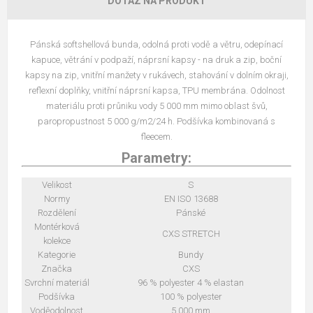
DOTAZ NA PRODUKT
Pánská softshellová bunda, odolná proti vodě a větru, odepínací
kapuce, větrání v podpaží, náprsní kapsy - na druk a zip, boční
kapsy na zip, vnitřní manžety v rukávech, stahování v dolním okraji,
reflexní doplňky, vnitřní náprsní kapsa, TPU membrána. Odolnost
materiálu proti průniku vody 5 000 mm mimo oblast švů,
paropropustnost 5 000 g/m2/24 h. Podšívka kombinovaná s
fleecem.
Parametry:
Velikost
S
Normy
EN ISO 13688
Rozdělení
Pánské
Montérková
CXS STRETCH
kolekce
Kategorie
Bundy
Značka
CXS
Svrchní materiál
96 % polyester 4 % elastan
Podšívka
100 % polyester
Voděodolnost
5 000 mm