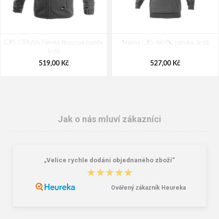
CXS OTAWA Pánská fleecová bunda
Mikina CXS ARYN, pánská, šedá
šedá
519,00 Kč
527,00 Kč
Jak o nás mluví zákazníci
„Velice rychle dodání objednaného zboží“
★★★★★
★★★★★
Ověřený zákazník Heureka
Cerva LEON HV Pánská polokošile
CXS LUXY EDA Montérková blůza
žlutá / šedá
černo / šedá
276,00 Kč
447,00 Kč