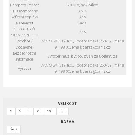
Paropropustnost
5 000 g/m2/24hod
TPU membrána
ANO
Reflexní doplňky
Ano
Barevnost
Šedá
OEKO-TEX®
Ano
STANDARD 100
Výrobce /
CANIS SAFETY a.s., Poděbradská 260/59, Praha
Dodavatel
9, 198 00, email: canis@canis.cz
Bezpečnostní
Výrobek musí být používán za účelem, za
informace
CANIS SAFETY a.s., Poděbradská 260/59, Praha
Výrobce
9, 198 00, email: canis@canis.cz
VELIKOST
S
M
L
XL
2XL
3XL
BARVA
Šedá