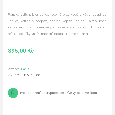
Pánská softshellová bunda, odolná proti vodě a větru, odepínací
kapuce, větrání v podpaží, náprsní kapsy - na druk a zip, boční
kapsy na zip, vnitřní manžety v rukávech, stahování v dolním okraji,
reflexní doplňky, vnitřní náprsní kapsa, TPU membrána
895,00 Kč
Výrobce:
Canis
Kód:
1230-116-700-00
Pro zobrazení dostupnosti nejdříve vyberte: Velikost