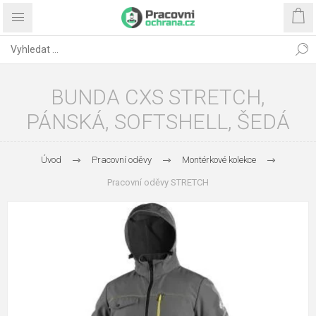
BUNDA CXS STRETCH,
PÁNSKÁ, SOFTSHELL, ŠEDÁ
Úvod
Pracovní oděvy
Montérkové kolekce
Pracovní oděvy STRETCH