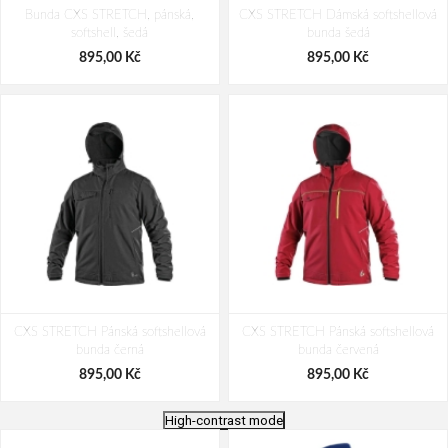
Bunda CXS STRETCH, pánská,
CXS STRETCH Dámská softshellová
softshell, šedá
bunda šedá
895,00 Kč
895,00 Kč
CXS STRETCH Pánská softshellová
CXS STRETCH Pánská softshellová
bunda černá
bunda červená
895,00 Kč
895,00 Kč
High-contrast mode