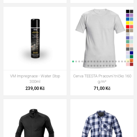
VM Impregnace - Water Stop
Cerva TEESTA Pracovní tričko 160
300ml
g/m²
239,00 Kč
71,00 Kč