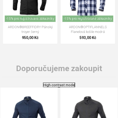
-15% pro registrované zákazníky
-15% pro registrované zákazníky
ARDON®BREEFFIDRY Pánský
ARDON®OPTIFLANNELS
troyer černý
Flanelová košile modrá
950,00 Kč
593,00 Kč
Doporučujeme zakoupit
High-contrast mode