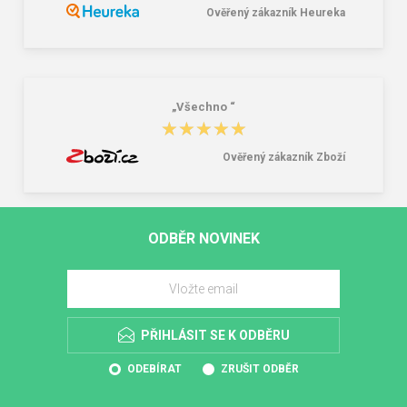
Ověřený zákazník Heureka
„Všechno “
★★★★★
★★★★★
Ověřený zákazník Zboží
ODBĚR NOVINEK
PŘIHLÁSIT SE K ODBĚRU
ODEBÍRAT
ZRUŠIT ODBĚR