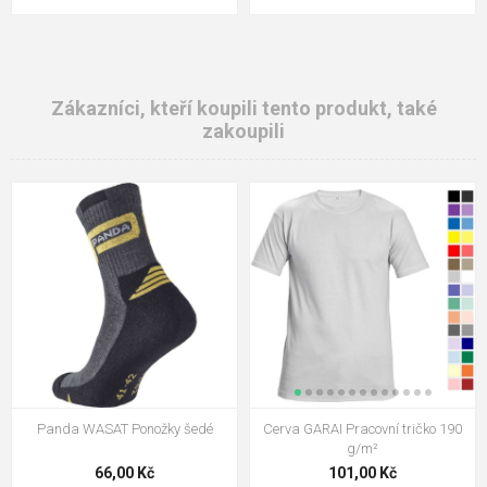
Zákazníci, kteří koupili tento produkt, také
zakoupili
Panda WASAT Ponožky šedé
Cerva GARAI Pracovní tričko 190
g/m²
66,00 Kč
101,00 Kč