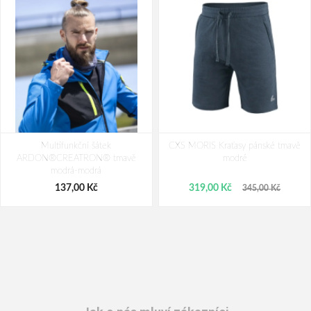
Multifunkční šátek
CXS MORIS Kraťasy pánské tmavě
ARDON®CREATRON® tmavě
modré
modrá-modrá
137,00 Kč
319,00 Kč
345,00 Kč