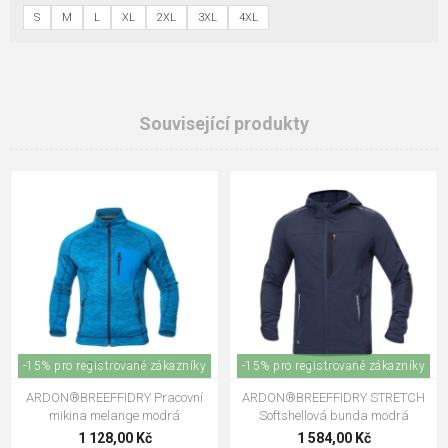
S
M
L
XL
2XL
3XL
4XL
Související produkty
-15% pro registrované zákazníky
-15% pro registrované zákazníky
ARDON®BREEFFIDRY Pracovní
ARDON®BREEFFIDRY STRETCH
mikina melange modrá
Softshellová bunda modrá
1 128,00 Kč
1 584,00 Kč