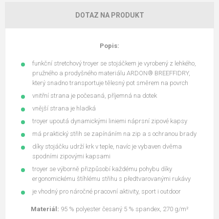
DOTAZ NA PRODUKT
Popis:
funkční stretchový troyer se stojáčkem je vyrobený z lehkého,
pružného a prodyšného materiálu ARDON® BREEFFIDRY,
který snadno transportuje tělesný pot směrem na povrch
vnitřní strana je počesaná, příjemná na dotek
vnější strana je hladká
troyer upoutá dynamickými liniemi náprsní zipové kapsy
má praktický střih se zapínáním na zip a s ochranou brady
díky stojáčku udrží krk v teple, navíc je vybaven dvěma
spodními zipovými kapsami
troyer se výborně přizpůsobí každému pohybu díky
ergonomickému štíhlému střihu s předtvarovanými rukávy
je vhodný pro náročné pracovní aktivity, sport i outdoor
Materiál:
95 % polyester česaný 5 % spandex, 270 g/m²