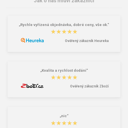
Jak o nás mluví zákazníci
„Rychle vyřízená objednávka, dobré ceny, vše ok.“
ARDON®ULTRITE®GO! Pánské
Dětské tričko ARDON®TRENDY
★★★★★
★★★★★
tričko tmavě modré
tmavě modrá
335,00 Kč
157,00 Kč
Ověřený zákazník Heureka
„Kvalita a rychlost dodání“
★★★★★
★★★★★
Ověřený zákazník Zboží
„nic“
★★★★★
★★★★★