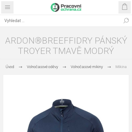
ARDON®BREEFFIDRY PÁNSKÝ
TROYER TMAVĚ MODRÝ
Úvod
Volnočasové oděvy
Volnočasové mikiny
Mikina