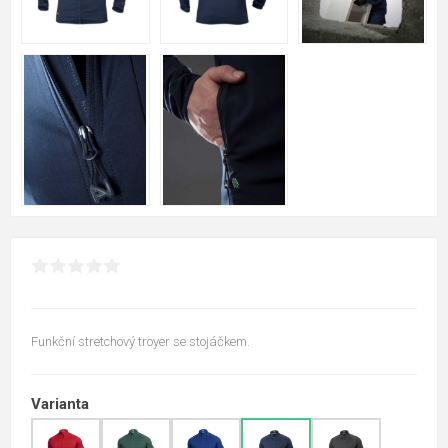
Funkční stretchový troyer se stojáčkem.
Varianta