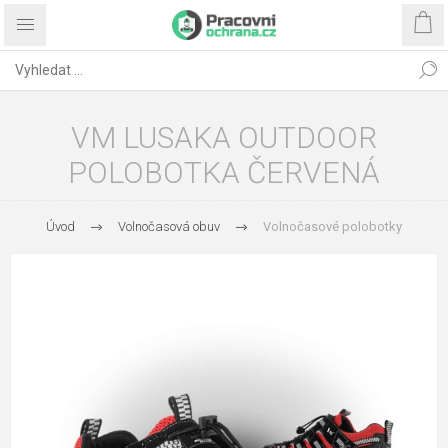
VM LUSAKA OUTDOOR
POLOBOTKA ČERVENÁ
Úvod
Volnočasová obuv
Volnočasové polobotky