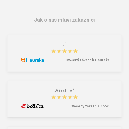
Jak o nás mluví zákazníci
„.“
CXS LOKI Zimní čepice černo-
RIMECK 518 Next Fleece vesta
★★★★★
★★★★★
červená
unisex červená
58,00 Kč
245,00 Kč
316,00 Kč
Ověřený zákazník Heureka
„Všechno “
★★★★★
★★★★★
Ověřený zákazník Zboží