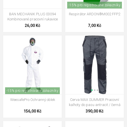
-15% pro registrované zákazníky
BAN MECHANIK PLUS 03094
Respirátor ARDON®M002 FFP2
Kombinované pracovní rukavice
26,00 Kč
7,00 Kč
-15% pro registrované zákazníky
WeesafePro Ochranný oblek
Cerva MAX SUMMER Pracovní
kalhoty do pasu antracit / černá
156,00 Kč
390,00 Kč