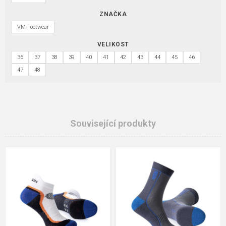
ZNAČKA
VM Footwear
VELIKOST
36
37
38
39
40
41
42
43
44
45
46
47
48
Související produkty