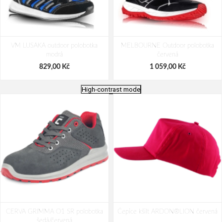
VM LUSAKA outdoor polobotka
MELBOURNE Outdoor polobotka
modrá
červená
829,00 Kč
1 059,00 Kč
High-contrast mode
VM MELBOURNE Outdoor
VM Footwear SIMI outdoor
CERVA GRIMMA O1 SR polobotka
polobotka černá
Čepice kšilt ARDON®LION červená
polobotka oranžová
šedá/červená