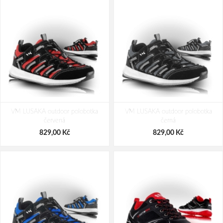
VM LUSAKA outdoor polobotka
VM LUSAKA outdoor polobotka
červená
černá
829,00 Kč
829,00 Kč