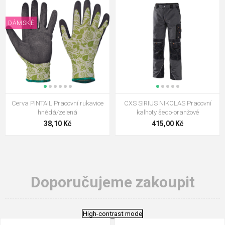
DÁMSKÉ
Cerva PINTAIL Pracovní rukavice
CXS SIRIUS NIKOLAS Pracovní
hnědá/zelená
kalhoty šedo-oranžové
38,10 Kč
415,00 Kč
Doporučujeme zakoupit
High-contrast mode