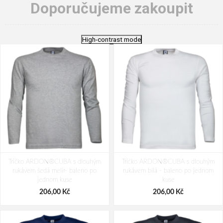
Doporučujeme zakoupit
High-contrast mode
Tričko ARDON®CUBA s dlouhým
Tričko ARDON®CUBA s dlouhým
rukávem šedá melír- baleno po
rukávem bílá - baleno po jednom
jednom kuse
kuse
206,00 Kč
206,00 Kč