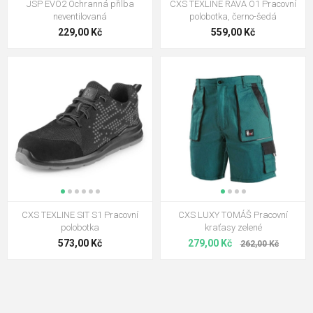
JSP EVO2 Ochranná přilba
CXS TEXLINE RAVA O1 Pracovní
neventilovaná
polobotka, černo-šedá
229,00 Kč
559,00 Kč
CXS TEXLINE SIT S1 Pracovní
CXS LUXY TOMÁŠ Pracovní
polobotka
kraťasy zelené
573,00 Kč
279,00 Kč
262,00 Kč