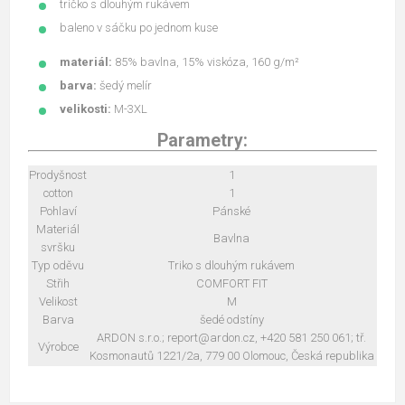
tričko s dlouhým rukávem
baleno v sáčku po jednom kuse
materiál:
85% bavlna, 15% viskóza, 160 g/m²
barva:
šedý melír
velikosti:
M-3XL
Parametry:
Prodyšnost
1
cotton
1
Pohlaví
Pánské
Materiál
Bavlna
svršku
Typ oděvu
Triko s dlouhým rukávem
Střih
COMFORT FIT
Velikost
M
Barva
šedé odstíny
ARDON s.r.o.; report@ardon.cz, +420 581 250 061; tř.
Výrobce
Kosmonautů 1221/2a, 779 00 Olomouc, Česká republika