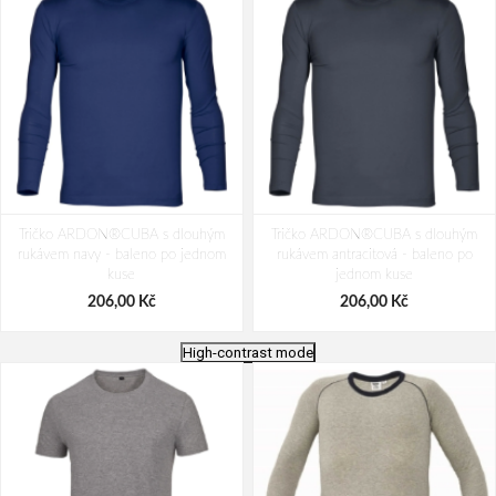
Tričko ARDON®CUBA s dlouhým
Tričko ARDON®CUBA s dlouhým
rukávem navy - baleno po jednom
rukávem antracitová - baleno po
kuse
jednom kuse
206,00 Kč
206,00 Kč
High-contrast mode