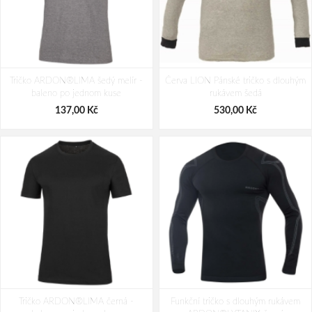
Tričko ARDON®CUBA s dlouhým
ARDON CUBA Pracovní tričko s
Tričko ARDON®LIMA šedý melír -
rukávem šedé
Červa LION Pánské tričko s dlouhým
dlouhým rukávem
baleno po jednom kuse
rukávem šedá
196,00 Kč
196,00 Kč
137,00 Kč
530,00 Kč
Tričko ARDON®LIMA černá -
Funkční tričko s dlouhým rukávem