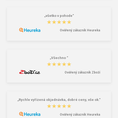
„všetko v pohode“
★★★★★
★★★★★
Ověřený zákazník Heureka
ARDON V1011E Ochranné brýle
CXS CROSS BELT Reflexní elastický
KŘÍŽ, žlutý
40,70 Kč
192,00 Kč
„Všechno “
★★★★★
★★★★★
Ověřený zákazník Zboží
„Rychle vyřízená objednávka, dobré ceny, vše ok.“
★★★★★
★★★★★
Ověřený zákazník Heureka