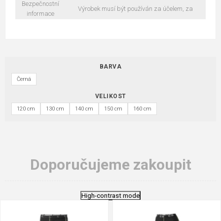
Bezpečnostní
Výrobek musí být používán za účelem, za
informace
BARVA
Černá
VELIKOST
120 cm
130 cm
140 cm
150 cm
160 cm
Doporučujeme zakoupit
High-contrast mode