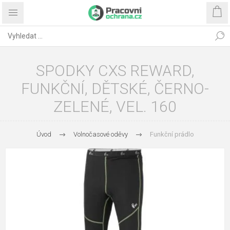
SPODKY CXS REWARD,
FUNKČNÍ, DĚTSKÉ, ČERNO-
ZELENÉ, VEL. 160
Úvod
Volnočasové oděvy
Funkční prádlo