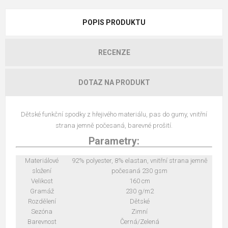
POPIS PRODUKTU
RECENZE
DOTAZ NA PRODUKT
Dětské funkční spodky z hřejivého materiálu, pas do gumy, vnitřní
strana jemně počesaná, barevné prošití.
Parametry:
Materiálové
92% polyester, 8% elastan, vnitřní strana jemně
složení
počesaná 230 gsm
Velikost
160 cm
Gramáž
230 g/m2
Rozdělení
Dětské
Sezóna
Zimní
Barevnost
Černá/Zelená