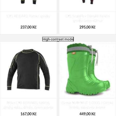
CXS REWARD Pánské spodky
CXS SeamFlex Dámské funkční
spodky černo-růžové
237,00 Kč
295,00 Kč
High-contrast mode
CXS SeamFlex Pánské funkční
Spodky CXS COOLDRY, funkční,
Tričko CXS REWARD, funkční,
spodky černo-modré
Demar MAMMUT S 0300 J Dětské
pánské, černo-tmavě šedé
dlouhý rukáv, dětské, černo-zelené
holínky zateplené zelené
295,00 Kč
311,00 Kč
167,00 Kč
449,00 Kč