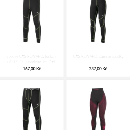
Spodky CXS REWARD, funkční,
CXS REWARD Dámské spodky
dětské, černo-zelené, vel. 160
167,00 Kč
237,00 Kč