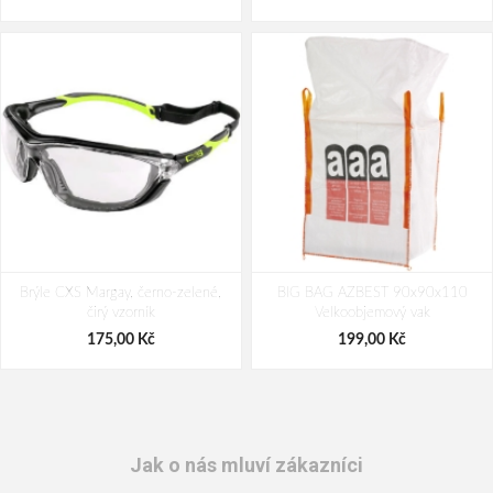
Brýle CXS Margay, černo-zelené,
BIG BAG AZBEST 90x90x110
čirý vzorník
Velkoobjemový vak
175,00 Kč
199,00 Kč
Jak o nás mluví zákazníci