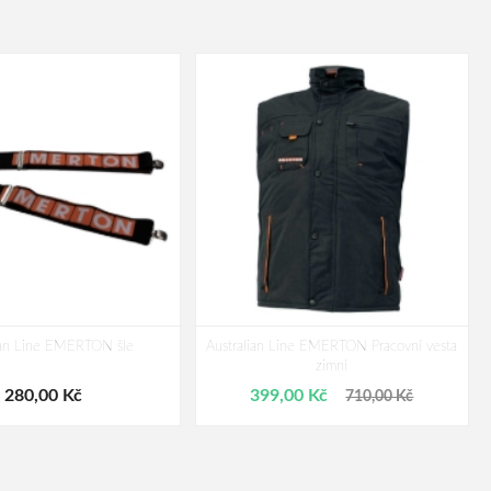
ian Line EMERTON šle
Australian Line EMERTON Pracovní vesta
zimní
280,00 Kč
399,00 Kč
710,00 Kč