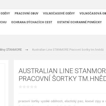
 ODĚVY
PRACOVNÍ OBUV
VOLNOČASOVÉ ODĚVY
VOLNOČASOVÁ O
UCHU
OCHRANA DÝCHACÍCH CEST
OSTATNÍ OCHRANNÉ POMŮCKY
oděvy STANMORE
Australian Line STANMORE Pracovní šortky tm.hnědá
AUSTRALIAN LINE STANMOR
PRACOVNÍ ŠORTKY TM.HNĚ
pracovní šortky vysoké odolnosti, elastický pas; kovové zipy a