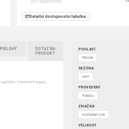
z
pro registrované
Detailní dostupnostní tabulka
PŘÍLOHY
DOTAZ NA
POHLAVÍ
PRODUKT
Pánské
SEZÓNA
Letní
y zapínání; 5 funkčních kapes;
PROVEDENÍ
Kraťasy
ZNAČKA
Australian Line
VELIKOST