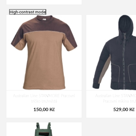
High-contrast mode
Australian Line STANMORE Pracovní
Australian Line STA
tričko tm.hnědá
Pracovní mikina tm
150,00 Kč
529,00 Kč