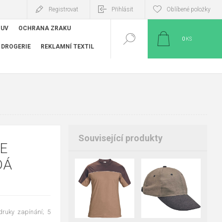
Registrovat
Přihlásit
Oblíbené položky
BUV
OCHRANA ZRAKU
0
KS
DROGERIE
REKLAMNÍ TEXTIL
Související produkty
E
DÁ
S
M
L
XL
 druky zapínání; 5