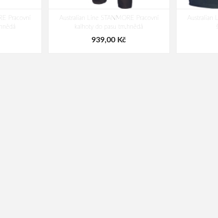
RE Pracovní
Australian Line STANMORE Pracovní
Australian
.hnědá
kalhoty do pasu tm.hnědá
939,00 Kč