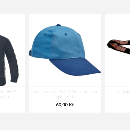
NMORE NEW
Australian Line STANMORE baseballová
Austral
.hnědá
čepice modrá
60,00 Kč