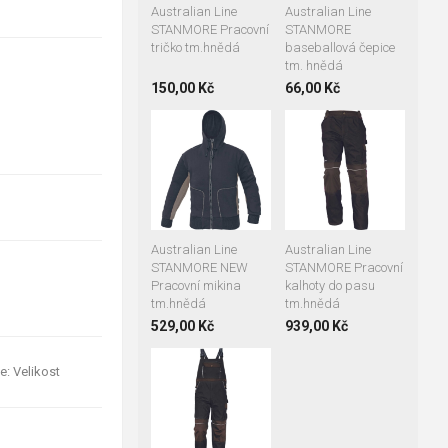
Australian Line
Australian Line
STANMORE Pracovní
STANMORE
tričko tm.hnědá
baseballová čepice
tm. hnědá
150,00 Kč
66,00 Kč
S
M
XXL
48
50
52
54
58
Australian Line
Australian Line
STANMORE NEW
STANMORE Pracovní
Pracovní mikina
kalhoty do pasu
tm.hnědá
tm.hnědá
529,00 Kč
939,00 Kč
e: Velikost
48
50
54
56
60