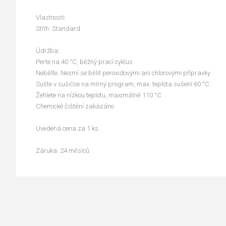
Vlastnosti:
Střih: Standard
Údržba:
Perte na 40 °C, běžný prací cyklus
Nebělte. Nesmí se bělit peroxidovými ani chlorovými přípravky
Sušte v sušičce na mírný program, max. teplota sušení 60 °C
Žehlete na nízkou teplotu, maximálně 110 °C
Chemické čištění zakázáno
Uvedená cena za 1 ks.
Záruka: 24 měsíců