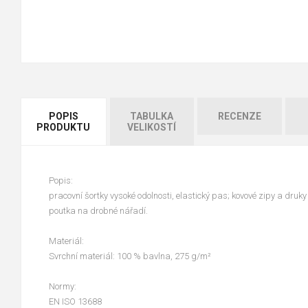
POPIS
TABULKA
RECENZE
PRODUKTU
VELIKOSTÍ
Popis:
pracovní šortky vysoké odolnosti, elastický pas; kovové zipy a druk
poutka na drobné nářadí.
Materiál:
Svrchní materiál: 100 % bavlna, 275 g/m²
Normy:
EN ISO 13688