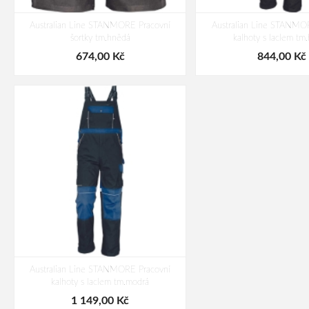
Australian Line STANMORE Pracovní
Australian Line STANMO
šortky tm.hnědá
kalhoty s laclem tm
674,00 Kč
844,00 Kč
Australian Line STANMORE Pracovní
kalhoty s laclem tm.modrá
1 149,00 Kč