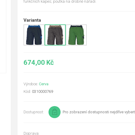
funkčních kapes; poutka na drobné nářadí.
Varianta
674,00 Kč
Výrobce:
Cerva
Kód:
0310000769
Dostupnost:
Pro zobrazení dostupnosti nejdříve vybert
Doprava: