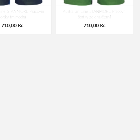
 Line STANMORE Pracovní
Australian Line STANMORE Pracovní
šortky tm.modrá
šortky zelená/černá
710,00 Kč
710,00 Kč