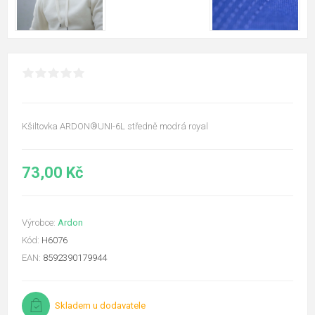
Kšiltovka ARDON®UNI-6L středně modrá royal
73,00 Kč
Výrobce:
Ardon
Kód:
H6076
EAN:
8592390179944
Skladem u dodavatele