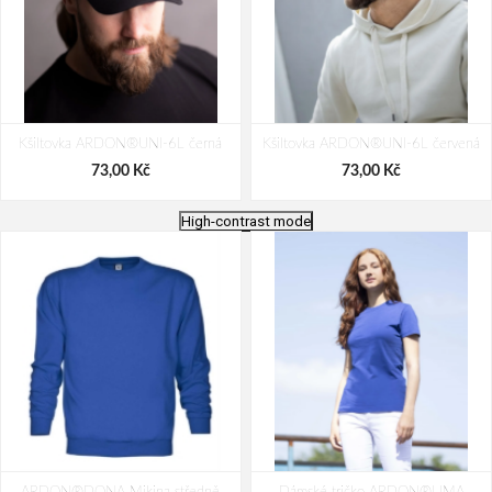
Kšiltovka ARDON®UNI-6L černá
Kšiltovka ARDON®UNI-6L červená
73,00 Kč
73,00 Kč
High-contrast mode
Kšiltovka ARDON®UNI-6L bílá
Multifunkční šátek