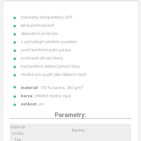
tvarovaný šestipanelový střih
lehce prohnutý kšilt
dekorativní prošívání
s vyztuženým předním panelem
uvnitř komfortní potící páska
prošívané větrací otvory
nastavitelná velikost pomocí klipu
vhodná pro využití jako reklamní textil
2
materiál:
100 % bavlna, 260 g/m
barva:
středně modrá royal
velikost:
uni
Parametry:
Materiál
Bavlna
svršku
Typ