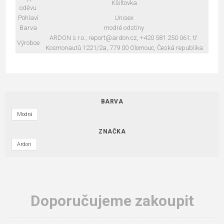
Kšiltovka
oděvu
Pohlaví
Unisex
Barva
modré odstíny
ARDON s.r.o.; report@ardon.cz, +420 581 250 061; tř.
Výrobce
Kosmonautů 1221/2a, 779 00 Olomouc, Česká republika
BARVA
Modrá
ZNAČKA
Ardon
Doporučujeme zakoupit