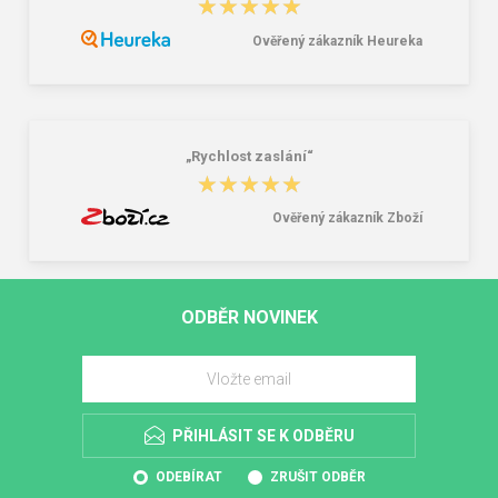
★★★★★
★★★★★
Ověřený zákazník Heureka
„Rychlost zaslání“
★★★★★
★★★★★
Ověřený zákazník Zboží
ODBĚR NOVINEK
PŘIHLÁSIT SE K ODBĚRU
ODEBÍRAT
ZRUŠIT ODBĚR