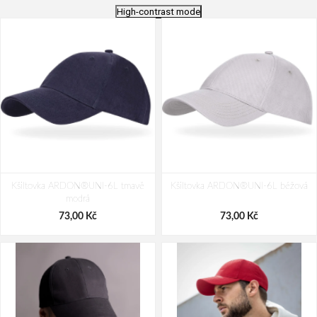
High-contrast mode
Kšiltovka ARDON®UNI-6L tmavě
Kšiltovka ARDON®UNI-6L béžová
modrá
73,00 Kč
73,00 Kč