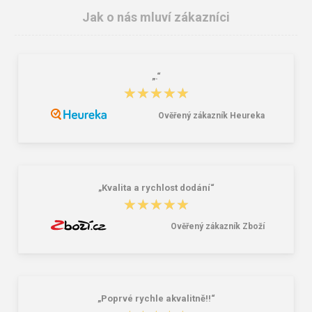
Jak o nás mluví zákazníci
„.“
★★★★★
★★★★★
Ověřený zákazník Heureka
ARDON®CUBA Tričko s dlouhým
Mikina fleece ARDON®JOFLEX
rukávem středně modré royal
středně modrá royal
196,00 Kč
524,00 Kč
„Kvalita a rychlost dodání“
★★★★★
★★★★★
Ověřený zákazník Zboží
„Poprvé rychle akvalitně!!“