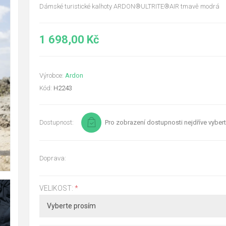
Dámské turistické kalhoty ARDON®ULTRITE®AIR tmavě modrá
1 698,00 Kč
Výrobce:
Ardon
Kód:
H2243
Dostupnost:
Pro zobrazení dostupnosti nejdříve vybert
Doprava:
VELIKOST:
*