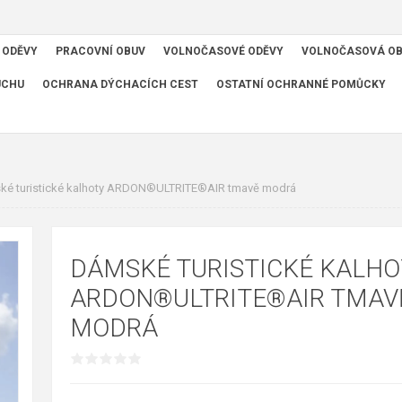
 ODĚVY
PRACOVNÍ OBUV
VOLNOČASOVÉ ODĚVY
VOLNOČASOVÁ O
UCHU
OCHRANA DÝCHACÍCH CEST
OSTATNÍ OCHRANNÉ POMŮCKY
é turistické kalhoty ARDON®ULTRITE®AIR tmavě modrá
DÁMSKÉ TURISTICKÉ KALHO
ARDON®ULTRITE®AIR TMAV
MODRÁ