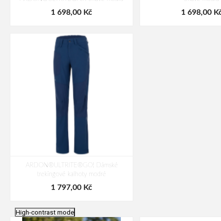
1 698,00 Kč
1 698,00 K
ARDON®ULTRITE®GO! Dámské
trekingové kalhoty modré
1 797,00 Kč
High-contrast mode