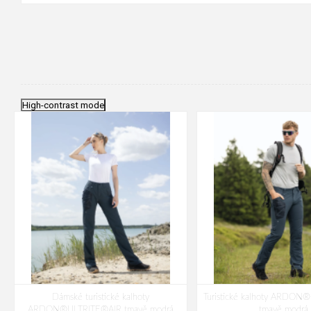
High-contrast mode
Dámské turistické kalhoty
Turistické kalhoty ARDON
ARDON®ULTRITE®AIR tmavě modrá
tmavě modrá