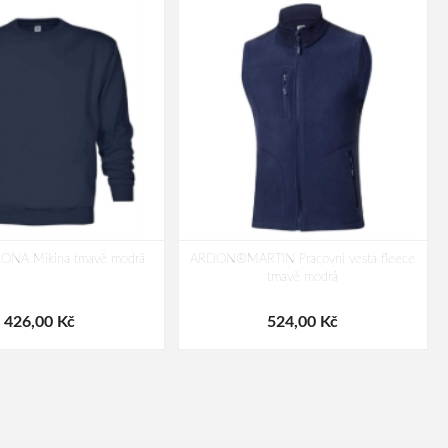
A Mikina tmavě modrá
ARDON®MARTIN Pracovní vesta fleece
tmavě modrá
426,00 Kč
524,00 Kč