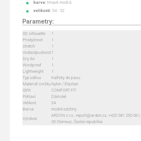
barva:
tmavě modrá
velikosti:
34 - 52
Parametry:
3D silhouette
1
Prodyšnost
1
stretch
1
Vodoodpudivost
1
Dry Air
1
Windproof
1
Lightweight
1
Typ oděvu
Kalhoty do pasu
Materiál svršku
Nylon / Elastan
Střih
COMFORT FIT
Pohlaví
Dámské
Velikost
34
Barva
modré odstíny
ARDON s.r.o.; report@ardon.cz, +420 581 250 061;
Výrobce
00 Olomouc, Česká republika