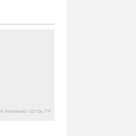
 tř. Kosmonautů 1221/2a, 779