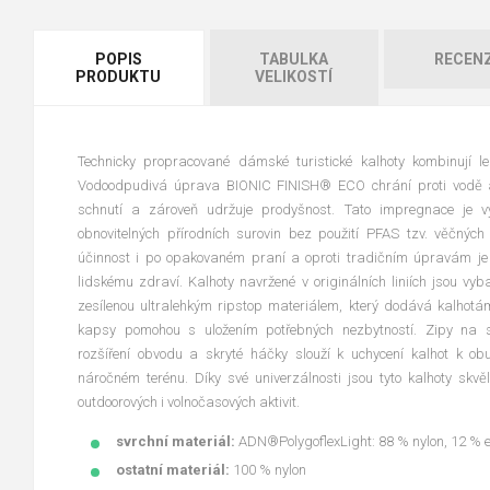
POPIS
TABULKA
RECEN
PRODUKTU
VELIKOSTÍ
Technicky propracované dámské turistické kalhoty kombinují l
Vodoodpudivá úprava BIONIC FINISH® ECO chrání proti vodě a
schnutí a zároveň udržuje prodyšnost. Tato impregnace je
obnovitelných přírodních surovin bez použití PFAS tzv. věčných
účinnost i po opakovaném praní a oproti tradičním úpravám je 
lidskému zdraví. Kalhoty navržené v originálních liniích jsou v
zesílenou ultralehkým ripstop materiálem, který dodává kalhotám
kapsy pomohou s uložením potřebných nezbytností. Zipy na s
rozšíření obvodu a skryté háčky slouží k uchycení kalhot k obu
náročném terénu. Díky své univerzálnosti jsou tyto kalhoty skv
outdoorových i volnočasových aktivit.
svrchní materiál:
ADN®PolygoflexLight: 88 % nylon, 12 % 
ostatní materiál:
100 % nylon