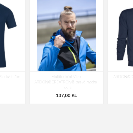
ské tričko
Multifunkční šátek
ARDON®DON
ARDON®CREATRON® tmavě modrá-
modrá
137,00 Kč