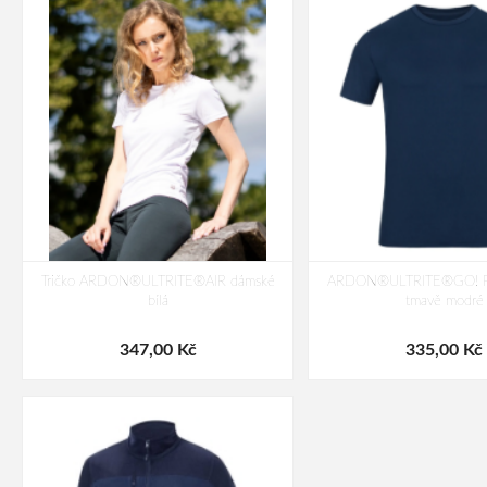
Tričko ARDON®ULTRITE®AIR dámské
ARDON®ULTRITE®GO! Pán
bílá
tmavě modré
347,00 Kč
335,00 Kč