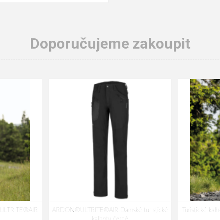
Doporučujeme zakoupit
®ULTRITE®AIR
ARDON®ULTRITE®AIR Dámské turistické
Turistické 
kalhoty černé