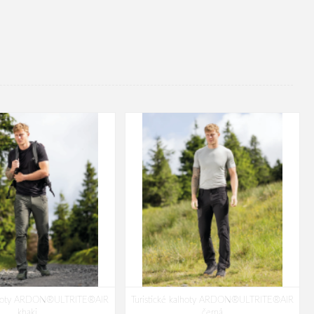
kalhoty ARDON®ULTRITE®AIR
Turistické kalhoty ARDON®ULTRITE®AIR
khaki
černá