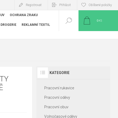
Registrovat
Přihlásit
Oblíbené položky
BUV
OCHRANA ZRAKU
0
KS
DROGERIE
REKLAMNÍ TEXTIL
KATEGORIE
TY
Ě
Pracovní rukavice
Pracovní oděvy
Pracovní obuv
Volnočasové oděvy