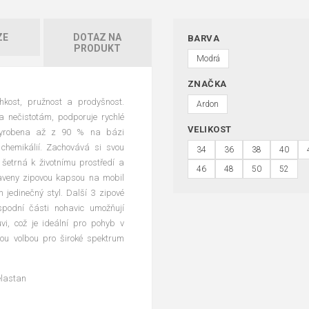
ZE
DOTAZ NA
BARVA
PRODUKT
Modrá
ZNAČKA
ehkost, pružnost a prodyšnost.
Ardon
 nečistotám, podporuje rychlé
VELIKOST
 vyrobena až z 90 % na bázi
 chemikálií. Zachovává si svou
34
36
38
40
šetrná k životnímu prostředí a
46
48
50
52
ybaveny zipovou kapsou na mobil
 jedinečný styl. Další 3 zipové
podní části nohavic umožňují
vi, což je ideální pro pohyb v
ělou volbou pro široké spektrum
elastan