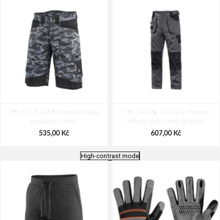
CXS SOLIS FLEX Pracovní kraťasy
CXS ORION TEODOR Pracovní
maskáčovo-černé
kalhoty šedo-černé zkrácené
535,00 Kč
607,00 Kč
High-contrast mode