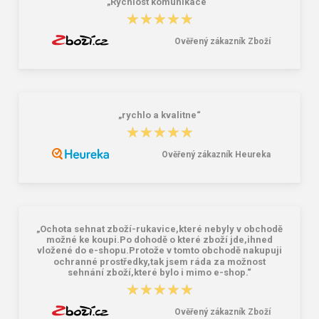
„Rychlost komunikace “
★★★★★
★★★★★
Ověřený zákazník Zboží
„rychlo a kvalitne“
★★★★★
★★★★★
Ověřený zákazník Heureka
„Ochota sehnat zboží-rukavice,které nebyly v obchodě
možné ke koupi.Po dohodě o které zboží jde,ihned
vložené do e-shopu.Protože v tomto obchodě nakupuji
ochranné prostředky,tak jsem ráda za možnost
sehnání zboží,které bylo i mimo e-shop.“
★★★★★
★★★★★
Ověřený zákazník Zboží