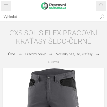
CXS SOLIS FLEX PRACOVNÍ
KRAŤASY ŠEDO-ČERNÉ
Úvod
Pracovní oděvy
Montérky pas, lacl, kraťasy
Lidovka