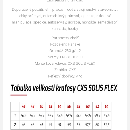
zhoršenou viditelností.
Doporučené použití: letní pracovní oděv, strojírenství, stavebnictví,
lehký průmysl, automobilový průmysl, logistika, skladová
manipulace, spedice, autoservisy, údržba, montáže, zemědělství,
zahrada, hobby.
Parametry zboží
Rozdělení: Pánské
Gramáž: 230 g/m2
Normy: EN ISO 13688
Montérková kolekce: CXS SOLIS FLEX
Značka: CXS
Reflexní doplňky: Ano