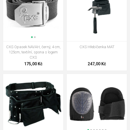
CXS Opasek NAVAH, černý, 4 cm,
CXS Hřebíčenka MAT
125cm, textilní, spona s logem
CXS
175,00 Kč
247,00 Kč