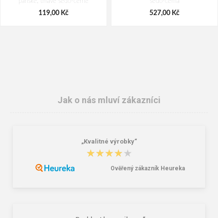
pánské, tmavě šedo-černé
šedo-černá
119,00 Kč
527,00 Kč
Jak o nás mluví zákazníci
„Kvalitné výrobky“
CXS BENSON Pracovní
CXS OLSEN Pracovní tričko modro-
★★★★★
★★★★★
kombinované žluto-černé
černé
156,00 Kč
96,00 Kč
Ověřený zákazník Heureka