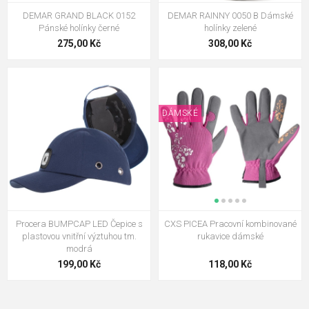
DEMAR GRAND BLACK 0152
DEMAR RAINNY 0050 B Dámské
Pánské holínky černé
holínky zelené
275,00 Kč
308,00 Kč
DÁMSKÉ
Procera BUMPCAP LED Čepice s
CXS PICEA Pracovní kombinované
plastovou vnitřní výztuhou tm.
rukavice dámské
modrá
199,00 Kč
118,00 Kč