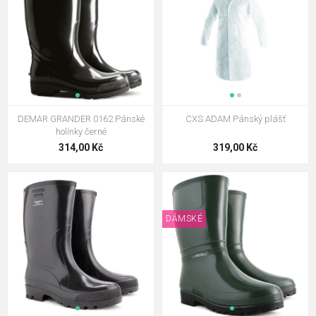
DEMAR GRANDER 0162 Pánské
CXS ADAM Pánský plášť
holínky černé
314,00 Kč
319,00 Kč
DÁMSKÉ