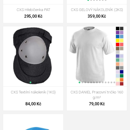
CXS Hřebíčenka PAT
CXS GELOVÝ NÁKOLENÍK (2KS)
295,00 Kč
359,00 Kč
CXS Textilní nákoleník (1KS)
CXS DANIEL Pracovní tričko 160
g/m²
84,00 Kč
79,00 Kč