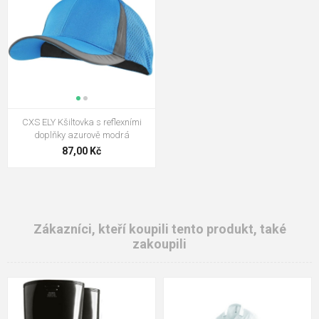
CXS ELY Kšiltovka s reflexními
doplňky azurově modrá
87,00 Kč
Zákazníci, kteří koupili tento produkt, také
zakoupili