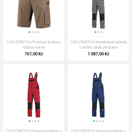
CXS STRETCH Pracovní kraťasy
CXS STRETCH Montérkové kalhoty
béžovo-černé
s laclem šedé zkrácené
767,00 Kč
1 087,00 Kč
CXS STRETCH Pracovní kalhoty s
CXS STRETCH Pracovní kalhoty s