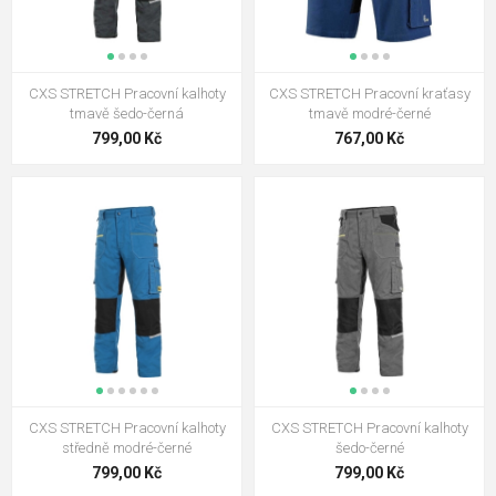
Australian Line STANMORE
Pracovní kalhoty s laclem
tm.modrá
1 149,00 Kč
CXS STRETCH Pracovní kalhoty
CXS STRETCH Pracovní kraťasy
Australian Line STANMORE
tmavě šedo-černá
tmavě modré-černé
Pracovní kalhoty do pasu
799,00 Kč
767,00 Kč
tm.hnědá
939,00 Kč
CXS STRETCH Pracovní kraťasy
středně modré-černé
767,00 Kč
CXS STRETCH Pracovní kraťasy
šedo - černé
767,00 Kč
CXS STRETCH Pracovní kalhoty
CXS STRETCH Pracovní kalhoty
středně modré-černé
šedo-černé
799,00 Kč
799,00 Kč