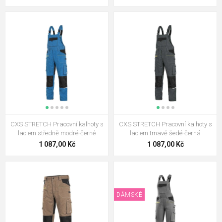
CXS STRETCH Pracovní kalhoty s
CXS STRETCH Pracovní kalhoty s
laclem středně modré-černé
laclem tmavě šedé-černá
1 087,00 Kč
1 087,00 Kč
DÁMSKÉ