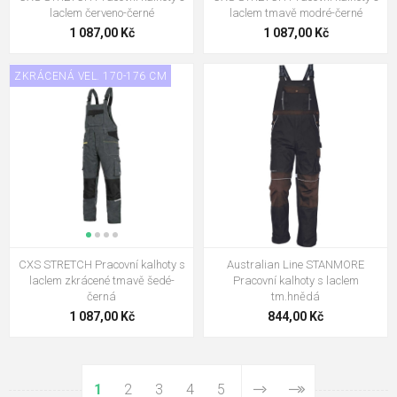
laclem červeno-černé
laclem tmavě modré-černé
1 087,00 Kč
1 087,00 Kč
ZKRÁCENÁ VEL. 170-176 CM
CXS STRETCH Pracovní kalhoty s
Australian Line STANMORE
laclem zkrácené tmavě šedé-
Pracovní kalhoty s laclem
černá
tm.hnědá
1 087,00 Kč
844,00 Kč
1
2
3
4
5