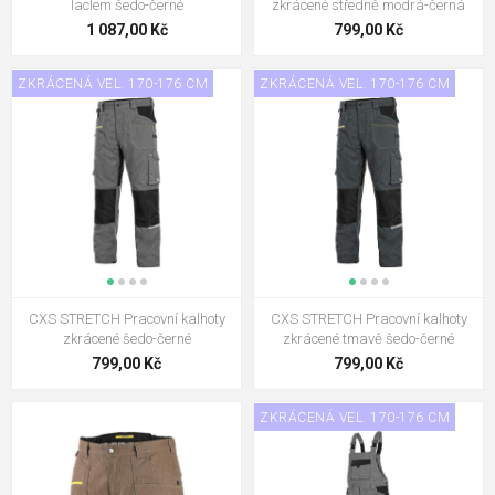
laclem šedo-černé
zkrácené středně modrá-černá
1 087,00 Kč
799,00 Kč
ZKRÁCENÁ VEL. 170-176 CM
ZKRÁCENÁ VEL. 170-176 CM
CXS STRETCH Pracovní kalhoty
CXS STRETCH Pracovní kalhoty
zkrácené šedo-černé
zkrácené tmavě šedo-černé
799,00 Kč
799,00 Kč
ZKRÁCENÁ VEL. 170-176 CM