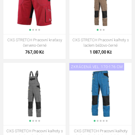
CXS STRETCH Pracovní kraťasy
CXS STRETCH Pracovní kalhoty s
červeno-černé
laclem béžovo-černé
767,00 Kč
1 087,00 Kč
ZKRÁCENÁ VEL. 170-176 CM
CXS STRETCH Pracovní kalhoty s
CXS STRETCH Pracovní kalhoty