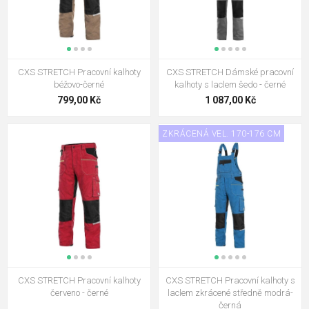
CXS STRETCH Pracovní kalhoty
CXS STRETCH Dámské pracovní
béžovo-černé
kalhoty s laclem šedo - černé
799,00 Kč
1 087,00 Kč
ZKRÁCENÁ VEL. 170-176 CM
CXS STRETCH Pracovní kalhoty
CXS STRETCH Pracovní kalhoty s
červeno - černé
laclem zkrácené středně modrá-
černá