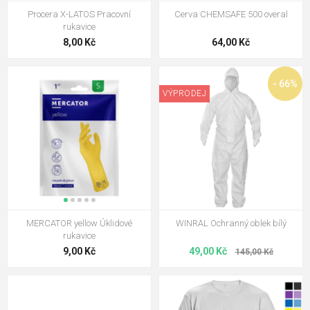
Procera X-LATOS Pracovní
Cerva CHEMSAFE 500 overal
rukavice
8,00 Kč
64,00 Kč
- 66%
VÝPRODEJ
MERCATOR yellow Úklidové
WINRAL Ochranný oblek bílý
rukavice
9,00 Kč
49,00 Kč
145,00 Kč