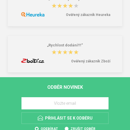
★★★★★
★★★★★
Ověřený zákazník Heureka
„Rychlost dodání!!!“
★★★★★
★★★★★
Ověřený zákazník Zboží
ODBĚR NOVINEK
PŘIHLÁSIT SE K ODBĚRU
ODEBÍRAT
ZRUŠIT ODBĚR