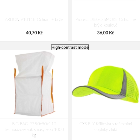
ARDON V1011E Ochranné brýle
Procera DIEGO SMOKE Ochranné
brýle kouřové
40,70 Kč
36,00 Kč
High-contrast mode
CXS CROSS BELT Reflexní elastický
PACLAN CLASSIC 80L pytle na
BIG BAG PP 90x90x110
KŘÍŽ, žlutý
CXS ELY Kšiltovka s reflexními
odpad 20ks/role
Jednorázový vak s násypkou 1000
doplňky žlutá
192,00 Kč
43,00 Kč
kg