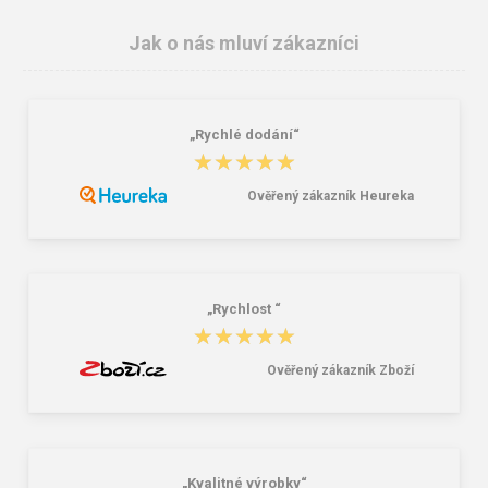
Jak o nás mluví zákazníci
„Rychlé dodání“
3M E.A.R.Soft zátky ES-01-001 1
SpurTex® VS Premium / Dětská
★★★★★
★★★★★
pár
3vrstvá nano rouška 10ks
4,10 Kč
90,00 Kč
459,00 Kč
Ověřený zákazník Heureka
„Rychlost “
★★★★★
★★★★★
Ověřený zákazník Zboží
„Kvalitné výrobky“