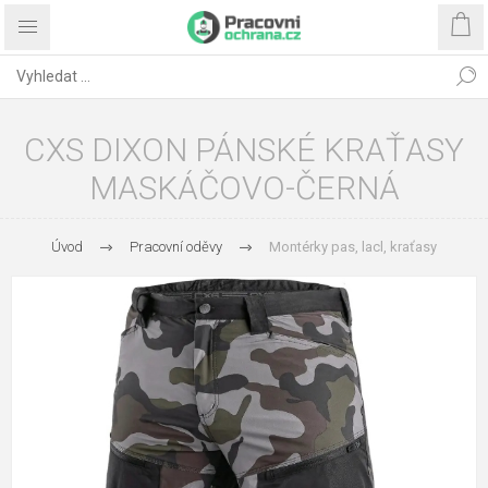
CXS DIXON PÁNSKÉ KRAŤASY
MASKÁČOVO-ČERNÁ
Úvod
Pracovní oděvy
Montérky pas, lacl, kraťasy