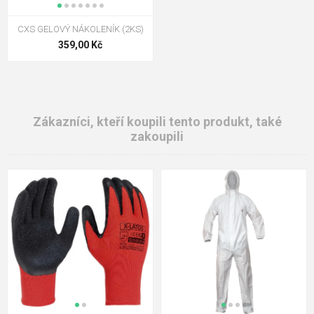
CXS GELOVÝ NÁKOLENÍK (2KS)
359,00 Kč
Zákazníci, kteří koupili tento produkt, také
zakoupili