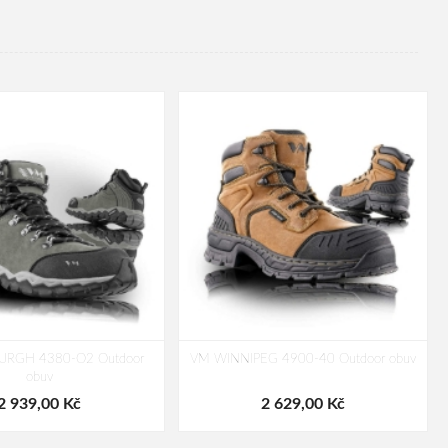
URGH 4380-O2 Outdoor
VM WINNIPEG 4900-40 Outdoor obuv
obuv
2 939,00 Kč
2 629,00 Kč