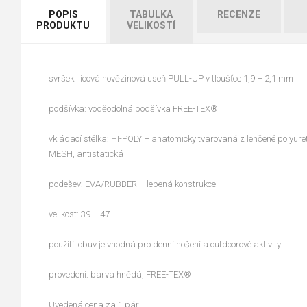
POPIS
TABULKA
RECENZE
PRODUKTU
VELIKOSTÍ
svršek: lícová hovězinová useň PULL-UP v tloušťce 1,9 – 2,1 mm
podšívka: voděodolná podšívka FREE-TEX®
vkládací stélka: HI-POLY – anatomicky tvarovaná z lehčené polyuret
MESH, antistatická
podešev: EVA/RUBBER – lepená konstrukce
velikost: 39 – 47
použití: obuv je vhodná pro denní nošení a outdoorové aktivity
provedení: barva hnědá, FREE-TEX®
Uvedená cena za 1 pár.