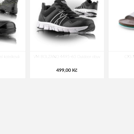
 kotníková
VM BOLZANO 4495-60 Outdoor obuv
CXS 
499,00 Kč