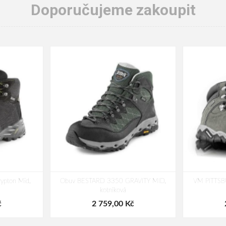
Doporučujeme zakoupit
ypton Mid,
Obuv BESTARD 3350 GRAVITY MID,
VM PITTSB
kotníková
č
2 759,00 Kč