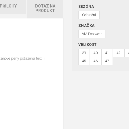
PŘÍLOHY
DOTAZ NA
SEZÓNA
PRODUKT
Celoroční
ZNAČKA
VM Footwear
VELIKOST
39
40
41
42
anové pěny potažená textilií
45
46
47