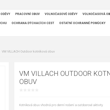
 ODĚVY
PRACOVNÍ OBUV
VOLNOČASOVÉ ODĚVY
VOLNOČASOVÁ O
UCHU
OCHRANA DÝCHACÍCH CEST
OSTATNÍ OCHRANNÉ POMŮCKY
VM VILLACH Outdoor kotníková obuv
VM VILLACH OUTDOOR KOT
OBUV
Kotníková obuv vhodná pro denní nošení a outdoorové aktivity