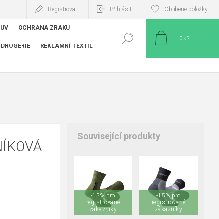
Registrovat
Přihlásit
Oblíbené položky
BUV
OCHRANA ZRAKU
0
KS
DROGERIE
REKLAMNÍ TEXTIL
Související produkty
NÍKOVÁ
39-41
42-45
36-38
39-41
46-48
42-45
46-48
-15% pro
-15% pro
registrované
registrované
zákazníky
zákazníky