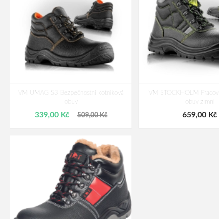
VM UMAG S3 Bezpečnostní kotníková
VM STOCKHOLM Pracovní
obuv
obuv zimní
339,00 Kč
659,00 Kč
509,00 Kč