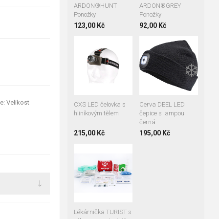
ARDON®HUNT
ARDON®GREY
Ponožky
Ponožky
123,00 Kč
92,00 Kč
+11
❄️
e: Velikost
CXS LED čelovka s
Cerva DEEL LED
hliníkovým tělem
čepice s lampou
černá
215,00 Kč
195,00 Kč
Lékárnička TURIST s