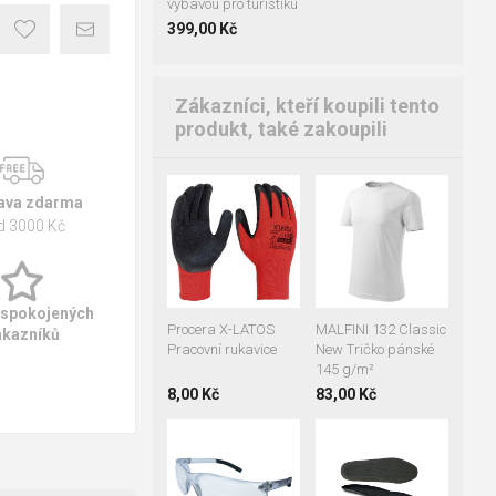
výbavou pro turistiku
399,00 Kč
Zákazníci, kteří koupili tento
produkt, také zakoupili
S
M
L
XL
ava zdarma
2XL
3XL
d 3000 Kč
07
08
09
10
11
 spokojených
Procera X-LATOS
MALFINI 132 Classic
ákazníků
Pracovní rukavice
New Tričko pánské
145 g/m²
8,00 Kč
83,00 Kč
36
37
38
39
40
41
42
43
44