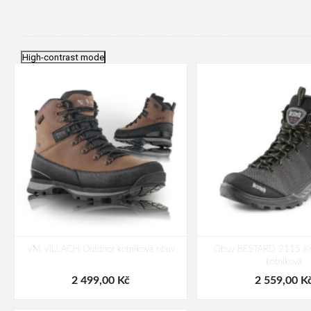
High-contrast mode
VM VILLACH Outdoor kotníková obuv
Obuv BESTARD 2115 Kr
kotníková
2 499,00 Kč
2 559,00 K