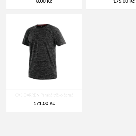
8,00 Kč
175,00 Kč
CXS DARREN Pánské tričko černé
171,00 Kč