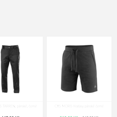
S TARREN, pánské, černé
CXS MORIS Kraťasy pánské černé