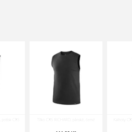
 potisk CXS
Tílko CXS RICHARD, pánské, černé
Kalhoty CX