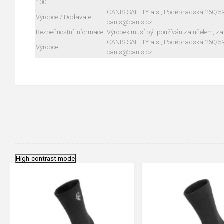
100
CANIS SAFETY a.s., Poděbradská 260/59, 
Výrobce / Dodavatel
canis@canis.cz
Bezpečnostní informace
Výrobek musí být používán za účelem, za
CANIS SAFETY a.s., Poděbradská 260/59, 
Výrobce
canis@canis.cz
High-contrast mode