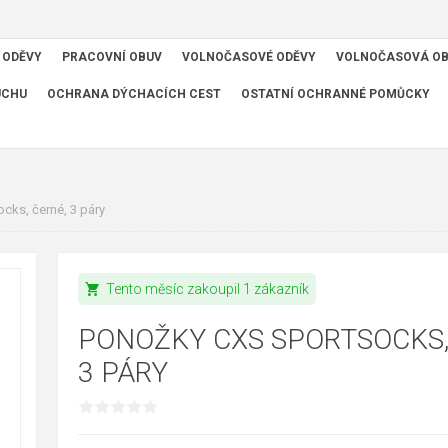
 ODĚVY
PRACOVNÍ OBUV
VOLNOČASOVÉ ODĚVY
VOLNOČASOVÁ O
UCHU
OCHRANA DÝCHACÍCH CEST
OSTATNÍ OCHRANNÉ POMŮCKY
cks, černé, 3 páry
shopping_cart
Tento měsíc zakoupil 1 zákazník
PONOŽKY CXS SPORTSOCKS,
3 PÁRY