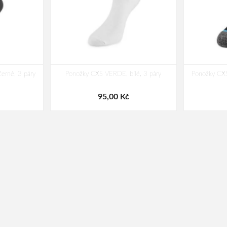
rné, 3 páry
Ponožky CXS VERDE, bílé, 3 páry
Ponožky CXS
95,00 Kč