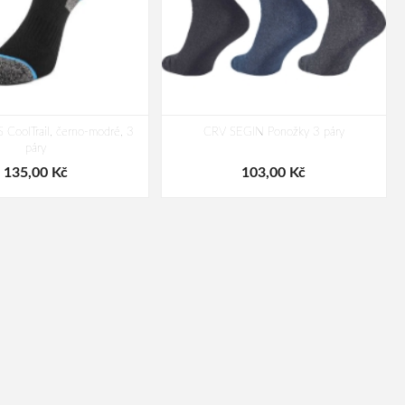
 CoolTrail, černo-modré, 3
CRV SEGIN Ponožky 3 páry
páry
135,00 Kč
103,00 Kč