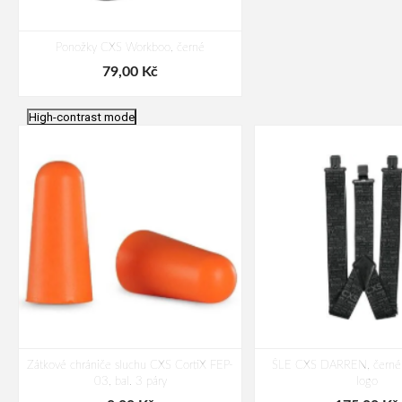
Ponožky CXS Workboo, černé
79,00 Kč
High-contrast mode
Zátkové chrániče sluchu CXS CortiX FEP-
ŠLE CXS DARREN, černé,
03, bal. 3 páry
logo