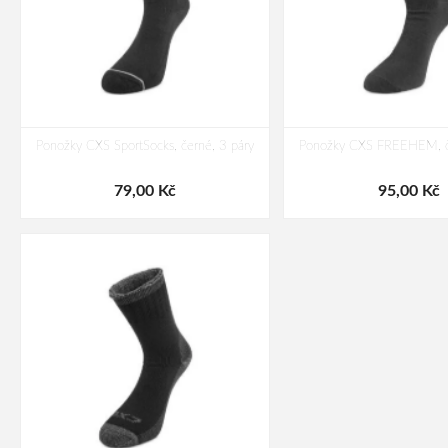
Ponožky CXS SportSocks, černé, 3 páry
Ponožky CXS FREEHEM, če
79,00 Kč
95,00 Kč