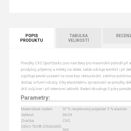
POPIS
TABULKA
RECEN
PRODUKTU
VELIKOSTÍ
Ponožky CXS SportSocks jsou navrženy pro maximální pohodlí při a
prodyšný, příjemný a měkký na dotek, takže udržuje komfort i při d
zajišťuje pevné usazení na noze bez sklouzávání, zatímco polstrov
došlap a tlumí nárazy. Díky elastickému zpracování se ponožky do
drží svůj tvar i při intenzivní aktivitě. Balení obsahuje 3 páry ponože
Parametry:
Materiálové složení
97 % recyklovaný polyester 3 % elastan
Velikost
36-39
Značka
CXS
OEKO-TEX® STANDARD
Ano