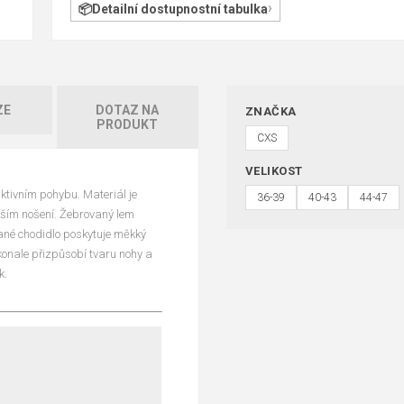
Detailní dostupnostní tabulka
ZE
DOTAZ NA
ZNAČKA
PRODUKT
CXS
VELIKOST
ktivním pohybu. Materiál je
36-39
40-43
44-47
elším nošení. Žebrovaný lem
ané chodidlo poskytuje měkký
konale přizpůsobí tvaru nohy a
k.