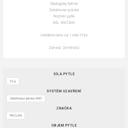
Ekologicky šetrné
Zatahovací páska
Rozměr pytle
60L: 60x72cm
Uvedená cena za 1 role/15 ks
Záruka: 24 měsíců
SÍLA PYTLE
25 µ
SYSTÉM UZAVŘENÍ
Zatahovací páska ANO
ZNAČKA
PACLAN
OBJEM PYTLE