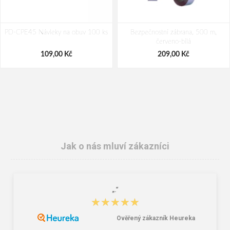
PD-CPE45 Návleky na obuv 100 ks
Bezpečnostní zábrana, 500 m,
červeno-bílá
109,00 Kč
209,00 Kč
Jak o nás mluví zákazníci
„.“
CXS CROSS BELT Reflexní elastický
Procera DIEGO SMOKE Ochranné
★★★★★
★★★★★
KŘÍŽ, žlutý
brýle kouřové
192,00 Kč
36,00 Kč
Ověřený zákazník Heureka