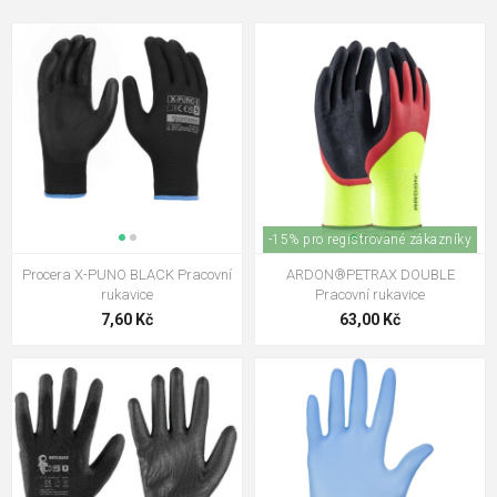
-15% pro registrované zákazníky
Procera X-PUNO BLACK Pracovní
ARDON®PETRAX DOUBLE
rukavice
Pracovní rukavice
7,60 Kč
63,00 Kč