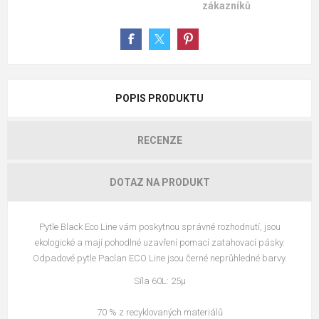
zákazníků
POPIS PRODUKTU
RECENZE
DOTAZ NA PRODUKT
Pytle Black Eco Line vám poskytnou správné rozhodnutí, jsou
ekologické a mají pohodlné uzavření pomací zatahovací pásky.
Odpadové pytle Paclan ECO Line jsou černé neprůhledné barvy.
Síla 60L: 25µ
70 % z recyklovaných materiálů