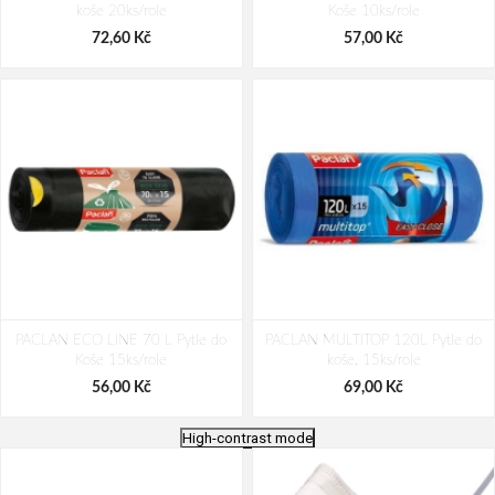
koše 20ks/role
Koše 10ks/role
72,60 Kč
57,00 Kč
PACLAN ECO LINE 70 L Pytle do
PACLAN MULTITOP 120L Pytle do
Koše 15ks/role
koše, 15ks/role
56,00 Kč
69,00 Kč
High-contrast mode