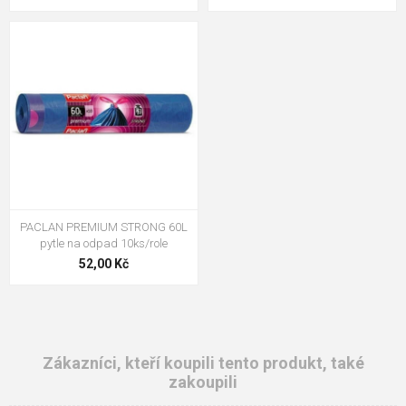
PACLAN PREMIUM STRONG 60L
pytle na odpad 10ks/role
52,00 Kč
Zákazníci, kteří koupili tento produkt, také
zakoupili