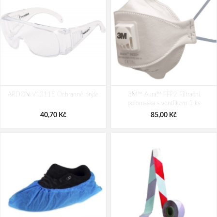
PACLAN PREMIUM STRONG 60L
Fino pytle do koše fialové 60L/ 20ks
ARDON V1011E Ochranné brýle
pytle na odpad 10ks/role
3M™ Aura™ FFP2 Filtrační
polomaska s ventilkem 1 ks
52,00 Kč
51,00 Kč
40,70 Kč
85,00 Kč