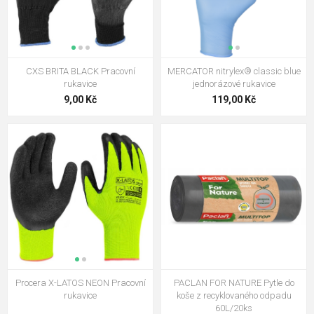
CXS BRITA BLACK Pracovní
MERCATOR nitrylex® classic blue
rukavice
jednorázové rukavice
9,00 Kč
119,00 Kč
Procera X-LATOS NEON Pracovní
PACLAN FOR NATURE Pytle do
rukavice
koše z recyklovaného odpadu
60L/20ks