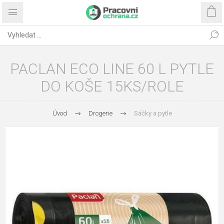
PACLAN ECO LINE 60 L PYTLE
DO KOŠE 15KS/ROLE
Úvod
Drogerie
Sáčky a pytle