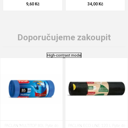
9,60 Kč
34,00 Kč
Doporučujeme zakoupit
High-contrast mode
PACLAN MULTITOP 80L Pytle do
PACLAN ECO LINE 120 L Pytle do