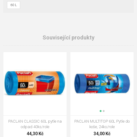
60 L
Související produkty
PACLAN CLASSIC 60L pytle na
PACLAN MULTITOP 60L Pytle do
odpad 40ks/role
koše, 24ks/role
44,30 Kč
34,00 Kč