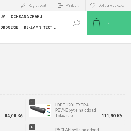
Registrovat
Přihlásit
Oblíbené položky
BUV
OCHRANA ZRAKU
0
KS
DROGERIE
REKLAMNÍ TEXTIL
LDPE 120L EXTRA
PEVNÉ pytle na odpad
84,00 Kč
15ks/role
111,80 Kč
PACLAN pytle na odpad