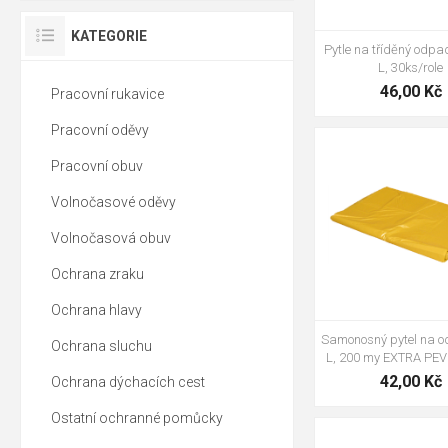
KATEGORIE
Pytle na tříděný odpad
L, 30ks/role
46,00 Kč
Pracovní rukavice
Pracovní oděvy
Pracovní obuv
Volnočasové oděvy
Volnočasová obuv
Ochrana zraku
Ochrana hlavy
Samonosný pytel na 
Ochrana sluchu
L, 200 my EXTRA PEVN
42,00 Kč
Ochrana dýchacích cest
Ostatní ochranné pomůcky