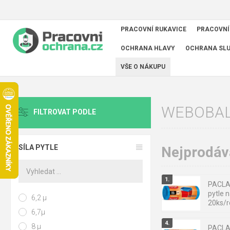
PRACOVNÍ RUKAVICE
PRACOVNÍ
OCHRANA HLAVY
OCHRANA SL
VŠE O NÁKUPU
WEBOBA
FILTROVAT PODLE
SÍLA PYTLE
Nejprodáva
PACLA
pytle 
6,2 µ
20ks/r
6,7µ
8 µ
PACLA