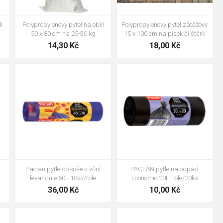
Polypropylenový pytel zátěžový
í
Polypropylenový pytel na obilí
15 x 100 cm na písek či štěrk
50 x 80 cm na 25-30 kg
18,00 Kč
14,30 Kč
Paclan pytle do koše s vůní
PACLAN pytle na odpad
levandule 60L 10ks/role
Economic 20L, role/20ks
36,00 Kč
10,00 Kč