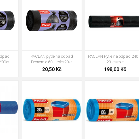
odpad
PACLAN pytle na odpad
PACLAN Pytle na odpad 240 
e/20ks
Economic 60L, role/20ks
20 ks/role
20,50 Kč
198,00 Kč