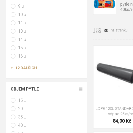
pytle 
9 µ
40ks/r
10 µ
11 µ
PACLA
STRONG
na stránku
13 µ
odpad 
14 µ
15 µ
černá
zelená
16 µ
červená
žlut
12 DALŠÍCH
OBJEM PYTLE
15 L
20 L
LDPE 120L STANDARD 
odpad 25ks/ro
35 L
84,00 Kč
40 L