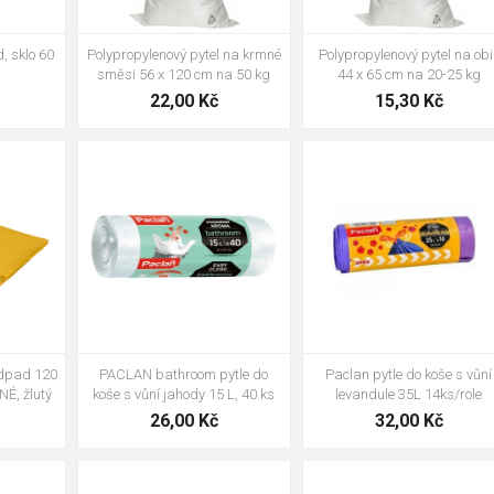
, sklo 60
Polypropylenový pytel na krmné
Polypropylenový pytel na obil
směsi 56 x 120 cm na 50 kg
44 x 65 cm na 20-25 kg
22,00 Kč
15,30 Kč
odpad 120
PACLAN bathroom pytle do
Paclan pytle do koše s vůní
É, žlutý
koše s vůní jahody 15 L, 40 ks
levandule 35L 14ks/role
26,00 Kč
32,00 Kč