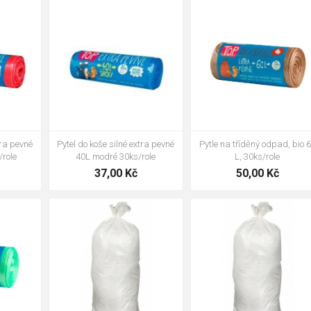
tra pevné
Pytel do koše silné extra pevné
Pytle na tříděný odpad, bio 
/role
40L modré 30ks/role
L, 30ks/role
37,00 Kč
50,00 Kč