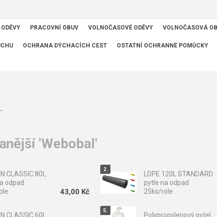
 ODĚVY
PRACOVNÍ OBUV
VOLNOČASOVÉ ODĚVY
VOLNOČASOVÁ O
UCHU
OCHRANA DÝCHACÍCH CEST
OSTATNÍ OCHRANNÉ POMŮCKY
L
nější 'Webobal'
N CLASSIC 80L
LDPE 120L STANDARD
na odpad
pytle na odpad
ole
43,00 Kč
25ks/role
N CLASSIC 60L
Polypropylenový pytel