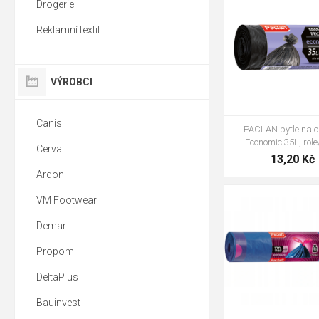
Drogerie
Reklamní textil
VÝROBCI
Canis
PACLAN pytle na 
Economic 35L, rol
Cerva
13,20 Kč
Ardon
VM Footwear
Demar
Propom
DeltaPlus
Bauinvest