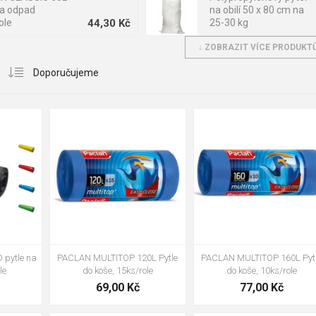
na odpad
na obilí 50 x 80 cm na
ole
44,30 Kč
25-30 kg
↓ ZOBRAZIT VÍCE PRODUKTŮ
N PREMIUM
PACLAN pytle na odpad
 60L pytle na
Economic 20L,
10ks/role
52,00 Kč
role/20ks
modrá
+2
+2
á
pytle na
PACLAN MULTITOP 160L Pyt
PACLAN MULTITOP 120L Pytle
le
do koše, 10ks/role
do koše, 15ks/role
77,00 Kč
69,00 Kč