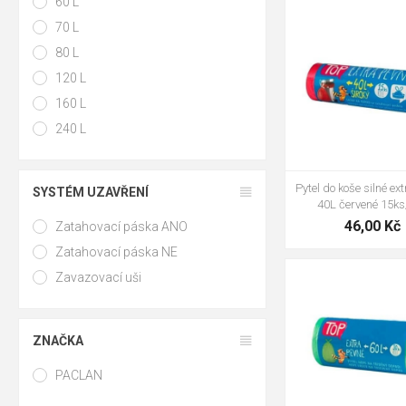
60 L
70 L
80 L
120 L
160 L
240 L
Pytel do koše silné ex
SYSTÉM UZAVŘENÍ
40L červené 15ks
46,00 Kč
Zatahovací páska ANO
Zatahovací páska NE
Zavazovací uši
ZNAČKA
PACLAN