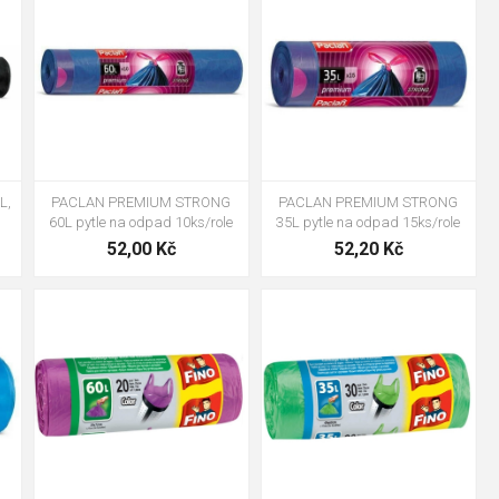
L,
PACLAN PREMIUM STRONG
PACLAN PREMIUM STRONG
60L pytle na odpad 10ks/role
35L pytle na odpad 15ks/role
52,00 Kč
52,20 Kč