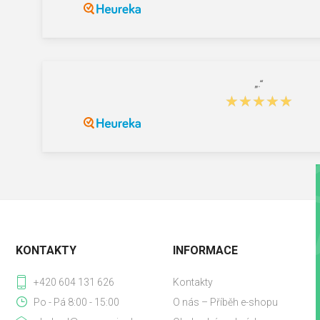
„.“
★★★★★
★★★★★
KONTAKTY
INFORMACE
+420 604 131 626
Kontakty
Po - Pá 8:00 - 15:00
O nás – Příběh e-shopu