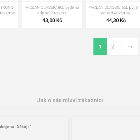
STRONG
PACLAN CLASSIC 80L pytle na
PACLAN CLASSIC 60L pytle 
10ks/role
odpad 20ks/role
odpad 40ks/role
43,00 Kč
44,30 Kč
1
2
Jak o nás mluví zákazníci
kojena. Děkuji.“