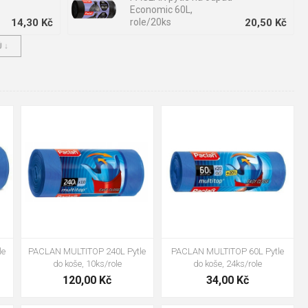
Economic 60L,
14,30 Kč
role/20ks
20,50 Kč
 ↓
PACLAN MULTITOP
120L Pytle do koše,
10,00 Kč
15ks/role
69,00 Kč
+2
+2
le
PACLAN MULTITOP 60L Pytle
PACLAN MULTITOP 240L Pytle
do koše, 24ks/role
do koše, 10ks/role
34,00 Kč
120,00 Kč