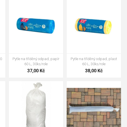
60
Pytle na tříděný odpad, papír
Pytle na tříděný odpad, plast
60 L, 30ks/role
60 L, 30ks/role
37,00 Kč
38,00 Kč