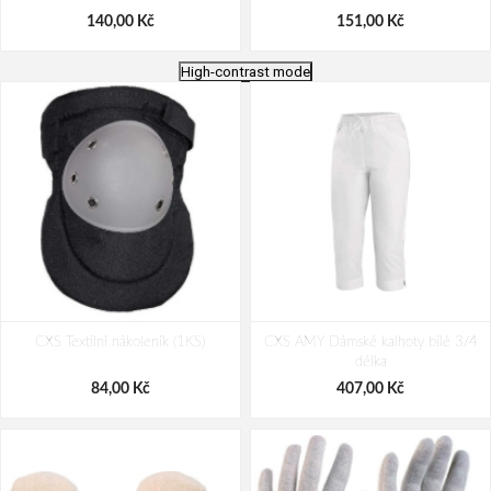
140,00 Kč
151,00 Kč
High-contrast mode
Červa IRON opasek
ARDON®SUMMER Opasek modrý
CXS Textilní nákoleník (1KS)
CXS AMY Dámské kalhoty bílé 3/4
126,00 Kč
108,00 Kč
délka
84,00 Kč
407,00 Kč