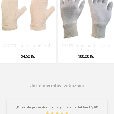
CXS DOLI Pracovní textilní rukavice
CXS IPO Pracovní textilní rukavice
12 párů
24,50 Kč
100,00 Kč
Jak o nás mluví zákazníci
„Pokaždé je vše doručeno rychle a perfektně 10/10“
★★★★★
★★★★★