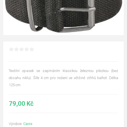
Textilní opasek se zapínáním klasickou železnou přezkou (bez
obsahu niklu). Šíře 4 cm pro nošení ve většině střihů kalhot. Délka
125 cm.
79,00 Kč
Výrobce:
Canis