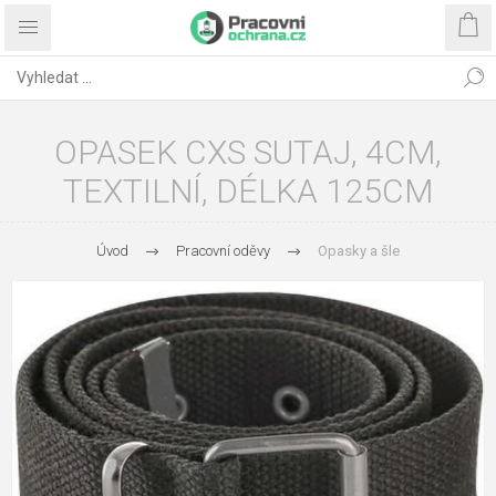
OPASEK CXS SUTAJ, 4CM,
TEXTILNÍ, DÉLKA 125CM
Úvod
Pracovní oděvy
Opasky a šle