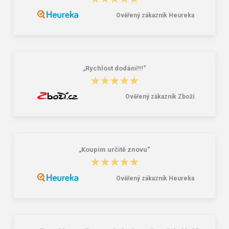
Ověřený zákazník Heureka
CXS FAWA Pracovní textilní rukavice
CXS SAWA Pracovní textilní rukavice
12 párů
12 párů
134,00 Kč
109,00 Kč
„Rychlost dodání!!!“
★★★★★
★★★★★
Ověřený zákazník Zboží
„Koupím určitě znovu“
★★★★★
★★★★★
Ověřený zákazník Heureka