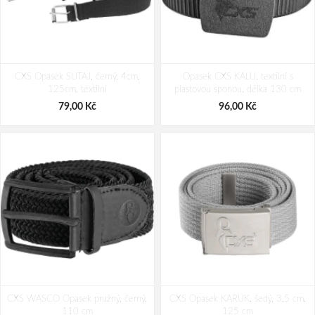
CXS Opasek SUTAJ, černý, 4cm,
Opasek CXS KALU, textilní s
125cm, textilní
plastovou sponou, délka 130 cm
79,00 Kč
96,00 Kč
CXS WASCO Opasek pružný, černý,
CXS Opasek KARUK, šedý, 3,5 cm,
110 cm
125 cm