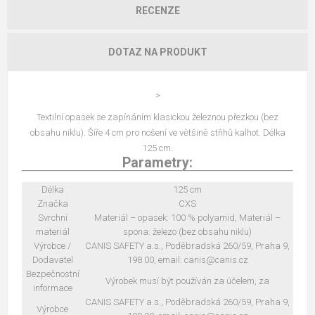
RECENZE
DOTAZ NA PRODUKT
>
Textilní opasek se zapínáním klasickou železnou přezkou (bez
obsahu niklu). Šíře 4 cm pro nošení ve většině střihů kalhot. Délka
125 cm.
Parametry:
Délka
125 cm
Značka
CXS
Svrchní
Materiál – opasek: 100 % polyamid, Materiál –
materiál
spona: železo (bez obsahu niklu)
Výrobce /
CANIS SAFETY a.s., Poděbradská 260/59, Praha 9,
Dodavatel
198 00, email: canis@canis.cz
Bezpečnostní
Výrobek musí být používán za účelem, za
informace
CANIS SAFETY a.s., Poděbradská 260/59, Praha 9,
Výrobce