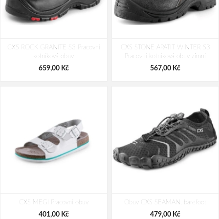
VM VILLACH Outdoor kotníková
CONDOR O2 NM Pracovní
CXS ROCK GRANITE S3 Pracovní
obuv
CXS STONE APATIT WINTER S3
kotníková obuv Khaki
kotníková obuv
Pracovní kotníková obuv zimní
2 499,00 Kč
1 489,00 Kč
659,00 Kč
567,00 Kč
CXS MEGI Pracovní obuv
Obuv CXS SEAMAN, barefoot
401,00 Kč
479,00 Kč