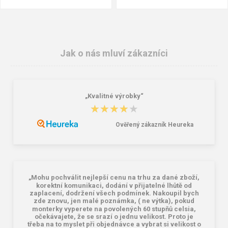
Jak o nás mluví zákazníci
„Kvalitné výrobky“
★★★★★
★★★★★
Ověřený zákazník Heureka
Lžíce na obuv CXS, kovová, dlouhá
CXS TREND Unisex nazouvák bílo-
šedý
151,00 Kč
199,00 Kč
„Mohu pochválit nejlepší cenu na trhu za dané zboží,
korektní komunikaci, dodání v přijatelné lhůtě od
zaplacení, dodržení všech podmínek. Nakoupil bych
zde znovu, jen malé poznámka, ( ne výtka), pokud
monterky vyperete na povolených 60 stupňů celsia,
očekávajete, že se srazí o jednu velikost. Proto je
třeba na to myslet při objednávce a vybrat si velikost o