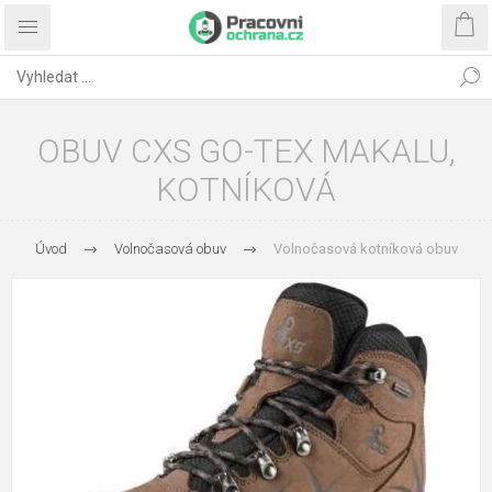
OBUV CXS GO-TEX MAKALU,
KOTNÍKOVÁ
Úvod
Volnočasová obuv
Volnočasová kotníková obuv