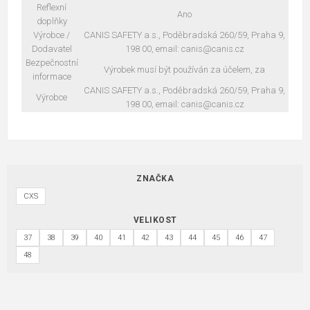
Reflexní
Ano
doplňky
Výrobce /
CANIS SAFETY a.s., Poděbradská 260/59, Praha 9,
Dodavatel
198 00, email: canis@canis.cz
Bezpečnostní
Výrobek musí být používán za účelem, za
informace
CANIS SAFETY a.s., Poděbradská 260/59, Praha 9,
Výrobce
198 00, email: canis@canis.cz
ZNAČKA
CXS
VELIKOST
37
38
39
40
41
42
43
44
45
46
47
48