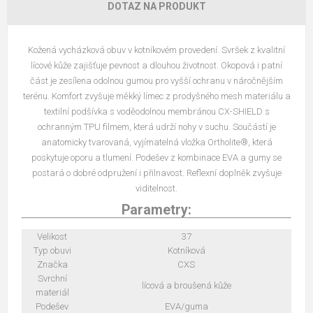
DOTAZ NA PRODUKT
Kožená vycházková obuv v kotníkovém provedení. Svršek z kvalitní
lícové kůže zajišťuje pevnost a dlouhou životnost. Okopová i patní
část je zesílena odolnou gumou pro vyšší ochranu v náročnějším
terénu. Komfort zvyšuje měkký límec z prodyšného mesh materiálu a
textilní podšívka s voděodolnou membránou CX-SHIELD s
ochranným TPU filmem, která udrží nohy v suchu. Součástí je
anatomicky tvarovaná, vyjímatelná vložka Ortholite®, která
poskytuje oporu a tlumení. Podešev z kombinace EVA a gumy se
postará o dobré odpružení i přilnavost. Reflexní doplněk zvyšuje
viditelnost.
Parametry:
Velikost
37
Typ obuvi
Kotníková
Značka
CXS
Svrchní
lícová a broušená kůže
materiál
Podešev
EVA/guma