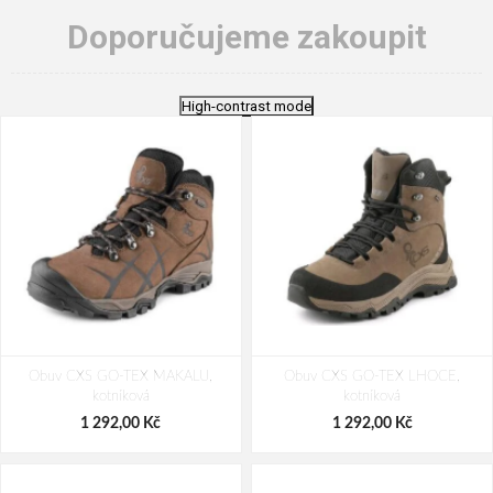
Doporučujeme zakoupit
High-contrast mode
Obuv CXS GO-TEX MAKALU,
Obuv CXS GO-TEX LHOCE,
kotníková
kotníková
1 292,00 Kč
1 292,00 Kč