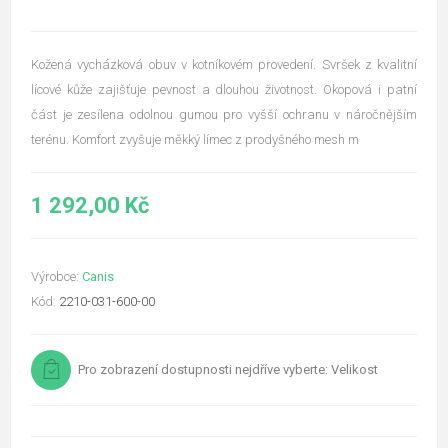
Kožená vycházková obuv v kotníkovém provedení. Svršek z kvalitní
lícové kůže zajišťuje pevnost a dlouhou životnost. Okopová i patní
část je zesílena odolnou gumou pro vyšší ochranu v náročnějším
terénu. Komfort zvyšuje měkký límec z prodyšného mesh m
1 292,00 Kč
Výrobce:
Canis
Kód:
2210-031-600-00
Pro zobrazení dostupnosti nejdříve vyberte: Velikost