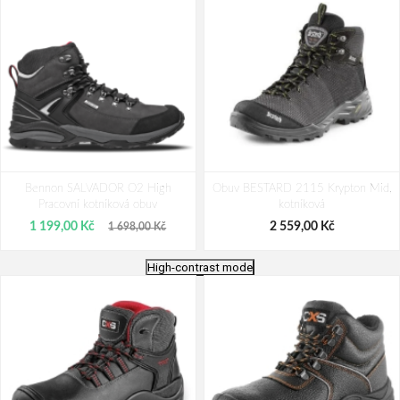
Bennon SALVADOR O2 High
Obuv BESTARD 2115 Krypton Mid,
Pracovní kotníková obuv
kotníková
1 199,00 Kč
2 559,00 Kč
1 698,00 Kč
High-contrast mode