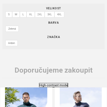
VELIKOST
S
M
L
XL
2XL
3XL
4XL
BARVA
Zelená
ZNAČKA
Ardon
Doporučujeme zakoupit
High-contrast mode