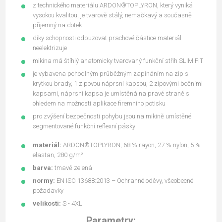
z technického materiálu ARDON®TOPLYRON, který vyniká
vysokou kvalitou, je tvarově stálý, nemačkavý a současně
příjemný na dotek
díky schopnosti odpuzovat prachové částice materiál
neelektrizuje
mikina má štíhlý anatomicky tvarovaný funkční střih SLIM FIT
je vybavena pohodlným průběžným zapínáním na zip s
krytkou brady, 1 zipovou náprsní kapsou, 2 zipovými bočními
kapsami, náprsní kapsa je umístěná na pravé straně s
ohledem na možnosti aplikace firemního potisku
pro zvýšení bezpečnosti pohybu jsou na mikině umístěné
segmentované funkční reflexní pásky
materiál:
ARDON®TOPLYRON, 68 % rayon, 27 % nylon, 5 %
elastan, 280 g/m²
barva:
tmavě zelená
normy:
EN ISO 13688:2013 – Ochranné oděvy, všeobecné
požadavky
velikosti:
S - 4XL
Parametry: