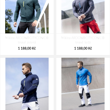
Mikina ARDON®CITYCONIC®
Mikina ARDON®CITYCONIC®
tmavě zelená
tmavě šedá
1 188,00 Kč
1 188,00 Kč