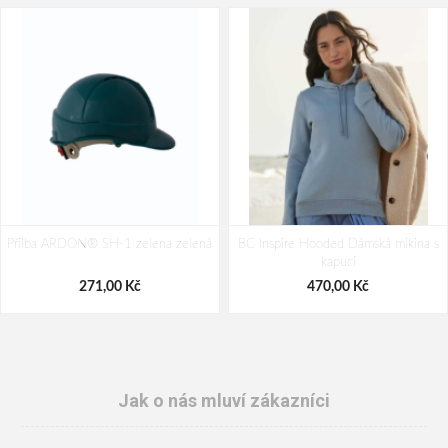
Přilba ARDON® SH-1 zelena zelená
BC Inspire Hooded Dámská mikina s
kapucí
271,00 Kč
470,00 Kč
Jak o nás mluví zákazníci