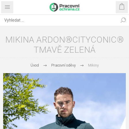
MIKINA ARDON®CITYCONIC®
TMAVĚ ZELENÁ
Úvod
Pracovní oděvy
Mikiny