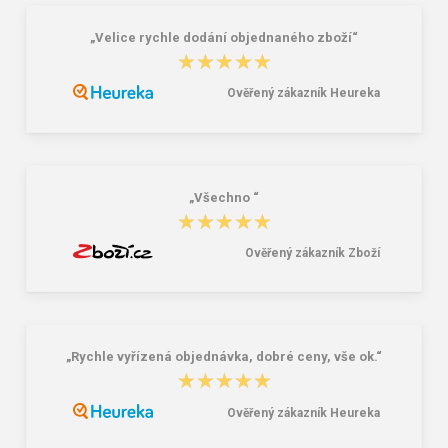
„Velice rychle dodání objednaného zboží“
★★★★★
★★★★★
Ověřený zákazník Heureka
Polokošile ARDON®ZIDYN zelená
ARDON OLIVER Pánská pletená
bunda zelená
296,00 Kč
480,00 Kč
1 288,00 Kč
„Všechno “
★★★★★
★★★★★
Ověřený zákazník Zboží
„Rychle vyřízená objednávka, dobré ceny, vše ok.“
★★★★★
★★★★★
Ověřený zákazník Heureka