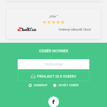
„Vše “
★★★★★
★★★★★
Ověřený zákazník Zboží
ODBĚR NOVINEK
PŘIHLÁSIT SE K ODBĚRU
ODEBÍRAT
ZRUŠIT ODBĚR