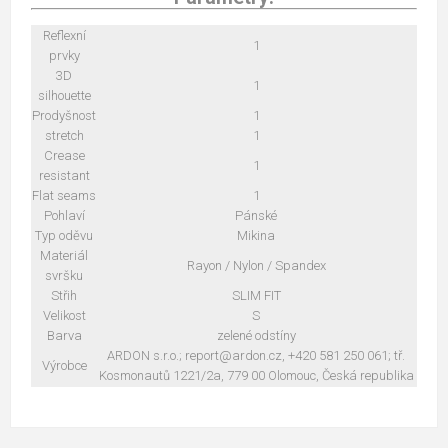
Reflexní
1
prvky
3D
1
silhouette
Prodyšnost
1
stretch
1
Crease
1
resistant
Flat seams
1
Pohlaví
Pánské
Typ oděvu
Mikina
Materiál
Rayon / Nylon / Spandex
svršku
Střih
SLIM FIT
Velikost
S
Barva
zelené odstíny
ARDON s.r.o.; report@ardon.cz, +420 581 250 061; tř.
Výrobce
Kosmonautů 1221/2a, 779 00 Olomouc, Česká republika