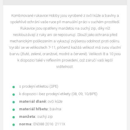
Kombinované rukavice Hobby jsou vyrobené z ovčí kůže a bavlny a
spolehlivě ochrání vaše ruce při manuální práci v suchém prostředí.
Rukavice jsou opatřeny manžetou na suchý zip, díky níž
nesklouzávají z ruky ani se neposunují. Slouží jako ochrana před
mechanickým poškozením a vykazují zvýšenou odolnost proti oděru.
Vyrábí se ve velikostech 7-11, přičemž každá velikost má svou vlastní
barvu (žluté, zelené, oranžové, modré a červené). Velikosti 8 a 10 jsou
k dispozici také v reflexním provedení, což zaručí vaši lepší
viditelnost.
s prodejní etiketou (SPE)
k dispozici i bez prodejní etikety (08, 09, 10/BPE)
materiál dlaně:
ovčí kůže
materiál hřbetu:
bavlna
manžeta:
suchý zip
norma:
EN388 2016: 2111X