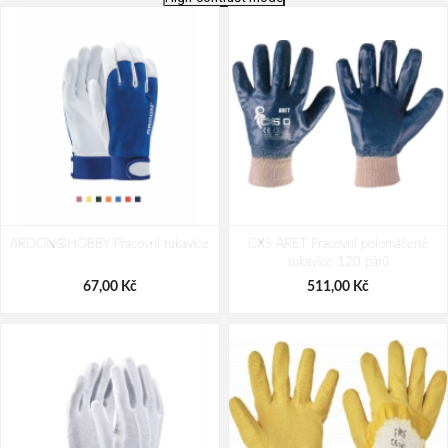
ARDON®JULIUS Pracovní rukavice
Cerva PETREL Pracovní rukavice 12
ARDON®HOBBY Pracovní rukavice
12 párů
CXS ARET Pracovní polomáčené
párů
rukavice 120 párů
681,00 Kč
992,00 Kč
67,00 Kč
511,00 Kč