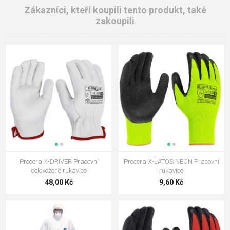
Zákazníci, kteří koupili tento produkt, také
zakoupili
Procera X-DRIVER Pracovní
Procera X-LATOS NEON Pracovní
celokožené rukavice
rukavice
48,00 Kč
9,60 Kč