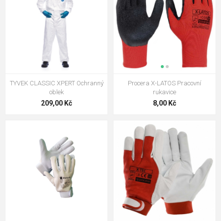
TYVEK CLASSIC XPERT Ochranný
Procera X-LATOS Pracovní
oblek
rukavice
209,00 Kč
8,00 Kč