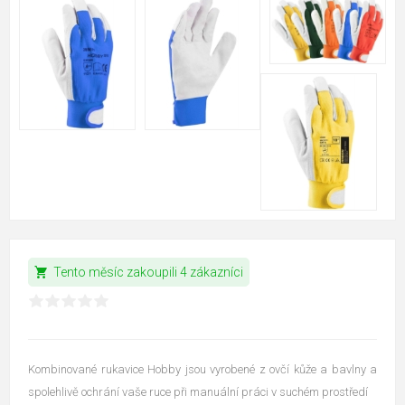
shopping_cart
Tento měsíc zakoupili 4 zákazníci
Kombinované rukavice Hobby jsou vyrobené z ovčí kůže a bavlny a
spolehlivě ochrání vaše ruce při manuální práci v suchém prostředí