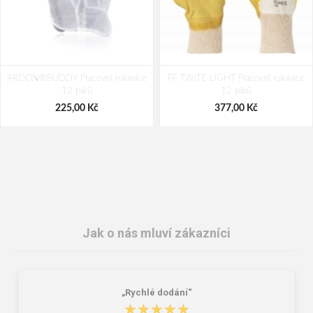
ARDON®BUDDY Pracovní rukavice
FF TWITE LIGHT Pracovní rukavice
12 párů
12 párů
225,00 Kč
377,00 Kč
Jak o nás mluví zákazníci
„Rychlé dodání“
ARDON®RANDY Pracovní rukavice
Svářečské kamaše ARDON®GAL pár
★★★★★
★★★★★