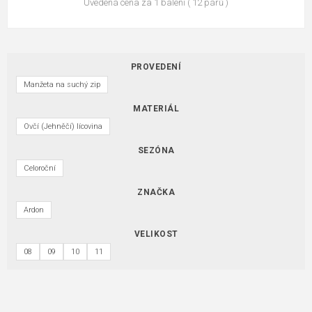
Uvedená cena za 1 balení ( 12 párů )
PROVEDENÍ
Manžeta na suchý zip
MATERIÁL
Ovčí (Jehněčí) lícovina
SEZÓNA
Celoroční
ZNAČKA
Ardon
VELIKOST
08
09
10
11