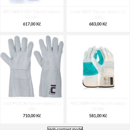
ARDON®HOBBY Pracovní rukavice
Cerva SNIPE Pracovní rukavice 12
12 párů
párů
617,00 Kč
683,00 Kč
Cerva MERLIN Pracovní rukavice 12
ARDON®MARY Pracovní rukavice
párů
12 párů
710,00 Kč
581,00 Kč
High-contrast mode