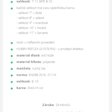
velikosti:
7-11; BPE 8-10
každá velikost má svou specifickou barvu
- velikost 7" = žluté
- velikost 8" = zelené
- velikost 9" = oranžové
- velikost 10" = modré
- velikost 11" = červené
nově i v reflexním provedení
HOBBY REFLEX (A1073/RX) - s prodejní etiketou
materiál dlaně:
ovčí kůže
materiál hřbetu:
polyester
manžeta:
suchý zip
norma:
EN388 2016: 2111X
velikosti:
8, 10
barva:
žlutá Hi-viz
Záruka:
24 měsíců