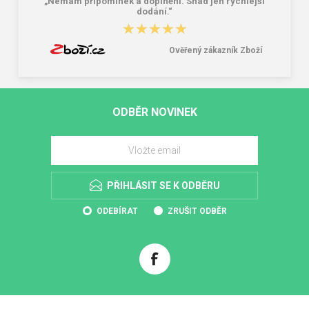
„Nemám připomínek a doplnění. Snad jen rychlejší
dodání.“
★★★★★
★★★★★
Ověřený zákazník Zboží
ODBĚR NOVINEK
PŘIHLÁSIT SE K ODBĚRU
ODEBÍRAT
ZRUŠIT ODBĚR