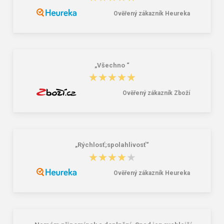
43,50 Kč
230,00 Kč
Ověřený zákazník Heureka
„Všechno “
★★★★★
★★★★★
Ověřený zákazník Zboží
„Rýchlosť;spolahlivosť“
★★★★★
★★★★★
Ověřený zákazník Heureka