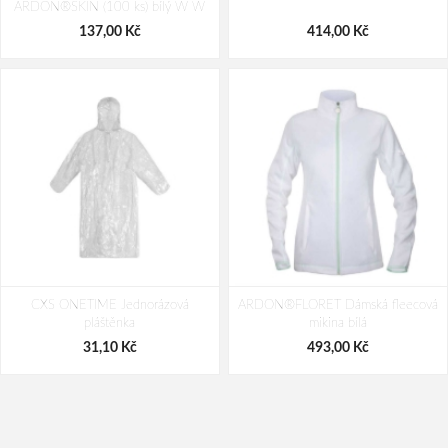
ARDON®SKIN (100 ks) bílý W W
58,00 Kč
90,00 Kč
137,00 Kč
414,00 Kč
CXS ONETIME Jednorázová
ARDON®FLORET Dámská fleecová
pláštěnka
mikina bílá
31,10 Kč
493,00 Kč