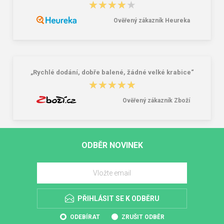
★★★★★
★★★★★
Ověřený zákazník Heureka
„Rychlé dodání, dobře balené, žádné velké krabice“
★★★★★
★★★★★
Ověřený zákazník Zboží
ODBĚR NOVINEK
PŘIHLÁSIT SE K ODBĚRU
ODEBÍRAT
ZRUŠIT ODBĚR