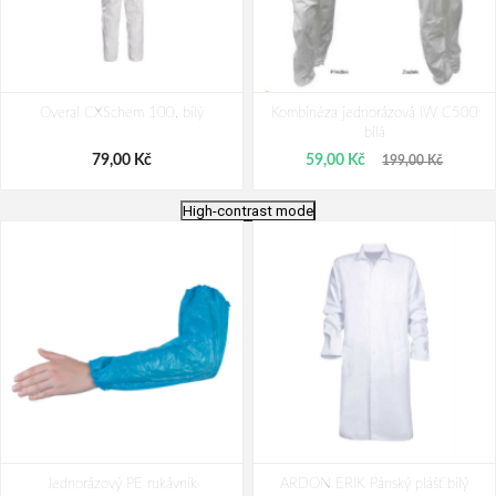
Overal CXSchem 100, bílý
Kombinéza jednorázová IW C500
bílá
79,00 Kč
59,00 Kč
199,00 Kč
High-contrast mode
Cerva CHEMSAFE MS1 overal bílá
Cerva CHEMSAFE COOL overal
Jednorázový PE rukávník
ARDON ERIK Pánský plášť bílý
bílá/modrá