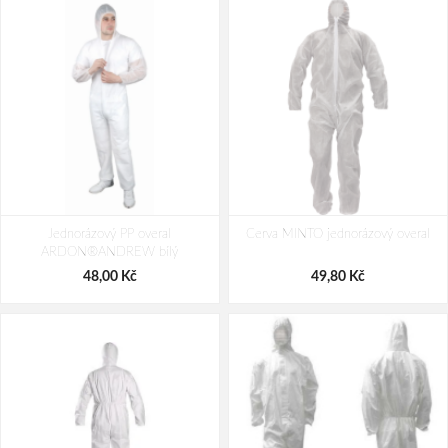
Jednorázový PP overal
Cerva MINTO jednorázový overal
ARDON®ANDREW bílý
48,00 Kč
49,80 Kč