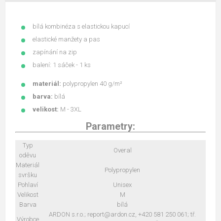
bílá kombinéza s elastickou kapucí
elastické manžety a pas
zapínání na zip
balení: 1 sáček - 1 ks
materiál:
polypropylen 40 g/m²
barva:
bílá
velikost:
M - 3XL
Parametry:
Typ
Overal
oděvu
Materiál
Polypropylen
svršku
Pohlaví
Unisex
Velikost
M
Barva
bílá
ARDON s.r.o.; report@ardon.cz, +420 581 250 061; tř.
Výrobce