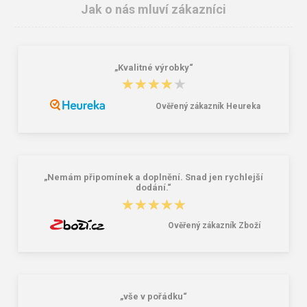
Jak o nás mluví zákazníci
„Kvalitné výrobky“
★★★★★
★★★★★
Ověřený zákazník Heureka
ARDON®COOL TREND Pracovní
CXS Příručník pro číšníky bílý
kalhoty do pasu bílé
474,00 Kč
79,00 Kč
„Nemám připomínek a doplnění. Snad jen rychlejší
dodání.“
★★★★★
★★★★★
Ověřený zákazník Zboží
„vše v pořádku“