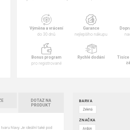
Výměna a vrácení
Garance
Dopr
do 30 dnů
nejlepšího nákupu
na
Bonus program
Rychlé dodání
Tisíce
z
pro registrované
ZE
DOTAZ NA
BARVA
PRODUKT
Zelená
ZNAČKA
 tvaru hlavy. Je ideální také pod
Ardon