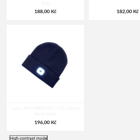
šedá
188,00 Kč
182,00 Kč
Čepice ARDON®BOAST s LED svítilnou
tmavě modrá
196,00 Kč
High-contrast mode