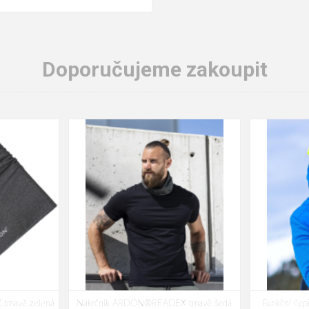
Doporučujeme zakoupit
tmavě zelená
Nákrčník ARDON®READEX tmavě šedá
Funkční če