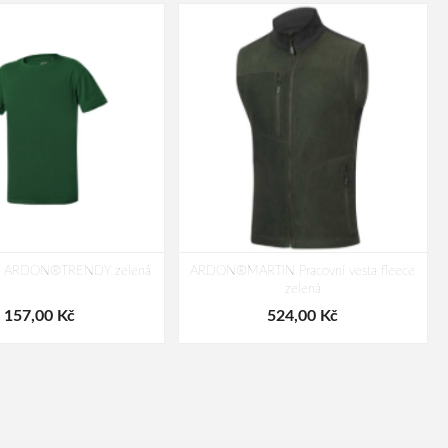
čko ARDON®TRENDY zelená
ARDON®MARTIN Pracovní vesta fleece
zelená
157,00 Kč
524,00 Kč