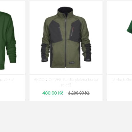
 zelená
ARDON OLIVER Pánská pletená bunda
Dětské tri
zelená
480,00 Kč
1 288,00 Kč