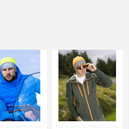
pice ARDON®FX500 hi-vis
Funkční čepice ARDON®FX500 hi-vis