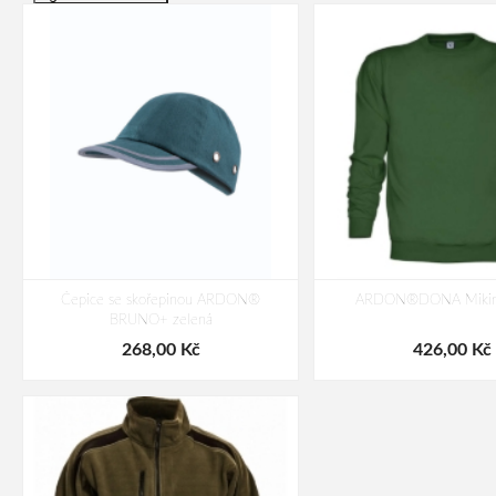
Čepice se skořepinou ARDON®
ARDON®DONA Mikina
BRUNO+ zelená
268,00 Kč
426,00 Kč