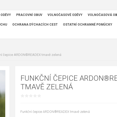
 ODĚVY
PRACOVNÍ OBUV
VOLNOČASOVÉ ODĚVY
VOLNOČASOVÁ O
UCHU
OCHRANA DÝCHACÍCH CEST
OSTATNÍ OCHRANNÉ POMŮCKY
ní čepice ARDON®READEX tmavě zelená
FUNKČNÍ ČEPICE ARDON®R
TMAVĚ ZELENÁ
Funkční čepice ARDON®READEX tmavě zelená