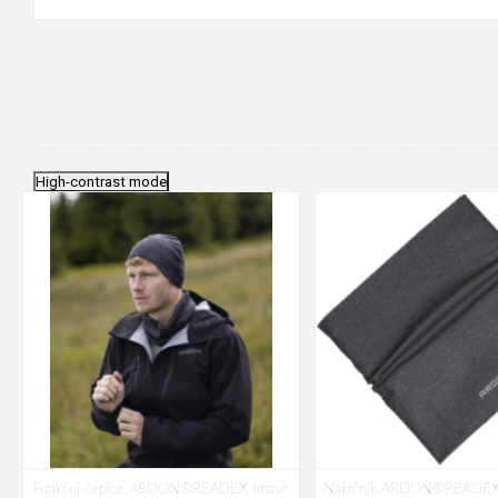
High-contrast mode
Funkční čepice ARDON®READEX tmavě
Nákrčník ARDON®READEX 