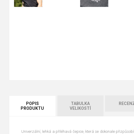
POPIS
TABULKA
RECEN
PRODUKTU
VELIKOSTÍ
Univerzální, lehká a přiléhavá čepice, která se dokonale přizpůsobí