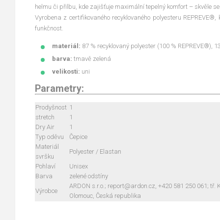
helmu či přilbu, kde zajišťuje maximální tepelný komfort – skvěle se 
Vyrobena z certifikovaného recyklovaného polyesteru REPREVE®, k
funkčnost.
materiál:
87 % recyklovaný polyester (100 % REPREVE®), 1
barva:
tmavě zelená
velikosti:
uni
Parametry:
Prodyšnost
1
stretch
1
Dry Air
1
Typ oděvu
Čepice
Materiál
Polyester / Elastan
svršku
Pohlaví
Unisex
Barva
zelené odstíny
ARDON s.r.o.; report@ardon.cz, +420 581 250 061; tř
Výrobce
Olomouc, Česká republika