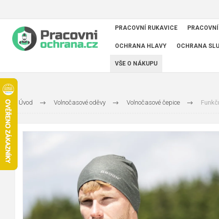
PRACOVNÍ RUKAVICE
PRACOVNÍ
OCHRANA HLAVY
OCHRANA SL
VŠE O NÁKUPU
Úvod
Volnočasové oděvy
Volnočasové čepice
Funkč